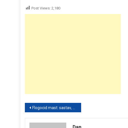
Post Views:
2,180
Post
Flogocid mast: sastav, primjena i šta treba znati prije upotrebe
navigation
Dan