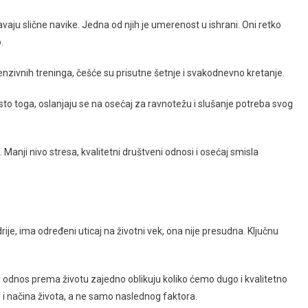
avaju slične navike. Jedna od njih je umerenost u ishrani. Oni retko
.
enzivnih treninga, češće su prisutne šetnje i svakodnevno kretanje.
sto toga, oslanjaju se na osećaj za ravnotežu i slušanje potreba svog
 Manji nivo stresa, kvalitetni društveni odnosi i osećaj smisla
ije, ima određeni uticaj na životni vek, ona nije presudna. Ključnu
m i odnos prema životu zajedno oblikuju koliko ćemo dugo i kvalitetno
e i načina života, a ne samo naslednog faktora.