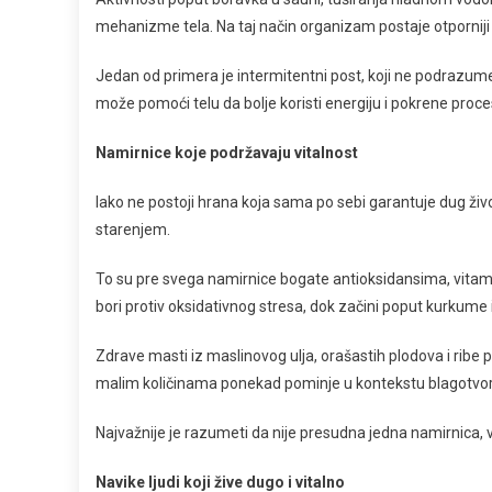
mehanizme tela. Na taj način organizam postaje otporniji i e
Jedan od primera je intermitentni post, koji ne podrazu
može pomoći telu da bolje koristi energiju i pokrene proce
Namirnice koje podržavaju vitalnost
Iako ne postoji hrana koja sama po sebi garantuje dug živ
starenjem.
To su pre svega namirnice bogate antioksidansima, vita
bori protiv oksidativnog stresa, dok začini poput kurkume 
Zdrave masti iz maslinovog ulja, orašastih plodova i ribe 
malim količinama ponekad pominje u kontekstu blagotvorni
Najvažnije je razumeti da nije presudna jedna namirnica,
Navike ljudi koji žive dugo i vitalno