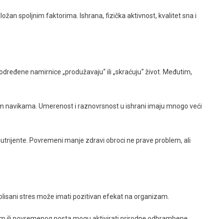
odložan spoljnim faktorima. Ishrana, fizička aktivnost, kvalitet sna i
 određene namirnice „produžavaju“ ili „skraćuju“ život. Međutim,
čnim navikama. Umerenost i raznovrsnost u ishrani imaju mnogo veći
utrijente. Povremeni manje zdravi obroci ne prave problem, ali
ntrolisani stres može imati pozitivan efekat na organizam.
om ili povremenog posta mogu aktivirati prirodne odbrambene