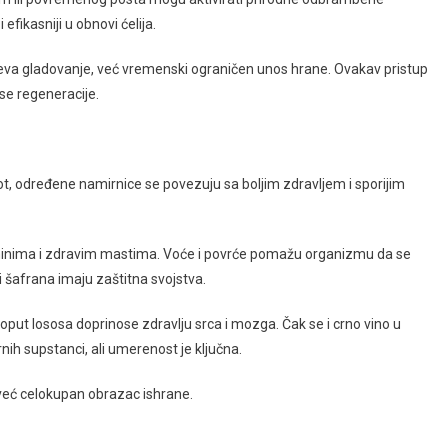
fikasniji u obnovi ćelija.
meva gladovanje, već vremenski ograničen unos hrane. Ovakav pristup
se regeneracije.
ot, određene namirnice se povezuju sa boljim zdravljem i sporijim
minima i zdravim mastima. Voće i povrće pomažu organizmu da se
i šafrana imaju zaštitna svojstva.
poput lososa doprinose zdravlju srca i mozga. Čak se i crno vino u
h supstanci, ali umerenost je ključna.
 već celokupan obrazac ishrane.