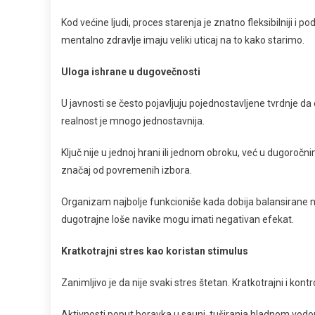
Kod većine ljudi, proces starenja je znatno fleksibilniji i p
mentalno zdravlje imaju veliki uticaj na to kako starimo.
Uloga ishrane u dugovečnosti
U javnosti se često pojavljuju pojednostavljene tvrdnje da
realnost je mnogo jednostavnija.
Ključ nije u jednoj hrani ili jednom obroku, već u dugoro
značaj od povremenih izbora.
Organizam najbolje funkcioniše kada dobija balansirane n
dugotrajne loše navike mogu imati negativan efekat.
Kratkotrajni stres kao koristan stimulus
Zanimljivo je da nije svaki stres štetan. Kratkotrajni i ko
Aktivnosti poput boravka u sauni, tuširanja hladnom vod