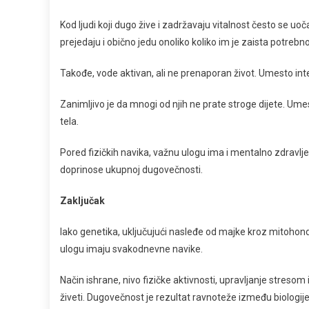
Kod ljudi koji dugo žive i zadržavaju vitalnost često se uoč
prejedaju i obično jedu onoliko koliko im je zaista potrebno
Takođe, vode aktivan, ali ne prenaporan život. Umesto int
Zanimljivo je da mnogi od njih ne prate stroge dijete. Ume
tela.
Pored fizičkih navika, važnu ulogu ima i mentalno zdravlje.
doprinose ukupnoj dugovečnosti.
Zaključak
Iako genetika, uključujući nasleđe od majke kroz mitohondr
ulogu imaju svakodnevne navike.
Način ishrane, nivo fizičke aktivnosti, upravljanje streso
živeti. Dugovečnost je rezultat ravnoteže između biologij