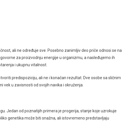
čnost, ali ne određuje sve. Posebno zanimljiv deo priče odnosi se na
odgovorne za proizvodnju energije u organizmu, a nasleđujemo ih
starenja i ukupnu vitalnost.
oriti predispoziciju, ali ne i konačan rezultat. Dve osobe sa sličnim
 vek u zavisnosti od svojih navika i okruženja.
gu. Jedan od poznatijih primera je progerija, stanje koje uzrokuje
iko genetika može biti snažna, ali istovremeno predstavljaju