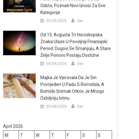
Odsto, Poznati Novi Iznosi Za Sve
Kategorije
05/08/2026
dan
Od 15. Avgusta Tri Horoskopska
Znaka Ulaze U Povoljniji Finansijski
Period: Dugovi Se Smanjuju, A Stare
Želje Ponovo Postaju Dostižne
05/08/2026
dan
Majka Je Vjerovala Da Je Sin
Povrijeđen U Padu S Romobila, A
Bolnički Snimak Otkrio Je Mnogo
Ozbiljniju Istinu
05/08/2026
dan
April 2026
M
T
W
T
F
S
S