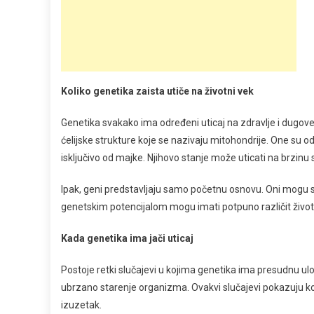
Koliko genetika zaista utiče na životni vek
Genetika svakako ima određeni uticaj na zdravlje i dugove
ćelijske strukture koje se nazivaju mitohondrije. One su 
isključivo od majke. Njihovo stanje može uticati na brzinu 
Ipak, geni predstavljaju samo početnu osnovu. Oni mogu stv
genetskim potencijalom mogu imati potpuno različit životni
Kada genetika ima jači uticaj
Postoje retki slučajevi u kojima genetika ima presudnu ulo
ubrzano starenje organizma. Ovakvi slučajevi pokazuju kol
izuzetak.