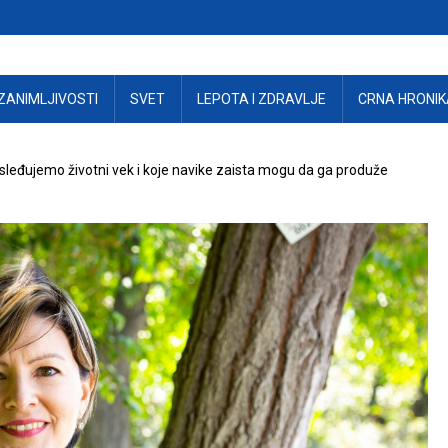
ZANIMLJIVOSTI
SVET
LEPOTA I ZDRAVLJE
CRNA HRONIK
asleđujemo životni vek i koje navike zaista mogu da ga produže