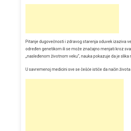
Pitanje dugovečnosti i zdravog starenja oduvek izaziva vel
određen genetikom ili se može značajno menjati kroz sva
„nasleđenom životnom veku“, nauka pokazuje da je slika 
U savremenoj medicini sve se češće ističe da način život