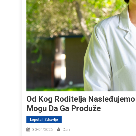
Od Kog Roditelja Nasleđujemo Ž
Mogu Da Ga Produže
Lepota I Zdravlje
30/04/2026
Dan