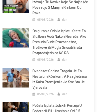
Izdvojio Tri Navike Koje Se Najčešće
Povezuju S Manjim Rizikom Od
Raka
05/08/2026
dan
Osiguranje Odbilo Isplatu Štete Za
Službeni Audi Nakon Nesreće: Ako
Presuda Bude Pravosnažna,
Troškove Bi Mogla Snositi Bivša
Potpredsjednica NS RS
05/08/2026
dan
Dvadeset Godina Tragala Je Za
Nestalom Kćerkom, A Razglednica
Iz Kaira Promijenila Je Sve Što Je
Vjerovala
05/08/2026
dan
Počela Isplata Julskih Penzija U
Federaciji BiH: Uvećanje Od 3,5