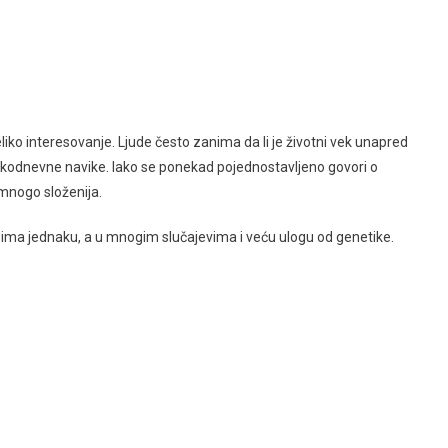
iko interesovanje. Ljude često zanima da li je životni vek unapred
kodnevne navike. Iako se ponekad pojednostavljeno govori o
mnogo složenija.
a ima jednaku, a u mnogim slučajevima i veću ulogu od genetike.