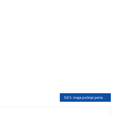
Od 5. maja počinje period promjena: šta astrolozi predviđaju za Bikove i Strijelčeve u narednim godinama