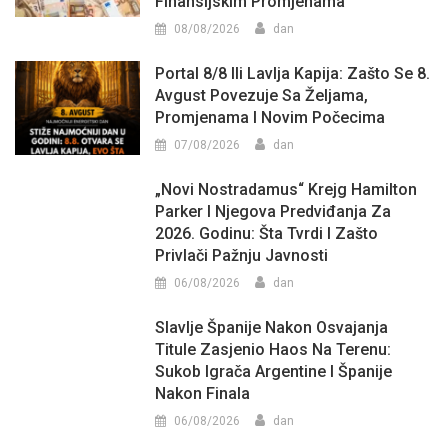
Finansijskim Promjenama
08/08/2026
dan
Portal 8/8 Ili Lavlja Kapija: Zašto Se 8.
Avgust Povezuje Sa Željama,
Promjenama I Novim Počecima
07/08/2026
dan
„Novi Nostradamus“ Krejg Hamilton
Parker I Njegova Predviđanja Za
2026. Godinu: Šta Tvrdi I Zašto
Privlači Pažnju Javnosti
06/08/2026
dan
Slavlje Španije Nakon Osvajanja
Titule Zasjenio Haos Na Terenu:
Sukob Igrača Argentine I Španije
Nakon Finala
06/08/2026
dan