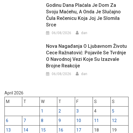
Godinu Dana Plaćala Je Dom Za
Svoju Maćehu, A Onda Je Slučajno
Čula Rečenicu Koja Joj Je Slomila
Srce
06/08/2026
dan
Nova Nagađanja O Ljubavnom Životu
Cece Ražnatović: Pojavile Se Tvrdnje
O Navodnoj Vezi Koje Su Izazvale
Brojne Reakcije
06/08/2026
dan
April 2026
M
T
W
T
F
S
S
1
2
3
4
5
6
7
8
9
10
11
12
13
14
15
16
17
18
19