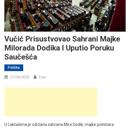
Vučić Prisustvovao Sahrani Majke
Milorada Dodika I Uputio Poruku
Saučešća
Politika
27/04/2026
Dan
U Laktašima je održana sahrana Mire Dodik, majke političara