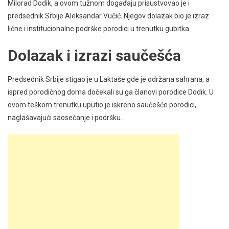
Milorad Dodik, a ovom tužnom događaju prisustvovao je i
predsednik Srbije Aleksandar Vučić. Njegov dolazak bio je izraz
lične i institucionalne podrške porodici u trenutku gubitka.
Dolazak i izrazi saučešća
Predsednik Srbije stigao je u Laktaše gde je održana sahrana, a
ispred porodičnog doma dočekali su ga članovi porodice Dodik. U
ovom teškom trenutku uputio je iskreno saučešće porodici,
naglašavajući saosećanje i podršku.