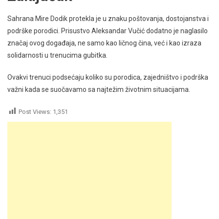
Sahrana Mire Dodik protekla je u znaku poštovanja, dostojanstva i
podrške porodici. Prisustvo Aleksandar Vučić dodatno je naglasilo
značaj ovog događaja, ne samo kao ličnog čina, već i kao izraza
solidarnosti u trenucima gubitka.
Ovakvi trenuci podsećaju koliko su porodica, zajedništvo i podrška
važni kada se suočavamo sa najtežim životnim situacijama.
Post Views:
1,351