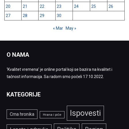
20
21
22
23
24
25
26
27
28
29
30
« Mar
May »
O NAMA
‘Kvalitet vremena’ je online portal koji se bazira na kvalitet i
tačnost informacija. Sa radom smo počeli 17.10.2022.
KATEGORIJE
Ispovesti
Crna hronika
Hrana i piće