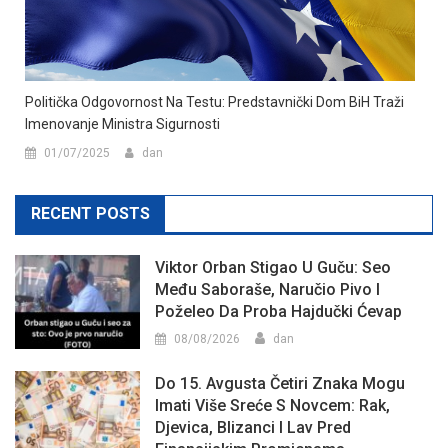
Politička Odgovornost Na Testu: Predstavnički Dom BiH Traži
Imenovanje Ministra Sigurnosti
01/07/2025
dan
RECENT POSTS
Viktor Orban Stigao U Guču: Seo
Među Saboraše, Naručio Pivo I
Poželeo Da Proba Hajdučki Ćevap
08/08/2026
dan
Do 15. Avgusta Četiri Znaka Mogu
Imati Više Sreće S Novcem: Rak,
Djevica, Blizanci I Lav Pred