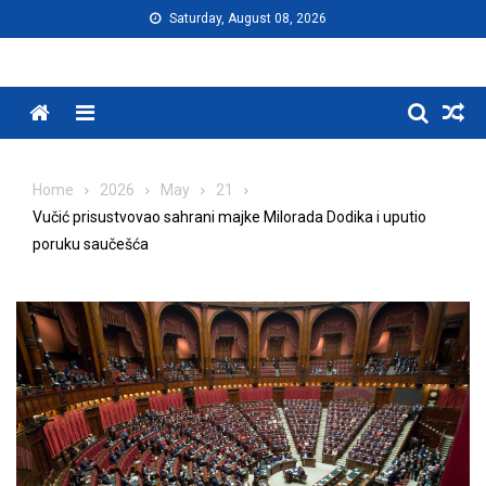
Skip
Saturday, August 08, 2026
to
content
Menu
Home
2026
May
21
Vučić prisustvovao sahrani majke Milorada Dodika i uputio
poruku saučešća