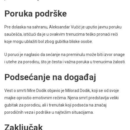
Poruka podrške
Pre dolaska na sahranu, Aleksandar Vučić je uputio javnu poruku
saučešća, ističući da je u ovakvim trenucima teško pronaći reči
koje mogu ublažiti bol zbog gubitka bliske osobe.
U poruci je naglasio da sećanje na preminulu može biti izvor snage
i utehe za porodicu, što je česta i važna poruka u trenucima žalosti.
Podsećanje na događaj
Vest o smrti Mire Dodik objavio je Milorad Dodik, koji se od svoje
majke oprostio emotivnim rečima. Njena smrt predstavlja veliki
gubitak za porodicu, ali i trenutak koji podseća na značaj
porodičnih veza i podrške u najtežim situacijama.
Zaključak