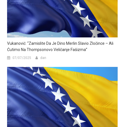
Vukanović: “Zamislite Da Je Dino Merlin Slavio Zločince – Ali
Ćutimo Na Thompsonovo Veličanje Fašizma”
07/07/2025
dan