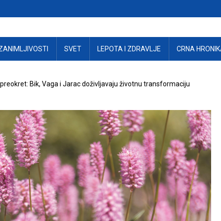
ZANIMLJIVOSTI
SVET
LEPOTA I ZDRAVLJE
CRNA HRONIK
i preokret: Bik, Vaga i Jarac doživljavaju životnu transformaciju