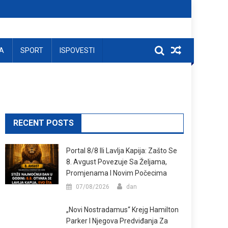
A
SPORT
ISPOVESTI
RECENT POSTS
Portal 8/8 Ili Lavlja Kapija: Zašto Se
8. Avgust Povezuje Sa Željama,
Promjenama I Novim Počecima
07/08/2026
dan
„Novi Nostradamus“ Krejg Hamilton
Parker I Njegova Predviđanja Za