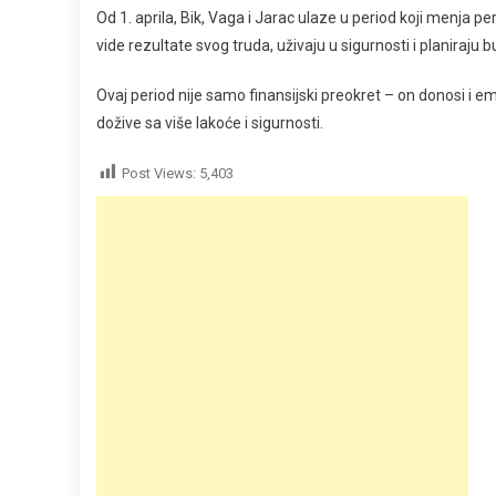
Od 1. aprila, Bik, Vaga i Jarac ulaze u period koji menja pe
vide rezultate svog truda, uživaju u sigurnosti i planiraju
Ovaj period nije samo finansijski preokret – on donosi i e
dožive sa više lakoće i sigurnosti.
Post Views:
5,403