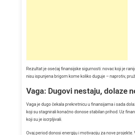
Rezultat je osećaj finansijske sigurnosti: novac koji je ran
nisu ispunjena brigom kome koliko duguje – naprotiv, pružaj
Vaga: Dugovi nestaju, dolaze no
Vaga je dugo čekala prekretnicu u finansijama i sada dolaz
koji su stagnirali konačno donose stabilan prihod. Uz finans
koji su je iscrpljivali.
Ovaj period donosi energiju i motivaciju za nove projekte. 