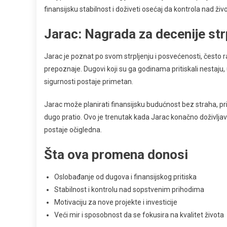
finansijsku stabilnost i doživeti osećaj da kontrola nad ži
Jarac: Nagrada za decenije str
Jarac je poznat po svom strpljenju i posvećenosti, često rade
prepoznaje. Dugovi koji su ga godinama pritiskali nestaju, 
sigurnosti postaje primetan.
Jarac može planirati finansijsku budućnost bez straha, priuš
dugo pratio. Ovo je trenutak kada Jarac konačno doživljava
postaje očigledna.
Šta ova promena donosi
Oslobađanje od dugova i finansijskog pritiska
Stabilnost i kontrolu nad sopstvenim prihodima
Motivaciju za nove projekte i investicije
Veći mir i sposobnost da se fokusira na kvalitet života