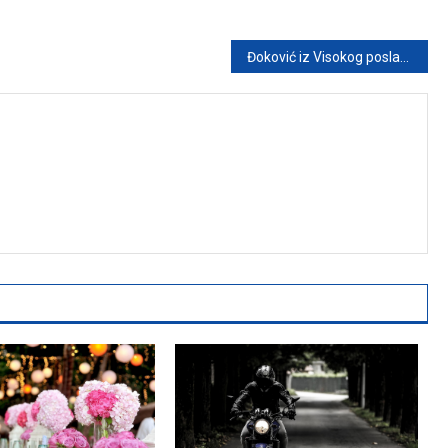
Đoković iz Visokog poslao podršku BiH: Razmatra saradnju tenisera u regionu i posjetio park Ravne