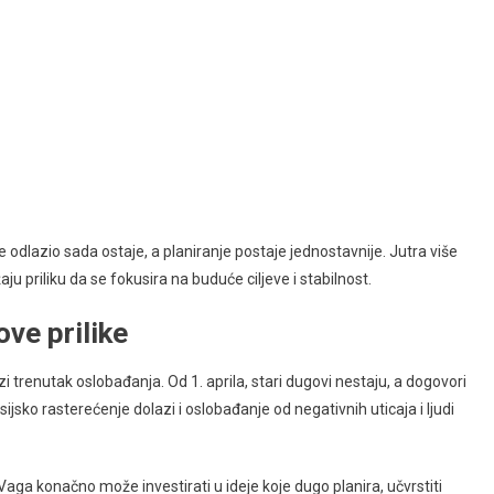
ije odlazio sada ostaje, a planiranje postaje jednostavnije. Jutra više
u priliku da se fokusira na buduće ciljeve i stabilnost.
ve prilike
i trenutak oslobađanja. Od 1. aprila, stari dugovi nestaju, a dogovori
ijsko rasterećenje dolazi i oslobađanje od negativnih uticaja i ljudi
Vaga konačno može investirati u ideje koje dugo planira, učvrstiti