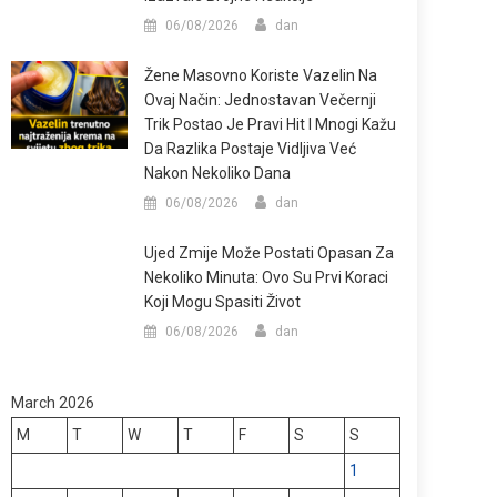
06/08/2026
dan
Žene Masovno Koriste Vazelin Na
Ovaj Način: Jednostavan Večernji
Trik Postao Je Pravi Hit I Mnogi Kažu
Da Razlika Postaje Vidljiva Već
Nakon Nekoliko Dana
06/08/2026
dan
Ujed Zmije Može Postati Opasan Za
Nekoliko Minuta: Ovo Su Prvi Koraci
Koji Mogu Spasiti Život
06/08/2026
dan
March 2026
M
T
W
T
F
S
S
1