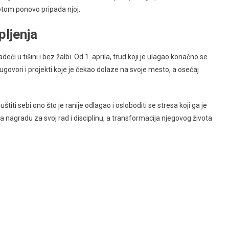
votom ponovo pripada njoj.
pljenja
ći u tišini i bez žalbi. Od 1. aprila, trud koji je ulagao konačno se
ugovori i projekti koje je čekao dolaze na svoje mesto, a osećaj
titi sebi ono što je ranije odlagao i osloboditi se stresa koji ga je
 nagradu za svoj rad i disciplinu, a transformacija njegovog života