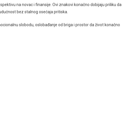
rspektivu na novac i finansije. Ovi znakovi konačno dobijaju priliku da
 budućnost bez stalnog osećaja pritiska.
mocionalnu slobodu, oslobađanje od briga i prostor da život konačno