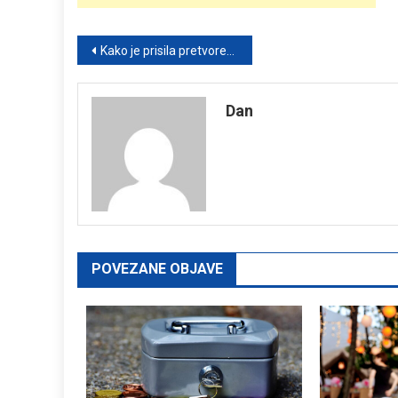
Post
Kako je prisila pretvorena u iznenađenje: Priča o sestrinskoj izdaji i neočekivanoj sudbini
navigation
Dan
POVEZANE OBJAVE