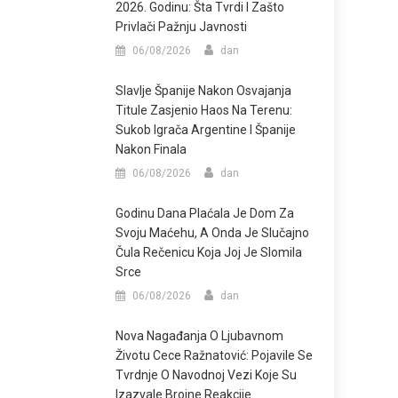
2026. Godinu: Šta Tvrdi I Zašto
Privlači Pažnju Javnosti
06/08/2026
dan
Slavlje Španije Nakon Osvajanja
Titule Zasjenio Haos Na Terenu:
Sukob Igrača Argentine I Španije
Nakon Finala
06/08/2026
dan
Godinu Dana Plaćala Je Dom Za
Svoju Maćehu, A Onda Je Slučajno
Čula Rečenicu Koja Joj Je Slomila
Srce
06/08/2026
dan
Nova Nagađanja O Ljubavnom
Životu Cece Ražnatović: Pojavile Se
Tvrdnje O Navodnoj Vezi Koje Su
Izazvale Brojne Reakcije