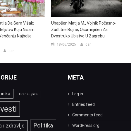
tila Da Sam Višak:
Uhapšen Matija M., Vojnik Počasno-
ateljstvu Koju Nisam
Zaštitne Bojne, Osumnjičen Za
Venčanju Najbolje
Dvostruko Ubistvo U Zagrebu
18/06/2025
dan
dan
ORIJE
META
onika
Log in
Hrana i piće
Entries feed
vesti
Comments feed
Politika
 i zdravlje
WordPress.org