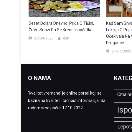
Kad Sam Shva
Deset Dolara Dnevno: Priča O Tišini,
Lekcija O Prij
Žrtvi I Snazi Da Se Krene Ispočetka
Očekivala Na 
24/09/2025
dan
Drugarice
21/07/2025
O NAMA
KATEG
‘Kvalitet vremena’ je online portal koji se
Crna hr
bazira na kvalitet i tačnost informacija. Sa
Ispo
radom smo počeli 17.10.2022.
Lepota