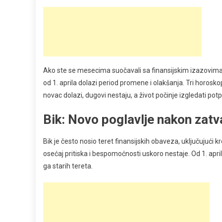
Ako ste se mesecima suočavali sa finansijskim izazovima
od 1. aprila dolazi period promene i olakšanja. Tri horosk
novac dolazi, dugovi nestaju, a život počinje izgledati pot
Bik: Novo poglavlje nakon zatv
Bik je često nosio teret finansijskih obaveza, uključujući 
osećaj pritiska i bespomoćnosti uskoro nestaje. Od 1. april
ga starih tereta.