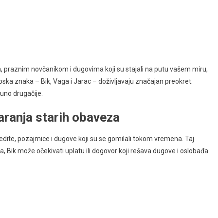
, praznim novčanikom i dugovima koji su stajali na putu vašem miru,
opska znaka – Bik, Vaga i Jarac – doživljavaju značajan preokret:
puno drugačije.
aranja starih obaveza
kredite, pozajmice i dugove koji su se gomilali tokom vremena. Taj
a, Bik može očekivati uplatu ili dogovor koji rešava dugove i oslobađa