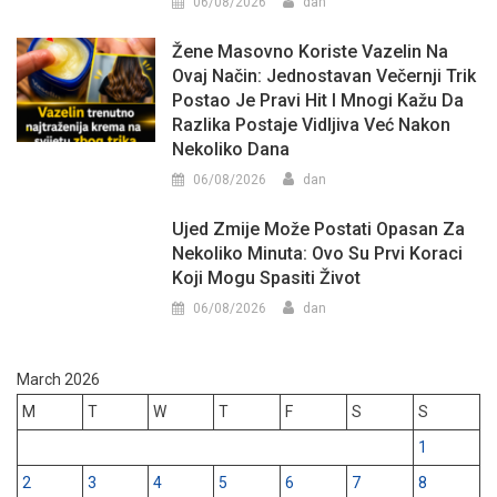
06/08/2026
dan
Žene Masovno Koriste Vazelin Na
Ovaj Način: Jednostavan Večernji Trik
Postao Je Pravi Hit I Mnogi Kažu Da
Razlika Postaje Vidljiva Već Nakon
Nekoliko Dana
06/08/2026
dan
Ujed Zmije Može Postati Opasan Za
Nekoliko Minuta: Ovo Su Prvi Koraci
Koji Mogu Spasiti Život
06/08/2026
dan
March 2026
M
T
W
T
F
S
S
1
2
3
4
5
6
7
8