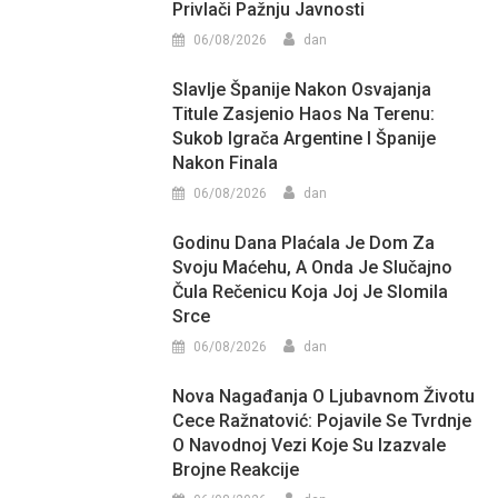
Privlači Pažnju Javnosti
06/08/2026
dan
Slavlje Španije Nakon Osvajanja
Titule Zasjenio Haos Na Terenu:
Sukob Igrača Argentine I Španije
Nakon Finala
06/08/2026
dan
Godinu Dana Plaćala Je Dom Za
Svoju Maćehu, A Onda Je Slučajno
Čula Rečenicu Koja Joj Je Slomila
Srce
06/08/2026
dan
Nova Nagađanja O Ljubavnom Životu
Cece Ražnatović: Pojavile Se Tvrdnje
O Navodnoj Vezi Koje Su Izazvale
Brojne Reakcije