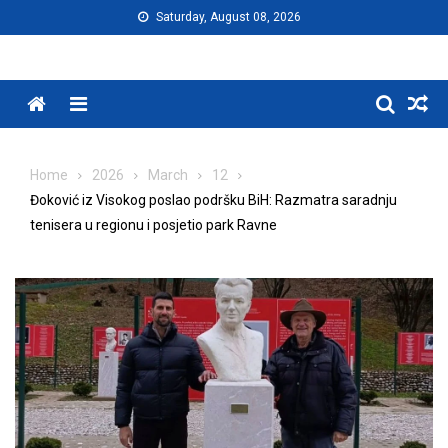
Skip
Saturday, August 08, 2026
to
content
Menu
Home
2026
March
12
Đoković iz Visokog poslao podršku BiH: Razmatra saradnju
tenisera u regionu i posjetio park Ravne