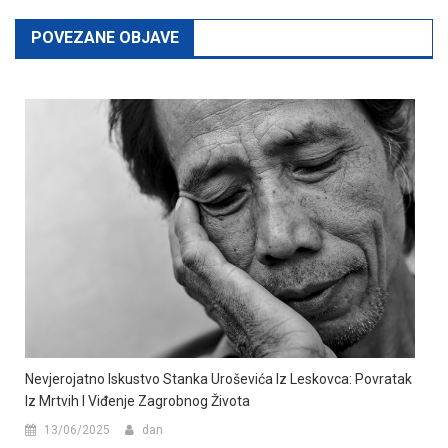
POVEZANE OBJAVE
Nevjerojatno Iskustvo Stanka Uroševića Iz Leskovca: Povratak
Iz Mrtvih I Viđenje Zagrobnog Života
13/06/2025
dan