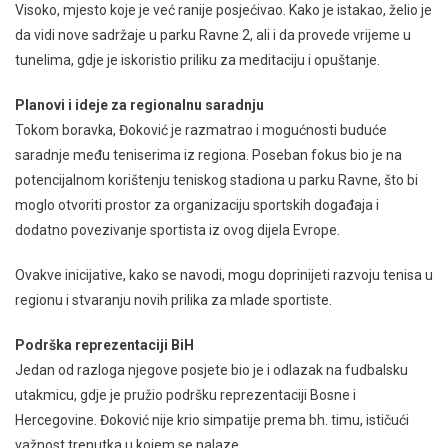
Visoko, mjesto koje je već ranije posjećivao. Kako je istakao, želio je
da vidi nove sadržaje u parku Ravne 2, ali i da provede vrijeme u
tunelima, gdje je iskoristio priliku za meditaciju i opuštanje.
Planovi i ideje za regionalnu saradnju
Tokom boravka, Đoković je razmatrao i mogućnosti buduće
saradnje među teniserima iz regiona. Poseban fokus bio je na
potencijalnom korištenju teniskog stadiona u parku Ravne, što bi
moglo otvoriti prostor za organizaciju sportskih događaja i
dodatno povezivanje sportista iz ovog dijela Evrope.
Ovakve inicijative, kako se navodi, mogu doprinijeti razvoju tenisa u
regionu i stvaranju novih prilika za mlade sportiste.
Podrška reprezentaciji BiH
Jedan od razloga njegove posjete bio je i odlazak na fudbalsku
utakmicu, gdje je pružio podršku reprezentaciji Bosne i
Hercegovine. Đoković nije krio simpatije prema bh. timu, ističući
važnost trenutka u kojem se nalaze.