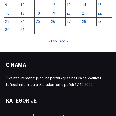
9
10
11
12
13
14
15
16
17
18
19
20
21
22
23
24
25
26
27
28
29
30
31
« Feb
Apr »
O NAMA
‘Kvalitet vremena’ je online portal koji se bazira na kvalitet i
tačnost informacija. Sa radom smo počeli 17.10.2022.
KATEGORIJE