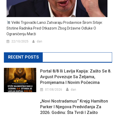
Veliki Trgovački Lanci Zatvaraju Prodavnice Širom Srbije:
Stotine Radnika Pred Otkazom Zbog Državne Odluke O
Ograničenju Marži
22/10/2025
dan
RECENT POSTS
Portal 8/8 Ili Lavlja Kapija: Zašto Se 8.
Avgust Povezuje Sa Željama,
Promjenama I Novim Počecima
07/08/2026
dan
„Novi Nostradamus“ Krejg Hamilton
Parker I Njegova Predviđanja Za
2026. Godinu: Šta Tvrdi I Zašto