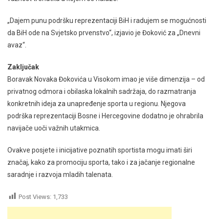
„Dajem punu podršku reprezentaciji BiH i radujem se mogućnosti
da BiH ode na Svjetsko prvenstvo“, izjavio je Đoković za „Dnevni
avaz“.
Zaključak
Boravak Novaka Đokovića u Visokom imao je više dimenzija – od
privatnog odmora i obilaska lokalnih sadržaja, do razmatranja
konkretnih ideja za unapređenje sporta u regionu. Njegova
podrška reprezentaciji Bosne i Hercegovine dodatno je ohrabrila
navijače uoči važnih utakmica.
Ovakve posjete i inicijative poznatih sportista mogu imati širi
značaj, kako za promociju sporta, tako i za jačanje regionalne
saradnje i razvoja mladih talenata.
Post Views:
1,733