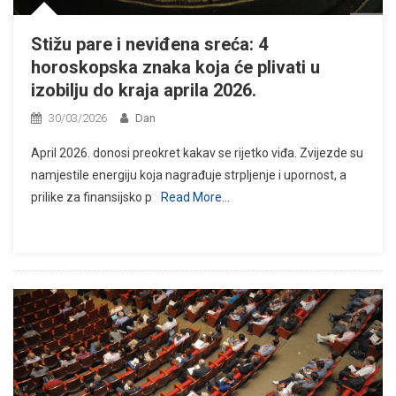
Stižu pare i neviđena sreća: 4
horoskopska znaka koja će plivati u
izobilju do kraja aprila 2026.
30/03/2026
Dan
April 2026. donosi preokret kakav se rijetko viđa. Zvijezde su
namjestile energiju koja nagrađuje strpljenje i upornost, a
prilike za finansijsko p
Read More…