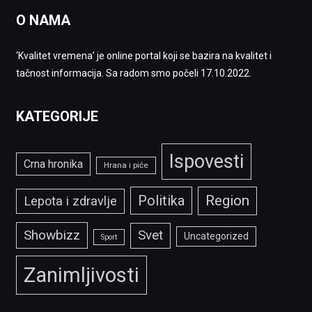
O NAMA
‘Kvalitet vremena’ je online portal koji se bazira na kvalitet i
tačnost informacija. Sa radom smo počeli 17.10.2022.
KATEGORIJE
Ispovesti
Crna hronika
Hrana i piće
Politika
Region
Lepota i zdravlje
Showbizz
Svet
Uncategorized
Sport
Zanimljivosti