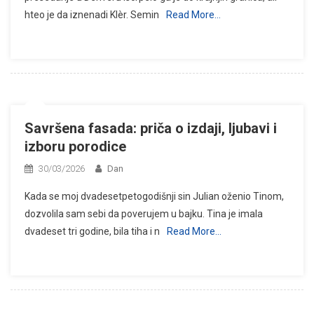
hteo je da iznenadi Klèr. Semin
Read More…
Savršena fasada: priča o izdaji, ljubavi i
izboru porodice
30/03/2026
Dan
Kada se moj dvadesetpetogodišnji sin Julian oženio Tinom,
dozvolila sam sebi da poverujem u bajku. Tina je imala
dvadeset tri godine, bila tiha i n
Read More…