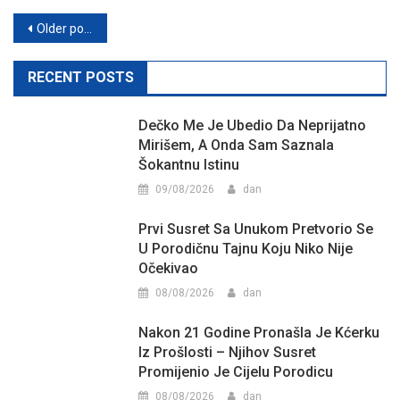
Posts
Older posts
navigation
RECENT POSTS
Dečko Me Je Ubedio Da Neprijatno
Mirišem, A Onda Sam Saznala
Šokantnu Istinu
09/08/2026
dan
Prvi Susret Sa Unukom Pretvorio Se
U Porodičnu Tajnu Koju Niko Nije
Očekivao
08/08/2026
dan
Nakon 21 Godine Pronašla Je Kćerku
Iz Prošlosti – Njihov Susret
Promijenio Je Cijelu Porodicu
08/08/2026
dan