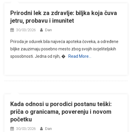
Prirodni lek za zdravlje: biljka koja čuva
jetru, probavu i imunitet
30/03/2026
Dan
Priroda je oduvek bila najveća apoteka čoveka, a određene
biljke zauzimaju posebno mesto zbog svojih iscjeliteljskih
sposobnosti. Jedna od njih, �
Read More…
Kada odnosi u porodici postanu teški:
priča o granicama, poverenju i novom
početku
30/03/2026
Dan