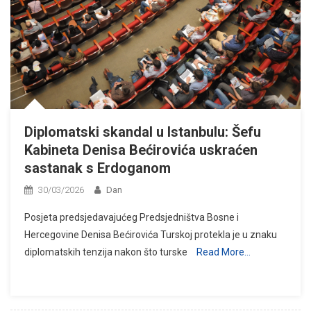
Diplomatski skandal u Istanbulu: Šefu
Kabineta Denisa Bećirovića uskraćen
sastanak s Erdoganom
30/03/2026
Dan
Posjeta predsjedavajućeg Predsjedništva Bosne i
Hercegovine Denisa Bećirovića Turskoj protekla je u znaku
diplomatskih tenzija nakon što turske
Read More…