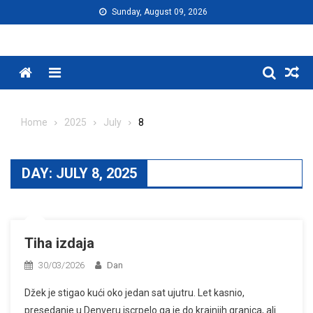
Skip
Sunday, August 09, 2026
to
content
Menu
Home
2025
July
8
DAY:
JULY 8, 2025
Tiha izdaja
30/03/2026
Dan
Džek je stigao kući oko jedan sat ujutru. Let kasnio,
presedanje u Denveru iscrpelo ga je do krajnjih granica, ali