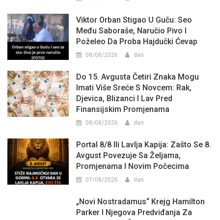
Viktor Orban Stigao U Guču: Seo
Među Saboraše, Naručio Pivo I
Poželeo Da Proba Hajdučki Ćevap
08/08/2026
dan
Do 15. Avgusta Četiri Znaka Mogu
Imati Više Sreće S Novcem: Rak,
Djevica, Blizanci I Lav Pred
Finansijskim Promjenama
08/08/2026
dan
Portal 8/8 Ili Lavlja Kapija: Zašto Se 8.
Avgust Povezuje Sa Željama,
Promjenama I Novim Počecima
07/08/2026
dan
„Novi Nostradamus“ Krejg Hamilton
Parker I Njegova Predviđanja Za