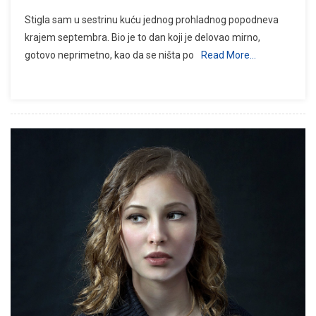
Stigla sam u sestrinu kuću jednog prohladnog popodneva
krajem septembra. Bio je to dan koji je delovao mirno,
gotovo neprimetno, kao da se ništa po
Read More…