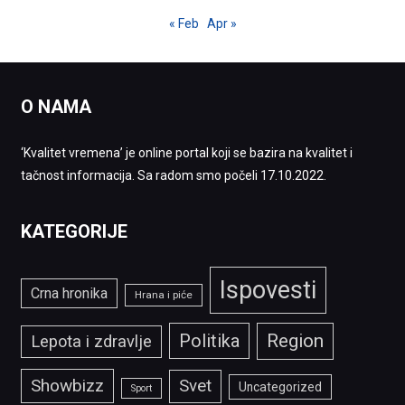
« Feb
Apr »
O NAMA
‘Kvalitet vremena’ je online portal koji se bazira na kvalitet i
tačnost informacija. Sa radom smo počeli 17.10.2022.
KATEGORIJE
Ispovesti
Crna hronika
Hrana i piće
Politika
Region
Lepota i zdravlje
Showbizz
Svet
Uncategorized
Sport