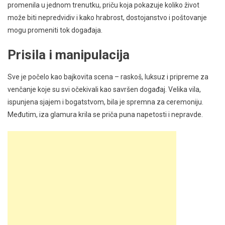
promenila u jednom trenutku, priču koja pokazuje koliko život
može biti nepredvidiv i kako hrabrost, dostojanstvo i poštovanje
mogu promeniti tok događaja.
Prisila i manipulacija
Sve je počelo kao bajkovita scena – raskoš, luksuz i pripreme za
venčanje koje su svi očekivali kao savršen događaj. Velika vila,
ispunjena sjajem i bogatstvom, bila je spremna za ceremoniju.
Međutim, iza glamura krila se priča puna napetosti i nepravde.