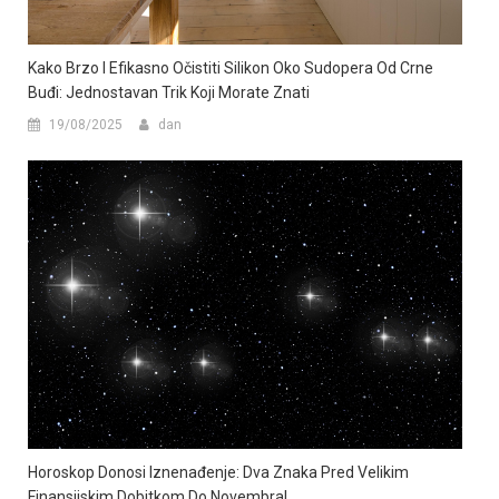
Kako Brzo I Efikasno Očistiti Silikon Oko Sudopera Od Crne
Buđi: Jednostavan Trik Koji Morate Znati
19/08/2025
dan
Horoskop Donosi Iznenađenje: Dva Znaka Pred Velikim
Finansijskim Dobitkom Do Novembra!