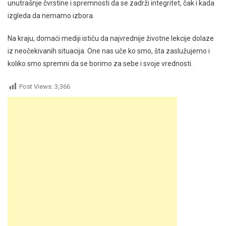
unutrašnje čvrstine i spremnosti da se zadrži integritet, čak i kada
izgleda da nemamo izbora.
Na kraju, domaći mediji ističu da najvrednije životne lekcije dolaze
iz neočekivanih situacija. One nas uče ko smo, šta zaslužujemo i
koliko smo spremni da se borimo za sebe i svoje vrednosti.
Post Views:
3,366