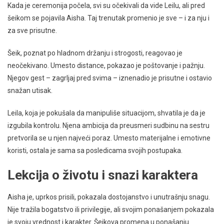
Kada je ceremonija počela, svi su očekivali da vide Leilu, ali pred
šeikom se pojavila Aisha. Taj trenutak promenio je sve – i za nju i
za sve prisutne.
Šeik, poznat po hladnom držanju i strogosti, reagovao je
neočekivano. Umesto distance, pokazao je poštovanje i pažnju.
Njegov gest – zagrljaj pred svima – iznenadio je prisutne i ostavio
snažan utisak.
Leila, koja je pokušala da manipuliše situacijom, shvatila je da je
izgubila kontrolu. Njena ambicija da preusmeri sudbinu na sestru
pretvorila se u njen najveći poraz. Umesto materijalne i emotivne
koristi, ostala je sama sa posledicama svojih postupaka.
Lekcija o životu i snazi karaktera
Aisha je, uprkos prisili, pokazala dostojanstvo i unutrašnju snagu.
Nije tražila bogatstvo ili privilegije, ali svojim ponašanjem pokazala
je svoju vrednost i karakter. Šeikova promena u ponašanju