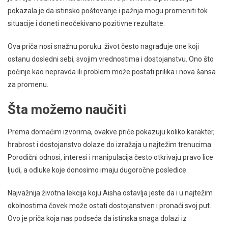
pokazala je da istinsko poštovanje i pažnja mogu promeniti tok
situacije i doneti neočekivano pozitivne rezultate.
Ova priča nosi snažnu poruku: život često nagrađuje one koji
ostanu dosledni sebi, svojim vrednostima i dostojanstvu. Ono što
počinje kao nepravda ili problem može postati prilika i nova šansa
za promenu.
Šta možemo naučiti
Prema domaćim izvorima, ovakve priče pokazuju koliko karakter,
hrabrost i dostojanstvo dolaze do izražaja u najtežim trenucima.
Porodični odnosi, interesi i manipulacija često otkrivaju pravo lice
ljudi, a odluke koje donosimo imaju dugoročne posledice.
Najvažnija životna lekcija koju Aisha ostavlja jeste da i u najtežim
okolnostima čovek može ostati dostojanstven i pronaći svoj put.
Ovo je priča koja nas podseća da istinska snaga dolazi iz