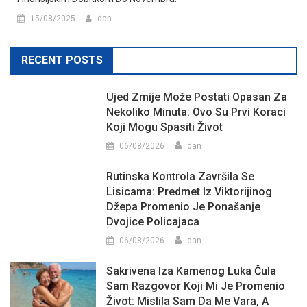
15/08/2025
dan
RECENT POSTS
Ujed Zmije Može Postati Opasan Za
Nekoliko Minuta: Ovo Su Prvi Koraci
Koji Mogu Spasiti Život
06/08/2026
dan
Rutinska Kontrola Završila Se
Lisicama: Predmet Iz Viktorijinog
Džepa Promenio Je Ponašanje
Dvojice Policajaca
06/08/2026
dan
Sakrivena Iza Kamenog Luka Čula
Sam Razgovor Koji Mi Je Promenio
Život: Mislila Sam Da Me Vara, A