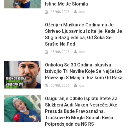
Istina Me Je Slomila
06/08/2026
dan
Oženjen Muškarac Godinama Je
Skrivao Ljubavnicu Iz Italije: Kada Je
Stigla Razglednica, Od Šoka Se
Srušio Na Pod
05/08/2026
dan
Onkolog Sa 30 Godina Iskustva
Izdvojio Tri Navike Koje Se Najčešće
Povezuju S Manjim Rizikom Od Raka
05/08/2026
dan
Osiguranje Odbilo Isplatu Štete Za
Službeni Audi Nakon Nesreće: Ako
Presuda Bude Pravosnažna,
Troškove Bi Mogla Snositi Bivša
Potpredsjednica NS RS