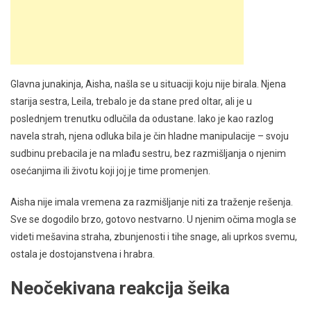
Glavna junakinja, Aisha, našla se u situaciji koju nije birala. Njena
starija sestra, Leila, trebalo je da stane pred oltar, ali je u
poslednjem trenutku odlučila da odustane. Iako je kao razlog
navela strah, njena odluka bila je čin hladne manipulacije – svoju
sudbinu prebacila je na mlađu sestru, bez razmišljanja o njenim
osećanjima ili životu koji joj je time promenjen.
Aisha nije imala vremena za razmišljanje niti za traženje rešenja.
Sve se dogodilo brzo, gotovo nestvarno. U njenim očima mogla se
videti mešavina straha, zbunjenosti i tihe snage, ali uprkos svemu,
ostala je dostojanstvena i hrabra.
Neočekivana reakcija šeika