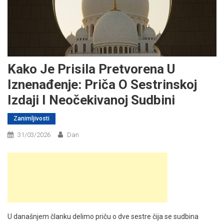
Kako Je Prisila Pretvorena U
Iznenađenje: Priča O Sestrinskoj
Izdaji I Neočekivanoj Sudbini
Zanimljivosti
31/03/2026
Dan
U današnjem članku delimo priču o dve sestre čija se sudbina