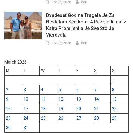
05/08/2026
dan
Dvadeset Godina Tragala Je Za
Nestalom Kćerkom, A Razglednica Iz
Kaira Promijenila Je Sve Što Je
Vjerovala
05/08/2026
dan
March 2026
M
T
W
T
F
S
S
1
2
3
4
5
6
7
8
9
10
11
12
13
14
15
16
17
18
19
20
21
22
23
24
25
26
27
28
29
30
31