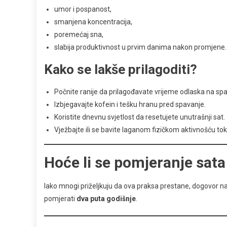
umor i pospanost,
smanjena koncentracija,
poremećaj sna,
slabija produktivnost u prvim danima nakon promjene.
Kako se lakše prilagoditi?
Počnite ranije da prilagođavate vrijeme odlaska na sp
Izbjegavajte kofein i tešku hranu pred spavanje.
Koristite dnevnu svjetlost da resetujete unutrašnji sat.
Vježbajte ili se bavite laganom fizičkom aktivnošću t
Hoće li se pomjeranje sata
Iako mnogi priželjkuju da ova praksa prestane, dogovor na
pomjerati
dva puta godišnje
.