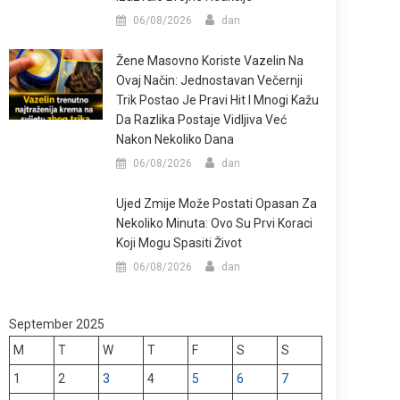
06/08/2026
dan
Žene Masovno Koriste Vazelin Na
Ovaj Način: Jednostavan Večernji
Trik Postao Je Pravi Hit I Mnogi Kažu
Da Razlika Postaje Vidljiva Već
Nakon Nekoliko Dana
06/08/2026
dan
Ujed Zmije Može Postati Opasan Za
Nekoliko Minuta: Ovo Su Prvi Koraci
Koji Mogu Spasiti Život
06/08/2026
dan
September 2025
M
T
W
T
F
S
S
1
2
3
4
5
6
7