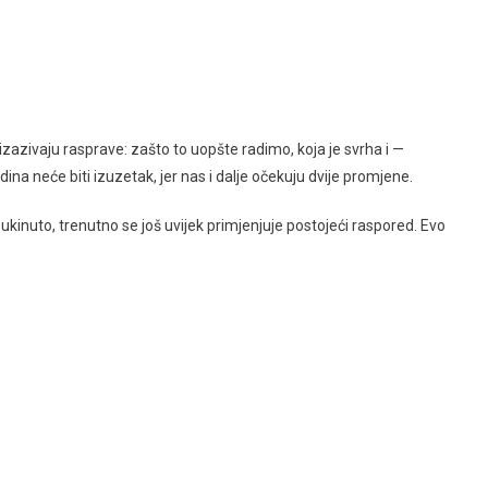
zazivaju rasprave: zašto to uopšte radimo, koja je svrha i —
a neće biti izuzetak, jer nas i dalje očekuju dvije promjene.
ukinuto, trenutno se još uvijek primjenjuje postojeći raspored. Evo