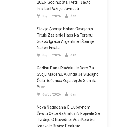
2026. Godinu: Šta Tvrdi I Zašto
Privlači Pažnju Javnosti
06/08/2026
dan
Slavlje Španije Nakon Osvajanja
Titule Zasjenio Haos Na Terenu:
Sukob Igrača Argentine I Španije
Nakon Finala
06/08/2026
dan
Godinu Dana Plaćala Je Dom Za
Svoju Maćehu, A Onda Je Slučajno
Čula Rečenicu Koja Joj Je Slomila
Srce
06/08/2026
dan
Nova Nagađanja O Ljubavnom
Životu Cece Ražnatović: Pojavile Se
Tvrdnje O Navodnoj Vezi Koje Su
Izazvale Brojne Reakcije