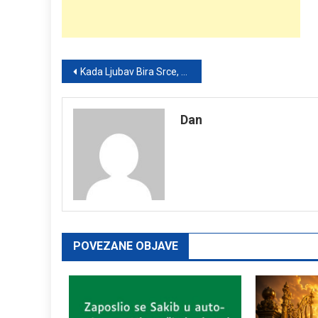
Post
Kada Ljubav Bira Srce, a Ne Status: Životna Priča o Veri, Izborima i Snazi Zajedništva
navigation
Dan
POVEZANE OBJAVE