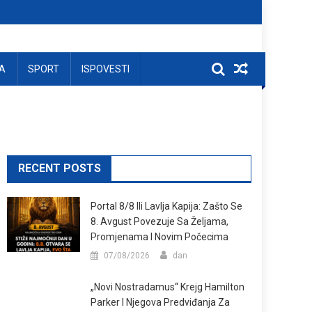
A
SPORT
ISPOVESTI
RECENT POSTS
Portal 8/8 Ili Lavlja Kapija: Zašto Se
8. Avgust Povezuje Sa Željama,
Promjenama I Novim Počecima
07/08/2026
dan
„Novi Nostradamus“ Krejg Hamilton
Parker I Njegova Predviđanja Za