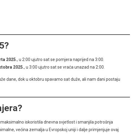
25?
rta 2025.
, u 2:00 ujutro sat se pomjera naprijed na 3:00.
ktobra 2025.
, u 3:00 ujutro sat se vraća unazad na 2:00.
uže dane, dok u oktobru spavamo sat duže, ali nam dani postaju
mjera?
aksimalno iskoristila dnevna svjetlost i smanjila potrošnja
imalne, većina zemalja u Evropskoj uniji i dalje primjenjuje ovaj