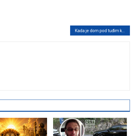
Kada je dom pod tuđim krovom: Kako pronaći ravnotežu između porodičnih očekivanja i lične budućnosti