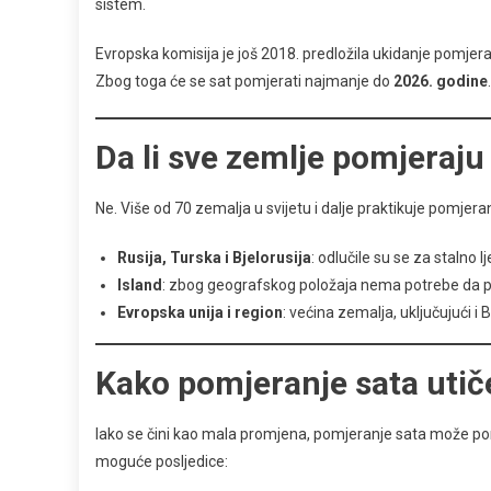
sistem.
Evropska komisija je još 2018. predložila ukidanje pomjera
Zbog toga će se sat pomjerati najmanje do
2026. godine
.
Da li sve zemlje pomjeraju
Ne. Više od 70 zemalja u svijetu i dalje praktikuje pomjera
Rusija, Turska i Bjelorusija
: odlučile su se za stalno 
Island
: zbog geografskog položaja nema potrebe da p
Evropska unija i region
: većina zemalja, uključujući i
Kako pomjeranje sata utiče
Iako se čini kao mala promjena, pomjeranje sata može pore
moguće posljedice: