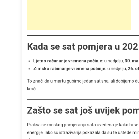
Kada se sat pomjera u 20
Ljetno računanje vremena počinje:
u nedjelju,
30. ma
Zimsko računanje vremena počinje:
u nedjelju,
26. o
To znači da u martu gubimo jedan sat sna, ali dobijamo d
kraći.
Zašto se sat još uvijek po
Praksa sezonskog pomjeranja sata uvedena je kako bi se m
energije. Iako su istraživanja pokazala da su te uštede min