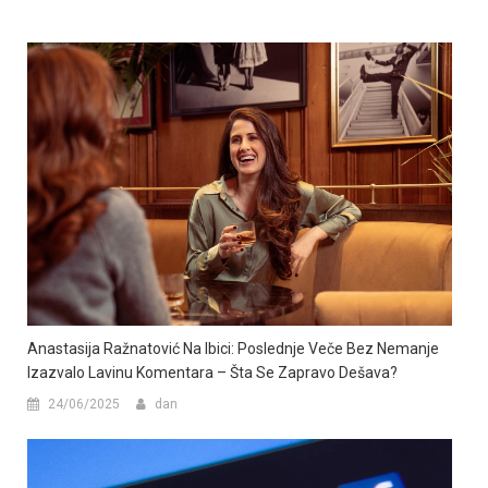
Anastasija Ražnatović Na Ibici: Poslednje Veče Bez Nemanje
Izazvalo Lavinu Komentara – Šta Se Zapravo Dešava?
24/06/2025
dan