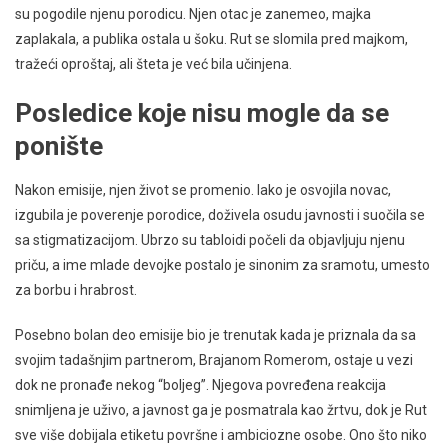
su pogodile njenu porodicu. Njen otac je zanemeo, majka
zaplakala, a publika ostala u šoku. Rut se slomila pred majkom,
tražeći oproštaj, ali šteta je već bila učinjena.
Posledice koje nisu mogle da se
ponište
Nakon emisije, njen život se promenio. Iako je osvojila novac,
izgubila je poverenje porodice, doživela osudu javnosti i suočila se
sa stigmatizacijom. Ubrzo su tabloidi počeli da objavljuju njenu
priču, a ime mlade devojke postalo je sinonim za sramotu, umesto
za borbu i hrabrost.
Posebno bolan deo emisije bio je trenutak kada je priznala da sa
svojim tadašnjim partnerom, Brajanom Romerom, ostaje u vezi
dok ne pronađe nekog “boljeg”. Njegova povređena reakcija
snimljena je uživo, a javnost ga je posmatrala kao žrtvu, dok je Rut
sve više dobijala etiketu površne i ambiciozne osobe. Ono što niko