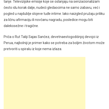
tanje. Televizijske emisije koje se oslanjaju na senzacionalizam
često idu korak dalje, nudeći gledaocima ne samo zabavu, već i
pogled u najdublje slojeve tuđe intime. Iako naizgled pružaju priliku
za ličnu afirmaciju ili novčanu nagradu, posledice mogu biti
dalekosežne i tragične.
Priča o Rut Taliji Sajas Sančez, devetnaestogodišnjoj devojci iz
Perua, najbolniji je primer kako se potreba za boljim životom može
pretvoriti u spiralu iz koje nema izlaza.