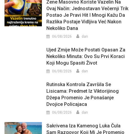
Žene Masovno Koriste Vazelin Na
Ovaj Način: Jednostavan Večernji Trik
Postao Je Pravi Hit I Mnogi Kažu Da
Razlika Postaje Vidljiva Već Nakon
Nekoliko Dana
06/08/2026
dan
Ujed Zmije Može Postati Opasan Za
Nekoliko Minuta: Ovo Su Prvi Koraci
Koji Mogu Spasiti Život
06/08/2026
dan
Rutinska Kontrola Završila Se
Lisicama: Predmet Iz Viktorijinog
Džepa Promenio Je Ponašanje
Dvojice Policajaca
06/08/2026
dan
Sakrivena Iza Kamenog Luka Čula
Sam Razgovor Koji Mi Je Promenio