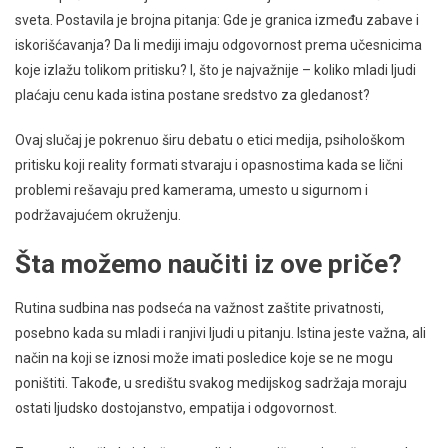
sveta. Postavila je brojna pitanja: Gde je granica između zabave i
iskorišćavanja? Da li mediji imaju odgovornost prema učesnicima
koje izlažu tolikom pritisku? I, što je najvažnije – koliko mladi ljudi
plaćaju cenu kada istina postane sredstvo za gledanost?
Ovaj slučaj je pokrenuo širu debatu o etici medija, psihološkom
pritisku koji reality formati stvaraju i opasnostima kada se lični
problemi rešavaju pred kamerama, umesto u sigurnom i
podržavajućem okruženju.
Šta možemo naučiti iz ove priče?
Rutina sudbina nas podseća na važnost zaštite privatnosti,
posebno kada su mladi i ranjivi ljudi u pitanju. Istina jeste važna, ali
način na koji se iznosi može imati posledice koje se ne mogu
poništiti. Takođe, u središtu svakog medijskog sadržaja moraju
ostati ljudsko dostojanstvo, empatija i odgovornost.