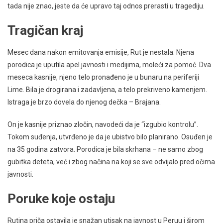
tada nije znao, jeste da će upravo taj odnos prerasti u tragediju.
Tragičan kraj
Mesec dana nakon emitovanja emisije, Rut je nestala. Njena
porodica je uputila apel javnosti i medijima, moleći za pomoć. Dva
meseca kasnije, njeno telo pronađeno je u bunaru na periferiji
Lime. Bila je drogirana i zadavljena, a telo prekriveno kamenjem.
Istraga je brzo dovela do njenog dečka – Brajana.
On je kasnije priznao zločin, navodeći da je “izgubio kontrolu”.
Tokom suđenja, utvrđeno je da je ubistvo bilo planirano. Osuđen je
na 35 godina zatvora. Porodica je bila skrhana – ne samo zbog
gubitka deteta, već i zbog načina na koji se sve odvijalo pred očima
javnosti.
Poruke koje ostaju
Rutina priča ostavila je snažan utisak na javnost u Peruu i širom