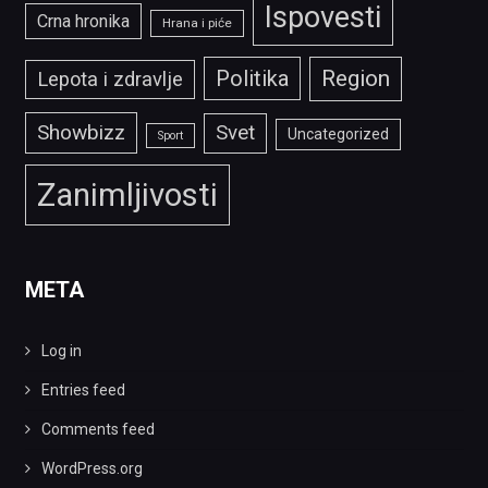
Ispovesti
Crna hronika
Hrana i piće
Politika
Region
Lepota i zdravlje
Showbizz
Svet
Uncategorized
Sport
Zanimljivosti
META
Log in
Entries feed
Comments feed
WordPress.org