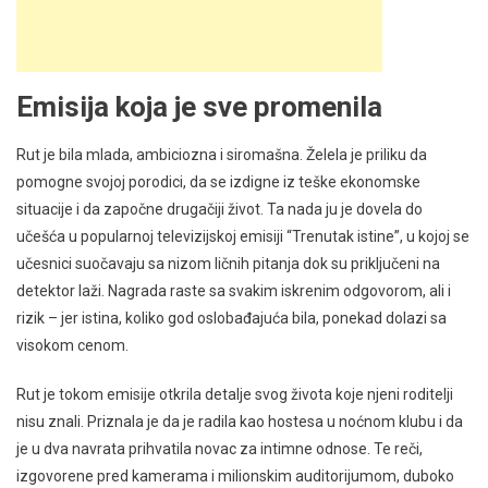
Emisija koja je sve promenila
Rut je bila mlada, ambiciozna i siromašna. Želela je priliku da
pomogne svojoj porodici, da se izdigne iz teške ekonomske
situacije i da započne drugačiji život. Ta nada ju je dovela do
učešća u popularnoj televizijskoj emisiji “Trenutak istine”, u kojoj se
učesnici suočavaju sa nizom ličnih pitanja dok su priključeni na
detektor laži. Nagrada raste sa svakim iskrenim odgovorom, ali i
rizik – jer istina, koliko god oslobađajuća bila, ponekad dolazi sa
visokom cenom.
Rut je tokom emisije otkrila detalje svog života koje njeni roditelji
nisu znali. Priznala je da je radila kao hostesa u noćnom klubu i da
je u dva navrata prihvatila novac za intimne odnose. Te reči,
izgovorene pred kamerama i milionskim auditorijumom, duboko