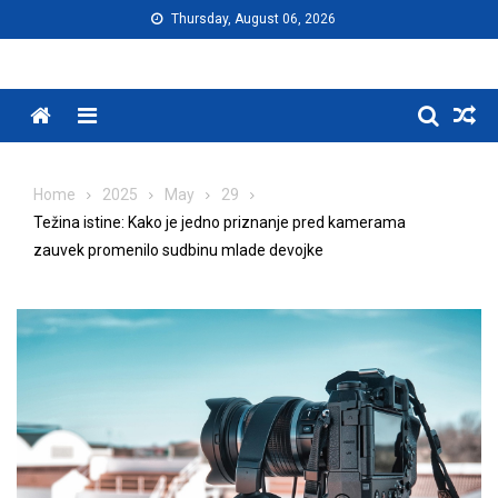
Skip
Thursday, August 06, 2026
to
content
Menu
Home
2025
May
29
Težina istine: Kako je jedno priznanje pred kamerama
zauvek promenilo sudbinu mlade devojke