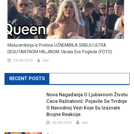
Maturantkinja Iz Prištine UZNEMIRILA SRBIJU ULTRA
DEGUTANTNOM HALJINOM: Ukrala Sve Poglede (FOTO)
03/06/2025
dan
RECENT POSTS
Nova Nagađanja O Ljubavnom Životu
Cece Ražnatović: Pojavile Se Tvrdnje
O Navodnoj Vezi Koje Su Izazvale
Brojne Reakcije
06/08/2026
dan