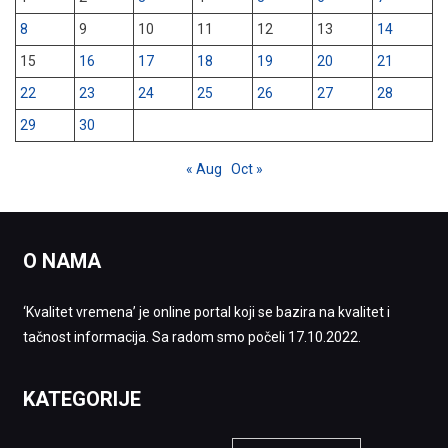
8
9
10
11
12
13
14
15
16
17
18
19
20
21
22
23
24
25
26
27
28
29
30
« Aug
Oct »
O NAMA
‘Kvalitet vremena’ je online portal koji se bazira na kvalitet i
tačnost informacija. Sa radom smo počeli 17.10.2022.
KATEGORIJE