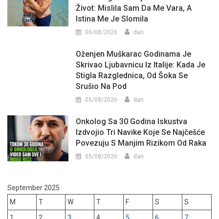
Život: Mislila Sam Da Me Vara, A
Istina Me Je Slomila
06/08/2026
dan
Oženjen Muškarac Godinama Je
Skrivao Ljubavnicu Iz Italije: Kada Je
Stigla Razglednica, Od Šoka Se
Srušio Na Pod
05/08/2026
dan
Onkolog Sa 30 Godina Iskustva
Izdvojio Tri Navike Koje Se Najčešće
Povezuju S Manjim Rizikom Od Raka
05/08/2026
dan
September 2025
M
T
W
T
F
S
S
1
2
3
4
5
6
7