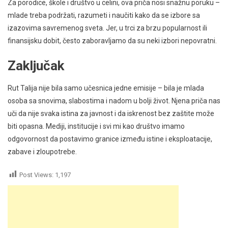
Za porodice, škole i društvo u celini, ova priča nosi snažnu poruku –
mlade treba podržati, razumeti i naučiti kako da se izbore sa
izazovima savremenog sveta. Jer, u trci za brzu popularnost ili
finansijsku dobit, često zaboravljamo da su neki izbori nepovratni.
Zaključak
Rut Talija nije bila samo učesnica jedne emisije – bila je mlada
osoba sa snovima, slabostima i nadom u bolji život. Njena priča nas
uči da nije svaka istina za javnost i da iskrenost bez zaštite može
biti opasna. Mediji, institucije i svi mi kao društvo imamo
odgovornost da postavimo granice između istine i eksploatacije,
zabave i zloupotrebe.
Post Views:
1,197