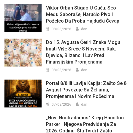
Viktor Orban Stigao U Guču: Seo
Među Saboraše, Naručio Pivo I
Poželeo Da Proba Hajdučki Ćevap
08/08/2026
dan
Do 15. Avgusta Četiri Znaka Mogu
Imati Više Sreće S Novcem: Rak,
Djevica, Blizanci I Lav Pred
Finansijskim Promjenama
08/08/2026
dan
Portal 8/8 Ili Lavlja Kapija: Zašto Se 8.
Avgust Povezuje Sa Željama,
Promjenama I Novim Počecima
07/08/2026
dan
„Novi Nostradamus“ Krejg Hamilton
Parker I Njegova Predviđanja Za
2026. Godinu: Šta Tvrdi I Zašto