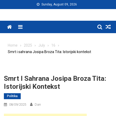
Skip
Sunday, August 09, 2026
to
content
Menu
Home
2025
July
16
Smrt i sahrana Josipa Broza Tita: Istorijski kontekst
Smrt I Sahrana Josipa Broza Tita:
Istorijski Kontekst
Politika
08/09/2025
Dan