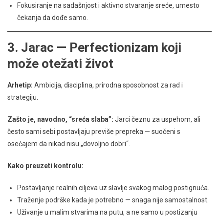
Fokusiranje na sadašnjost i aktivno stvaranje sreće, umesto
čekanja da dođe samo.
3. Jarac — Perfectionizam koji
može otežati život
Arhetip:
Ambicija, disciplina, prirodna sposobnost za rad i
strategiju.
Zašto je, navodno, “sreća slaba”:
Jarci čeznu za uspehom, ali
često sami sebi postavljaju previše prepreka — suočeni s
osećajem da nikad nisu „dovoljno dobri“.
Kako preuzeti kontrolu:
Postavljanje realnih ciljeva uz slavlje svakog malog postignuća.
Traženje podrške kada je potrebno — snaga nije samostalnost.
Uživanje u malim stvarima na putu, a ne samo u postizanju