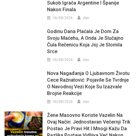
Sukob Igrača Argentine I Španije
Nakon Finala
06/08/2026
dan
Godinu Dana Plaćala Je Dom Za
Svoju Maćehu, A Onda Je Slučajno
Čula Rečenicu Koja Joj Je Slomila
Srce
06/08/2026
dan
Nova Nagađanja O Ljubavnom Životu
Cece Ražnatović: Pojavile Se Tvrdnje
O Navodnoj Vezi Koje Su Izazvale
Brojne Reakcije
06/08/2026
dan
Žene Masovno Koriste Vazelin Na
Ovaj Način: Jednostavan Večernji Trik
Postao Je Pravi Hit I Mnogi Kažu Da
Razlika Postaje Vidljiva Već Nakon