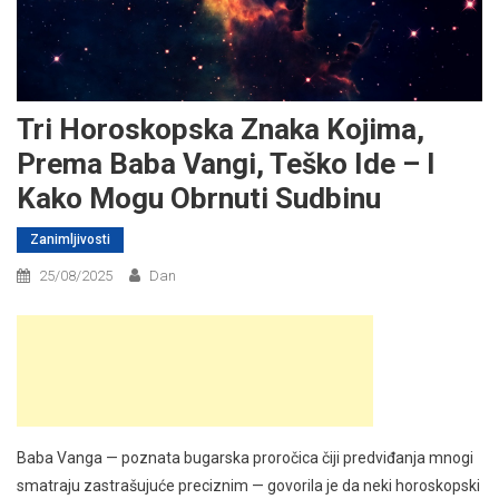
Tri Horoskopska Znaka Kojima,
Prema Baba Vangi, Teško Ide – I
Kako Mogu Obrnuti Sudbinu
Zanimljivosti
25/08/2025
Dan
Baba Vanga — poznata bugarska proročica čiji predviđanja mnogi
smatraju zastrašujuće preciznim — govorila je da neki horoskopski