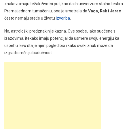
znakovi imaju težak životni put, kao da ih univerzum stalno testira.
Prema jednom tumačenju, ona je smatrala da
Vaga, Rak i Jarac
često nemaju sreće u životu
izvor.ba
.
No, astrološki predznak nije kazna. Ove osobe, iako suočene s
izazovima, itekako imaju potencijal da usmere svoju energiju ka
uspehu. Evo šta je njen pogled bio i kako svaki znak može da
izgradi srećniju budućnost: