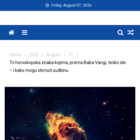
Skip
Friday, August 07, 2026
to
content
Menu
Home
2025
August
11
Tri horoskopska znaka kojima, prema Baba Vangi, teško ide
– i kako mogu obrnuti sudbinu