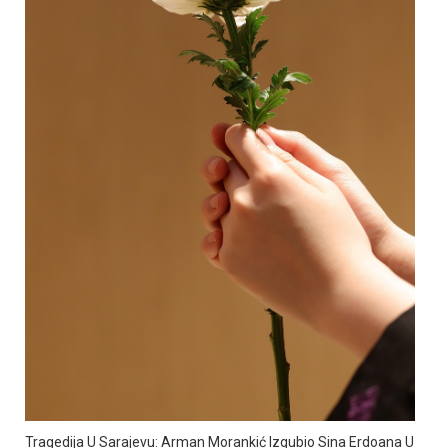
Tragedija U Sarajevu: Arman Morankić Izgubio Sina Erdoana U