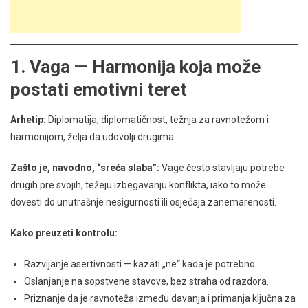
1. Vaga — Harmonija koja može
postati emotivni teret
Arhetip:
Diplomatija, diplomatičnost, težnja za ravnotežom i
harmonijom, želja da udovolji drugima.
Zašto je, navodno, “sreća slaba”:
Vage često stavljaju potrebe
drugih pre svojih, težeju izbegavanju konflikta, iako to može
dovesti do unutrašnje nesigurnosti ili osjećaja zanemarenosti.
Kako preuzeti kontrolu:
Razvijanje asertivnosti — kazati „ne“ kada je potrebno.
Oslanjanje na sopstvene stavove, bez straha od razdora.
Priznanje da je ravnoteža između davanja i primanja ključna za