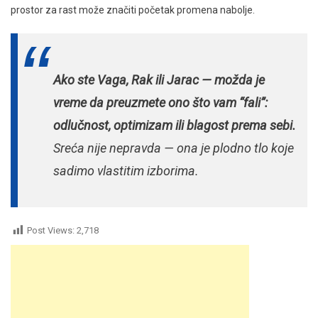
prostor za rast može značiti početak promena nabolje.
Ako ste Vaga, Rak ili Jarac — možda je
vreme da preuzmete ono što vam “fali”:
odlučnost, optimizam ili blagost prema sebi.
Sreća nije nepravda — ona je plodno tlo koje
sadimo vlastitim izborima.
Post Views:
2,718