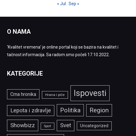
« Jul
Sep »
O NAMA
‘Kvalitet vremena’ je online portal koji se bazira na kvalitet i
tačnost informacija. Sa radom smo počeli 17.10.2022.
KATEGORIJE
Ispovesti
Crna hronika
Hrana i piće
Politika
Region
Lepota i zdravlje
Showbizz
Svet
Uncategorized
Sport