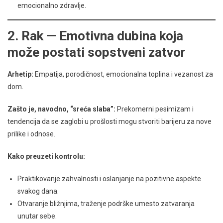
emocionalno zdravlje.
2. Rak — Emotivna dubina koja
može postati sopstveni zatvor
Arhetip:
Empatija, porodičnost, emocionalna toplina i vezanost za
dom.
Zašto je, navodno, “sreća slaba”:
Prekomerni pesimizam i
tendencija da se zaglobi u prošlosti mogu stvoriti barijeru za nove
prilike i odnose.
Kako preuzeti kontrolu:
Praktikovanje zahvalnosti i oslanjanje na pozitivne aspekte
svakog dana.
Otvaranje bližnjima, traženje podrške umesto zatvaranja
unutar sebe.