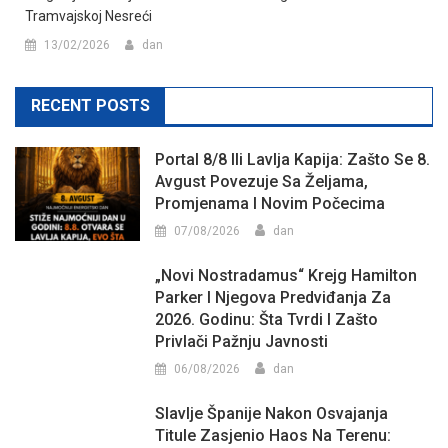
Tramvajskoj Nesreći
13/02/2026
dan
RECENT POSTS
Portal 8/8 Ili Lavlja Kapija: Zašto Se 8.
Avgust Povezuje Sa Željama,
Promjenama I Novim Počecima
07/08/2026
dan
„Novi Nostradamus“ Krejg Hamilton
Parker I Njegova Predviđanja Za
2026. Godinu: Šta Tvrdi I Zašto
Privlači Pažnju Javnosti
06/08/2026
dan
Slavlje Španije Nakon Osvajanja
Titule Zasjenio Haos Na Terenu: