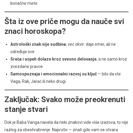
konačne mete.
Šta iz ove priče mogu da nauče svi
znaci horoskopa?
Astrološki znak nije sudbina
, već okvir: daje smer, ali ne
određuje sve.
Sreća i uspeh dolaze kroz svesno delovanje
, a ne samo kroz
zvezdane pravce.
Samospoznaja i emocionalni razvoj su ključ
— bilo da ste
Vaga, Rak, Jarac ili neko drugi.
Zaključak: Svako može preokrenuti
stanje stvari
Dok je Baba Vanga navela da neki znakovi vide više izazova, to nije
razlog za obeshrabrenje. Naprotiv — znati gde vam se otvara