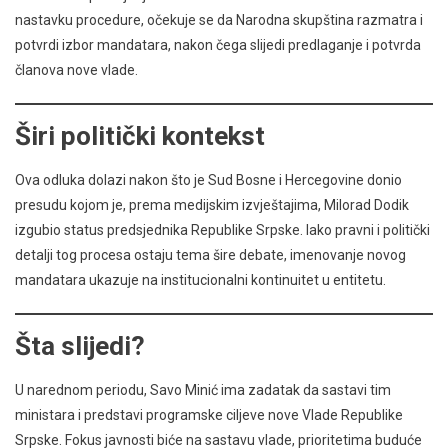
nastavku procedure, očekuje se da Narodna skupština razmatra i
potvrdi izbor mandatara, nakon čega slijedi predlaganje i potvrda
članova nove vlade.
Širi politički kontekst
Ova odluka dolazi nakon što je Sud Bosne i Hercegovine donio
presudu kojom je, prema medijskim izvještajima, Milorad Dodik
izgubio status predsjednika Republike Srpske. Iako pravni i politički
detalji tog procesa ostaju tema šire debate, imenovanje novog
mandatara ukazuje na institucionalni kontinuitet u entitetu.
Šta slijedi?
U narednom periodu, Savo Minić ima zadatak da sastavi tim
ministara i predstavi programske ciljeve nove Vlade Republike
Srpske. Fokus javnosti biće na sastavu vlade, prioritetima buduće