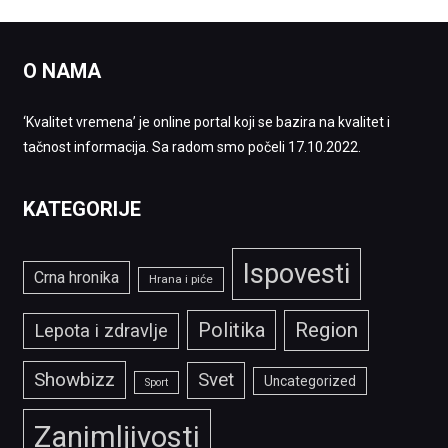
O NAMA
‘Kvalitet vremena’ je online portal koji se bazira na kvalitet i
tačnost informacija. Sa radom smo počeli 17.10.2022.
KATEGORIJE
Ispovesti
Crna hronika
Hrana i piće
Politika
Region
Lepota i zdravlje
Showbizz
Svet
Uncategorized
Sport
Zanimljivosti