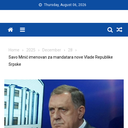
Skip
Thursday, August 06, 2026
to
content
Menu
Home
2025
December
28
Savo Minić imenovan za mandatara nove Vlade Republike
Srpske