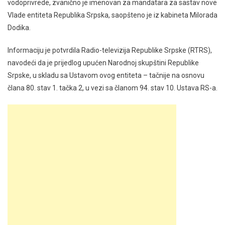
vodoprivrede, zvanično je imenovan za mandatara za sastav nove
Vlade entiteta Republika Srpska, saopšteno je iz kabineta Milorada
Dodika.
Informaciju je potvrdila Radio-televizija Republike Srpske (RTRS),
navodeći da je prijedlog upućen Narodnoj skupštini Republike
Srpske, u skladu sa Ustavom ovog entiteta – tačnije na osnovu
člana 80. stav 1. tačka 2, u vezi sa članom 94. stav 10. Ustava RS-a.