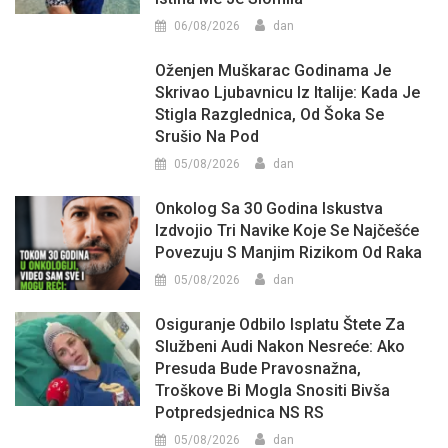
06/08/2026
dan
Oženjen Muškarac Godinama Je
Skrivao Ljubavnicu Iz Italije: Kada Je
Stigla Razglednica, Od Šoka Se
Srušio Na Pod
05/08/2026
dan
Onkolog Sa 30 Godina Iskustva
Izdvojio Tri Navike Koje Se Najčešće
Povezuju S Manjim Rizikom Od Raka
05/08/2026
dan
Osiguranje Odbilo Isplatu Štete Za
Službeni Audi Nakon Nesreće: Ako
Presuda Bude Pravosnažna,
Troškove Bi Mogla Snositi Bivša
Potpredsjednica NS RS
05/08/2026
dan