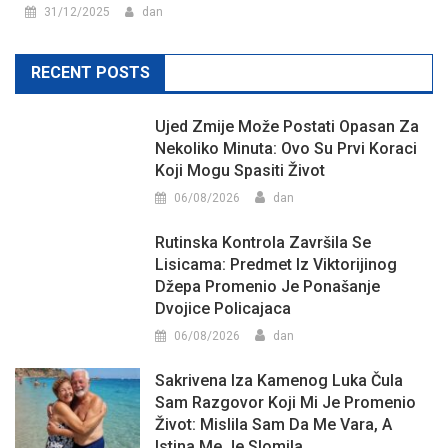
31/12/2025
dan
RECENT POSTS
Ujed Zmije Može Postati Opasan Za
Nekoliko Minuta: Ovo Su Prvi Koraci
Koji Mogu Spasiti Život
06/08/2026
dan
Rutinska Kontrola Završila Se
Lisicama: Predmet Iz Viktorijinog
Džepa Promenio Je Ponašanje
Dvojice Policajaca
06/08/2026
dan
Sakrivena Iza Kamenog Luka Čula
Sam Razgovor Koji Mi Je Promenio
Život: Mislila Sam Da Me Vara, A
Istina Me Je Slomila