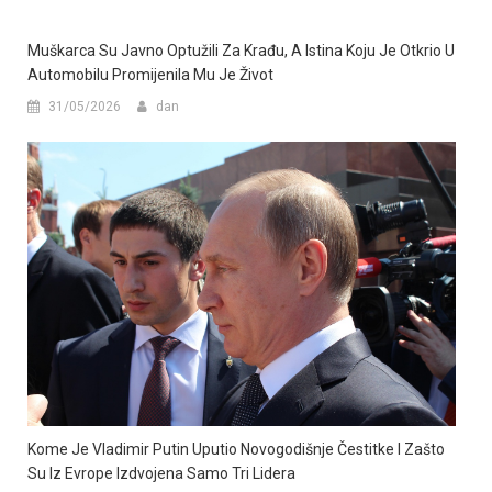
Muškarca Su Javno Optužili Za Krađu, A Istina Koju Je Otkrio U
Automobilu Promijenila Mu Je Život
31/05/2026
dan
Kome Je Vladimir Putin Uputio Novogodišnje Čestitke I Zašto
Su Iz Evrope Izdvojena Samo Tri Lidera