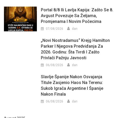
Portal 8/8 Ili Lavlja Kapija: Zašto Se 8.
Avgust Povezuje Sa Željama,
Promjenama I Novim Počecima
07/08/2026
dan
„Novi Nostradamus“ Krejg Hamilton
Parker I Njegova Predviđanja Za
2026. Godinu: Šta Tvrdi I Zašto
Privlači Pažnju Javnosti
06/08/2026
dan
Slavlje Španije Nakon Osvajanja
Titule Zasjenio Haos Na Terenu:
Sukob Igrača Argentine I Španije
Nakon Finala
06/08/2026
dan