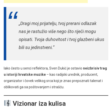
„Dragi moj prijatelju, tvoj prerani odlazak
nas je rastužio više nego što riječi mogu
opisati. Tvoja duhovitost i tvoj glazbeni ukus
bili su jedinstveni.“
Iako često u senci reflektora, Sven Dukić je ostavio
neizbrisiv trag
u istoriji hrvatske muzike
– kao radijski urednik, producent,
organizator i čovek velikog srca koji je znao prepoznati talenat i
oblikovati ga sa poštovanjem i strašću.
Vizionar iza kulisa