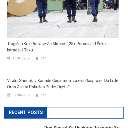
Tragičan Kraj Potrage Za Milicom (25): Porodica U Šoku,
Istraga U Toku
16/01/2026
dan
Viralni Snimak Iz Kanade Godinama Izaziva Rasprave: Da Li Je
Orao Zaista Pokušao Podići Dijete?
07/06/2026
dan
RECENT POSTS
Prvi Susret Sa Unukom Pretvorio Se