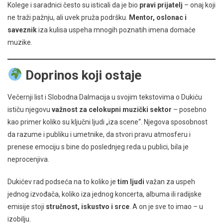
Kolege i saradnici često su isticali da je bio
pravi prijatelj
– onaj koji
ne traži pažnju, ali uvek pruža podršku.
Mentor, oslonac i
saveznik
iza kulisa uspeha mnogih poznatih imena domaće
muzike.
Doprinos koji ostaje
Večernji list i Slobodna Dalmacija u svojim tekstovima o Dukiću
ističu njegovu
važnost za celokupni muzički sektor
– posebno
kao primer koliko su ključni ljudi „iza scene“. Njegova sposobnost
da razume i publiku i umetnike, da stvori pravu atmosferu i
prenese emociju s bine do poslednjeg reda u publici, bila je
neprocenjiva.
Dukićev rad podseća na to koliko je
tim ljudi
važan za uspeh
jednog izvođača, koliko iza jednog koncerta, albuma ili radijske
emisije stoji
stručnost, iskustvo i srce
. A on je sve to imao – u
izobilju.