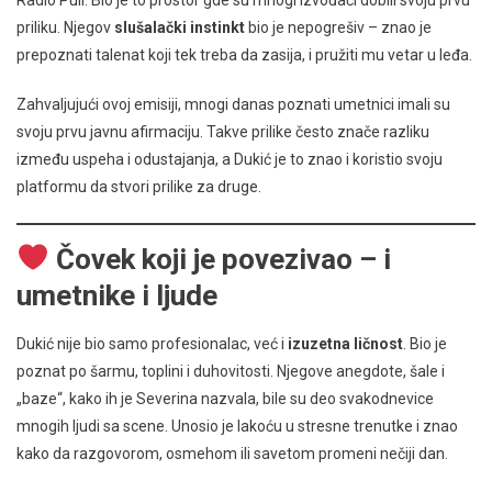
priliku. Njegov
slušalački instinkt
bio je nepogrešiv – znao je
prepoznati talenat koji tek treba da zasija, i pružiti mu vetar u leđa.
Zahvaljujući ovoj emisiji, mnogi danas poznati umetnici imali su
svoju prvu javnu afirmaciju. Takve prilike često znače razliku
između uspeha i odustajanja, a Dukić je to znao i koristio svoju
platformu da stvori prilike za druge.
Čovek koji je povezivao – i
umetnike i ljude
Dukić nije bio samo profesionalac, već i
izuzetna ličnost
. Bio je
poznat po šarmu, toplini i duhovitosti. Njegove anegdote, šale i
„baze“, kako ih je Severina nazvala, bile su deo svakodnevice
mnogih ljudi sa scene. Unosio je lakoću u stresne trenutke i znao
kako da razgovorom, osmehom ili savetom promeni nečiji dan.