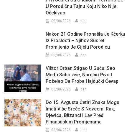
U Porodičnu Tajnu Koju Niko Nije
Očekivao
08/08/2026
dan
Nakon 21 Godine Pronašla Je Kćerku
Iz Prošlosti – Njihov Susret
Promijenio Je Cijelu Porodicu
08/08/2026
dan
Viktor Orban Stigao U Guču: Seo
Među Saboraše, Naručio Pivo I
Poželeo Da Proba Hajdučki Ćevap
08/08/2026
dan
Do 15. Avgusta Četiri Znaka Mogu
Imati Više Sreće S Novcem: Rak,
Djevica, Blizanci I Lav Pred
Finansijskim Promjenama
08/08/2026
dan