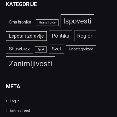
KATEGORIJE
Ispovesti
Crna hronika
Hrana i piće
Politika
Region
Lepota i zdravlje
Showbizz
Svet
Uncategorized
Sport
Zanimljivosti
META
Log in
Entries feed