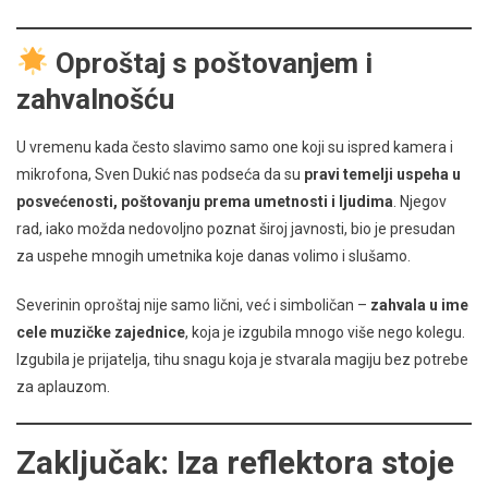
Oproštaj s poštovanjem i
zahvalnošću
U vremenu kada često slavimo samo one koji su ispred kamera i
mikrofona, Sven Dukić nas podseća da su
pravi temelji uspeha u
posvećenosti, poštovanju prema umetnosti i ljudima
. Njegov
rad, iako možda nedovoljno poznat široj javnosti, bio je presudan
za uspehe mnogih umetnika koje danas volimo i slušamo.
Severinin oproštaj nije samo lični, već i simboličan –
zahvala u ime
cele muzičke zajednice
, koja je izgubila mnogo više nego kolegu.
Izgubila je prijatelja, tihu snagu koja je stvarala magiju bez potrebe
za aplauzom.
Zaključak: Iza reflektora stoje