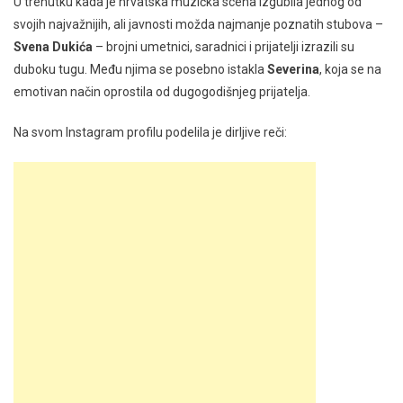
U trenutku kada je hrvatska muzička scena izgubila jednog od
svojih najvažnijih, ali javnosti možda najmanje poznatih stubova –
Svena Dukića
– brojni umetnici, saradnici i prijatelji izrazili su
duboku tugu. Među njima se posebno istakla
Severina
, koja se na
emotivan način oprostila od dugogodišnjeg prijatelja.
Na svom Instagram profilu podelila je dirljive reči: