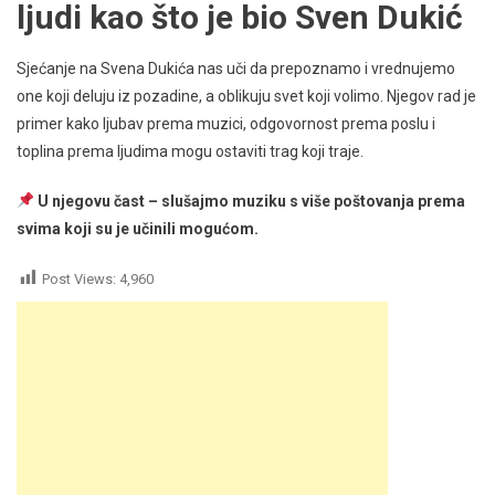
ljudi kao što je bio Sven Dukić
Sjećanje na Svena Dukića nas uči da prepoznamo i vrednujemo
one koji deluju iz pozadine, a oblikuju svet koji volimo. Njegov rad je
primer kako ljubav prema muzici, odgovornost prema poslu i
toplina prema ljudima mogu ostaviti trag koji traje.
U njegovu čast – slušajmo muziku s više poštovanja prema
svima koji su je učinili mogućom.
Post Views:
4,960