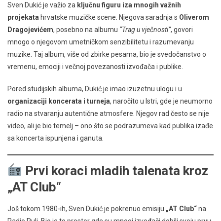
Sven Dukić je važio za
ključnu figuru iza mnogih važnih
projekata
hrvatske muzičke scene. Njegova saradnja s
Oliverom
Dragojevićem
, posebno na albumu
“Trag u vječnosti”
, govori
mnogo o njegovom umetničkom senzibilitetu i razumevanju
muzike. Taj album, više od zbirke pesama, bio je svedočanstvo o
vremenu, emociji i večnoj povezanosti izvođača i publike.
Pored studijskih albuma, Dukić je imao izuzetnu ulogu i u
organizaciji koncerata i turneja
, naročito u Istri, gde je neumorno
radio na stvaranju autentične atmosfere. Njegov rad često se nije
video, ali je bio temelj – ono što se podrazumeva kad publika izađe
sa koncerta ispunjena i ganuta.
Prvi koraci mladih talenata kroz
„AT Club“
Još tokom 1980-ih, Sven Dukić je pokrenuo emisiju
„AT Club“
na
Radio Puli. Bio je to prostor gde su mnogi izvođači dobili svoju prvu