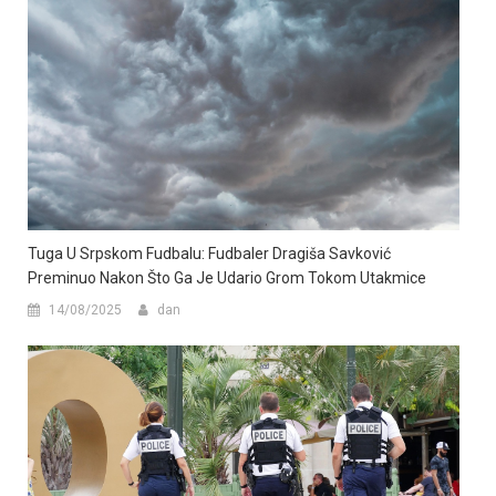
Tuga U Srpskom Fudbalu: Fudbaler Dragiša Savković
Preminuo Nakon Što Ga Je Udario Grom Tokom Utakmice
14/08/2025
dan