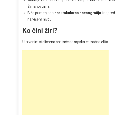
Šimanovcima.
Biće primenjena
spektakularna scenografija
i napred
najvišem nivou.
Ko čini žiri?
U crvenim stolicama sastaće se srpska estradna elita: