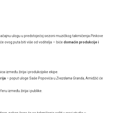
ačajnu ulogu u predstojećoj sezoni muzičkog takmičenja
Pinkove
će ovog puta biti više od voditelja — biće
domaćin produkcije i
ca između žirija i produkcijske ekipe.
rija
– poput uloge Saše Popovića u
Zvezdama Granda
, Amidžić će
eru između žirija i publike.
l
deon
, nakon čega će se takmičenje seliti u novi studio u