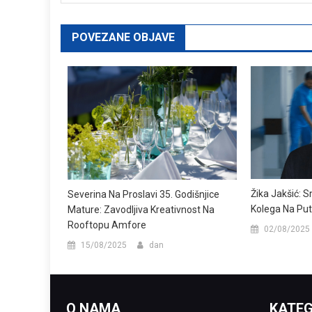
POVEZANE OBJAVE
Žika Jakšić: 
Severina Na Proslavi 35. Godišnjice
Kolega Na Pu
Mature: Zavodljiva Kreativnost Na
Rooftopu Amfore
02/08/2025
15/08/2025
dan
O NAMA
KATEG