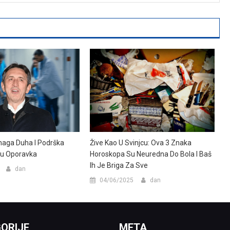
Žive Kao U Svinjcu: Ova 3 Znaka
Snaga Duha I Podrška
Horoskopa Su Neuredna Do Bola I Baš
tu Oporavka
Ih Je Briga Za Sve
dan
04/06/2025
dan
ORIJE
META