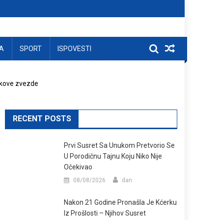
A
SPORT
ISPOVESTI
nkove zvezde
RECENT POSTS
Prvi Susret Sa Unukom Pretvorio Se
U Porodičnu Tajnu Koju Niko Nije
Očekivao
08/08/2026
dan
Nakon 21 Godine Pronašla Je Kćerku
Iz Prošlosti – Njihov Susret