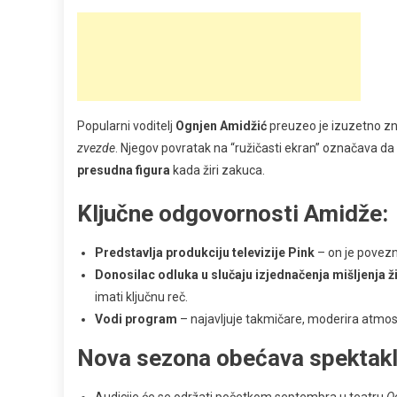
Popularni voditelj
Ognjen Amidžić
preuzeo je izuzetno zn
zvezde
. Njegov povratak na “ružičasti ekran” označava da 
presudna figura
kada žiri zakuca.
Ključne odgovornosti Amidže:
Predstavlja produkciju televizije Pink
– on je povezni
Donosilac odluka u slučaju izjednačenja mišljenja ži
imati ključnu reč.
Vodi program
– najavljuje takmičare, moderira atmosf
Nova sezona obećava spektak
Audicije će se održati početkom septembra u teatru
O