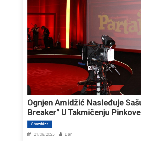
Ognjen Amidžić Nasleđuje Sašu
Breaker” U Takmičenju Pinkov
Showbizz
21/08/2025
Dan