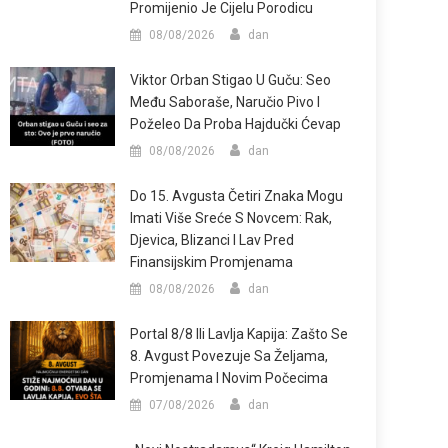
Promijenio Je Cijelu Porodicu
08/08/2026
dan
Viktor Orban Stigao U Guču: Seo
Među Saboraše, Naručio Pivo I
Poželeo Da Proba Hajdučki Ćevap
08/08/2026
dan
Do 15. Avgusta Četiri Znaka Mogu
Imati Više Sreće S Novcem: Rak,
Djevica, Blizanci I Lav Pred
Finansijskim Promjenama
08/08/2026
dan
Portal 8/8 Ili Lavlja Kapija: Zašto Se
8. Avgust Povezuje Sa Željama,
Promjenama I Novim Počecima
07/08/2026
dan