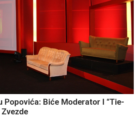
 Popovića: Biće Moderator I “tie-
e Zvezde