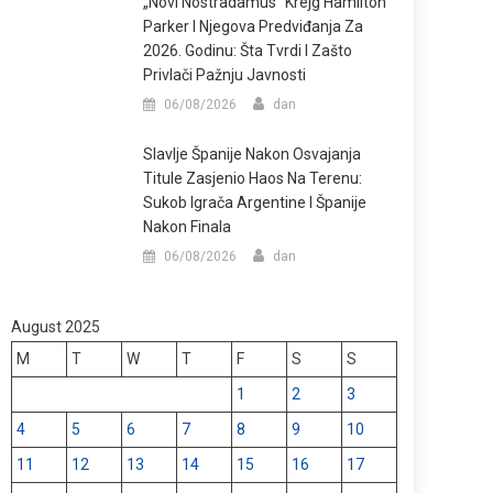
„Novi Nostradamus“ Krejg Hamilton
Parker I Njegova Predviđanja Za
2026. Godinu: Šta Tvrdi I Zašto
Privlači Pažnju Javnosti
06/08/2026
dan
Slavlje Španije Nakon Osvajanja
Titule Zasjenio Haos Na Terenu:
Sukob Igrača Argentine I Španije
Nakon Finala
06/08/2026
dan
August 2025
M
T
W
T
F
S
S
1
2
3
4
5
6
7
8
9
10
11
12
13
14
15
16
17