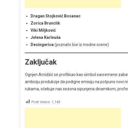
Dragan Stojković Bosanac
Zorica Brunclik
Viki Miljković
Jelena Karleuša
Desingerica
(poznato lice iz modne scene)
Zaključak
Ognjen Amidžić se profilisao kao simbol savremene zabave
ambiciju produkcije da podigne emisiju na potpuno novi ni
rukama, očekuje nas sezona ispunjena dinamikom, profe
Post Views:
1,143