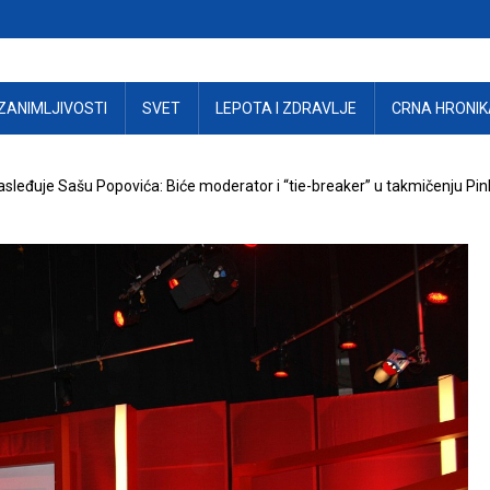
ZANIMLJIVOSTI
SVET
LEPOTA I ZDRAVLJE
CRNA HRONIK
sleđuje Sašu Popovića: Biće moderator i “tie-breaker” u takmičenju Pi