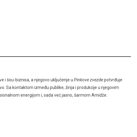
 i šou-biznisa, a njegovo uključenje u
Pinkove zvezde
potvrđuje
vo. Sa kontaktom između publike, žirija i produkcije u njegovim
sionalnom energijom i, sada već jasno, šarmom Amidže.