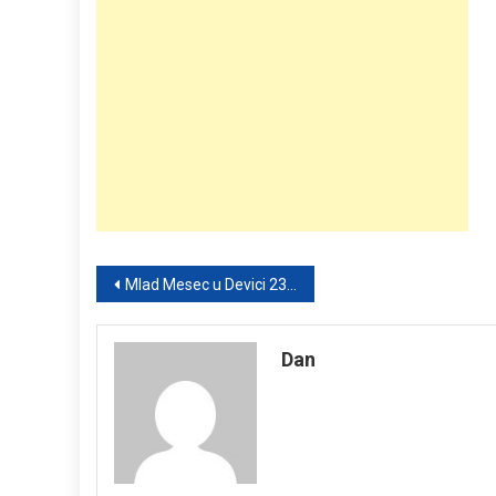
Post
Mlad Mesec u Devici 23. avgusta: Početak transformacije za sve znakove – a za jedan posebno!
navigation
Dan