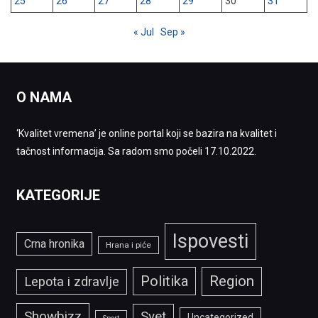
25
26
27
28
29
30
31
« Jul
Sep »
O NAMA
‘Kvalitet vremena’ je online portal koji se bazira na kvalitet i
tačnost informacija. Sa radom smo počeli 17.10.2022.
KATEGORIJE
Ispovesti
Crna hronika
Hrana i piće
Politika
Region
Lepota i zdravlje
Showbizz
Svet
Uncategorized