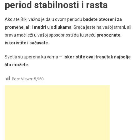
period stabilnosti i rasta
Ako ste Bik, važno je da u ovom periodu
budete otvoreni za
promene, ali i mudri u odlukama
. Sreća jeste na vašoj strani, ali
prava moć leži u vašoj sposobnosti da tu sreću
prepoznate,
iskoristite i sačuvate
.
Svetla su uperena ka vama —
iskoristite ovaj trenutak najbolje
što možete.
Post Views:
5,950