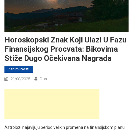
Horoskopski Znak Koji Ulazi U Fazu
Finansijskog Procvata: Bikovima
Stiže Dugo Očekivana Nagrada
Zanimljivosti
21/08/2025
Dan
Astrolozi najavljuju period velikih promena na finansijskom planu