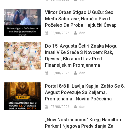
Viktor Orban Stigao U Guču: Seo
Među Saboraše, Naručio Pivo I
Poželeo Da Proba Hajdučki Ćevap
08/08/2026
dan
Do 15. Avgusta Četiri Znaka Mogu
Imati Više Sreće S Novcem: Rak,
Djevica, Blizanci I Lav Pred
Finansijskim Promjenama
08/08/2026
dan
Portal 8/8 Ili Lavlja Kapija: Zašto Se 8.
Avgust Povezuje Sa Željama,
Promjenama I Novim Počecima
07/08/2026
dan
„Novi Nostradamus“ Krejg Hamilton
Parker I Njegova Predviđanja Za