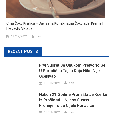
Crna Čoko Kraljica – Savršena Kombinacija Čokolade, Kreme I
Hrskavih Slojeva
18/02/2026
dan
RECENT POSTS
Prvi Susret Sa Unukom Pretvorio Se
U Porodičnu Tajnu Koju Niko Nije
Očekivao
08/08/2026
dan
Nakon 21 Godine Pronašla Je Kćerku
Iz Prošlosti – Njihov Susret
Promijenio Je Cijelu Porodicu
08/08/2026
dan