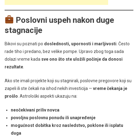
Poslovni uspeh nakon duge
stagnacije
Bikovi su poznati po
doslednosti, upornosti i marljivosti
. Često
rade tiho i predano, bez velike pompe. Upravo zbog toga sada
dolazi vreme kada
sve ono što ste uložili počinje da donosi
rezultate
.
Ako ste imali projekte koji su stagnirali, poslovne pregovore koji su
zapeli ili ste čekali na ishod nekih investicija —
vreme čekanja je
prošlo
. Astrološki aspekti ukazuju na:
neočekivani priliv novca
povoljnu poslovnu ponudu ili unapređenje
mogućnost dobitka kroz nasledstvo, poklone ili isplatu
duga