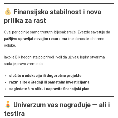
Finansijska stabilnost i nova
prilika za rast
Ovaj period nije samo trenutni bljesak sreće. Zvezde savetuju da
pažljivo upravljate svojim resursima
i ne donosite ishitrene
odluke.
Iako je Bik hedonista po prirodi i voli da uživa u lepim stvarima,
sada je pravo vreme da:
uložite u edukaciju ili dugoročne projekte
razmislite o štednji ili pametnim investicijama
sagledate širu sliku i napravite finansijski plan
Univerzum vas nagrađuje — ali i
testira