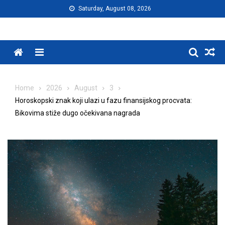
Skip
Saturday, August 08, 2026
to
content
Menu
Home
2026
August
3
Horoskopski znak koji ulazi u fazu finansijskog procvata:
Bikovima stiže dugo očekivana nagrada