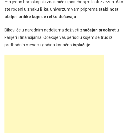
— a jedan horoskopski znak biće u posebnoj milosti zvezda. Ako
ste rođeni u znaku
Bika
, univerzum vam priprema
stabilnost,
obilje i prilike koje se retko dešavaju
.
Bikovi će u narednim nedeljama doživeti
značajan preokret
u
karijeri i finansijama. Očekuje vas period u kojem se trud iz
prethodnih meseci i godina konačno
isplaćuje
.