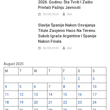
2026. Godinu: Šta Tvrdi I Zašto
Privlači Pažnju Javnosti
06/08/2026
dan
Slavlje Španije Nakon Osvajanja
Titule Zasjenio Haos Na Terenu:
Sukob Igrača Argentine I Španije
Nakon Finala
06/08/2026
dan
August 2025
M
T
W
T
F
S
S
1
2
3
4
5
6
7
8
9
10
11
12
13
14
15
16
17
18
19
20
21
22
23
24