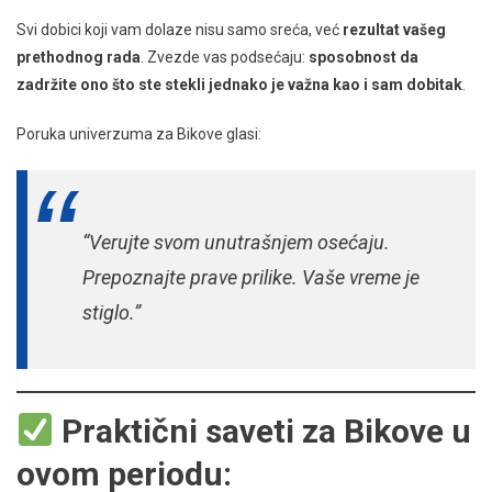
Svi dobici koji vam dolaze nisu samo sreća, već
rezultat vašeg
prethodnog rada
. Zvezde vas podsećaju:
sposobnost da
zadržite ono što ste stekli jednako je važna kao i sam dobitak
.
Poruka univerzuma za Bikove glasi:
“Verujte svom unutrašnjem osećaju.
Prepoznajte prave prilike. Vaše vreme je
stiglo.”
Praktični saveti za Bikove u
ovom periodu: