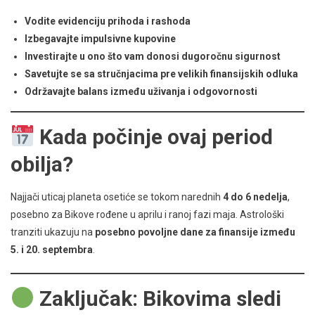
Vodite evidenciju prihoda i rashoda
Izbegavajte impulsivne kupovine
Investirajte u ono što vam donosi dugoročnu sigurnost
Savetujte se sa stručnjacima pre velikih finansijskih odluka
Održavajte balans između uživanja i odgovornosti
Kada počinje ovaj period
obilja?
Najjači uticaj planeta osetiće se tokom narednih
4 do 6 nedelja
,
posebno za Bikove rođene u aprilu i ranoj fazi maja. Astrološki
tranziti ukazuju na
posebno povoljne dane za finansije između
5. i 20. septembra
.
Zaključak: Bikovima sledi