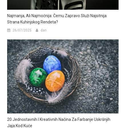
Najmanja, Ali Najmoćnija: Čemu Zapravo Služi Najsitnija
Strana Kuhinjskog Rendeta?
26/07/2025
dan
20 Jednostavnih I Kreativnih Načina Za Farbanje Uskršnjih
Jaja Kod Kuće