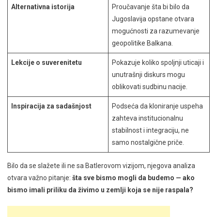
Alternativna istorija
Proučavanje šta bi bilo da
Jugoslavija opstane otvara
mogućnosti za razumevanje
geopolitike Balkana.
Lekcije o suverenitetu
Pokazuje koliko spoljnji uticaji i
unutrašnji diskurs mogu
oblikovati sudbinu nacije.
Inspiracija za sadašnjost
Podseća da kloniranje uspeha
zahteva institucionalnu
stabilnost i integraciju, ne
samo nostalgične priče.
Bilo da se slažete ili ne sa Batlerovom vizijom, njegova analiza
otvara važno pitanje:
šta sve bismo mogli da budemo — ako
bismo imali priliku da živimo u zemlji koja se nije raspala?