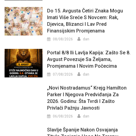
Do 15. Avgusta Četiri Znaka Mogu
Imati Više Sreće S Novcem: Rak,
Djevica, Blizanci I Lav Pred
Finansijskim Promjenama
08/08/2026
dan
Portal 8/8 Ili Lavlja Kapija: Zašto Se 8.
Avgust Povezuje Sa Željama,
Promjenama I Novim Počecima
07/08/2026
dan
„Novi Nostradamus“ Krejg Hamilton
Parker I Njegova Predviđanja Za
2026. Godinu: Šta Tvrdi I Zašto
Privlači Pažnju Javnosti
06/08/2026
dan
Slavlje Španije Nakon Osvajanja