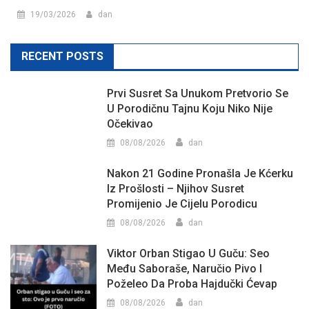
19/03/2026
dan
RECENT POSTS
Prvi Susret Sa Unukom Pretvorio Se
U Porodičnu Tajnu Koju Niko Nije
Očekivao
08/08/2026
dan
Nakon 21 Godine Pronašla Je Kćerku
Iz Prošlosti – Njihov Susret
Promijenio Je Cijelu Porodicu
08/08/2026
dan
Viktor Orban Stigao U Guču: Seo
Među Saboraše, Naručio Pivo I
Poželeo Da Proba Hajdučki Ćevap
08/08/2026
dan