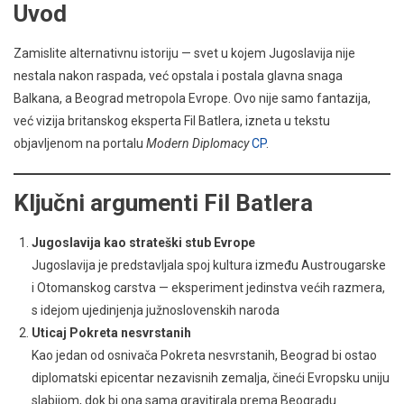
Uvod
Zamislite alternativnu istoriju — svet u kojem Jugoslavija nije
nestala nakon raspada, već opstala i postala glavna snaga
Balkana, a Beograd metropola Evrope. Ovo nije samo fantazija,
već vizija britanskog eksperta Fil Batlera, izneta u tekstu
objavljenom na portalu
Modern Diplomacy
CP
.
Ključni argumenti Fil Batlera
Jugoslavija kao strateški stub Evrope
Jugoslavija je predstavljala spoj kultura između Austrougarske
i Otomanskog carstva — eksperiment jedinstva većih razmera,
s idejom ujedinjenja južnoslovenskih naroda
Uticaj Pokreta nesvrstanih
Kao jedan od osnivača Pokreta nesvrstanih, Beograd bi ostao
diplomatski epicentar nezavisnih zemalja, čineći Evropsku uniju
slabijom, dok bi ona sama gravitirala prema Beogradu