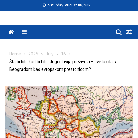
Skip
Saturday, August 08, 2026
to
content
Menu
Home
2025
July
16
Šta bi bilo kad bi bilo: Jugoslavija preživela – sveta sila s
Beogradom kao evropskom prestonicom?