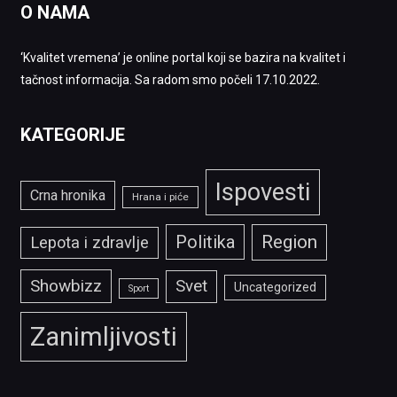
O NAMA
‘Kvalitet vremena’ je online portal koji se bazira na kvalitet i
tačnost informacija. Sa radom smo počeli 17.10.2022.
KATEGORIJE
Ispovesti
Crna hronika
Hrana i piće
Politika
Region
Lepota i zdravlje
Showbizz
Svet
Uncategorized
Sport
Zanimljivosti