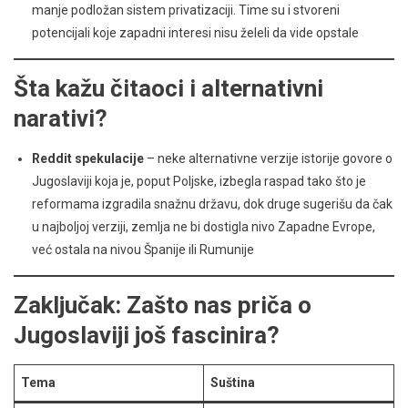
manje podložan sistem privatizaciji. Time su i stvoreni
potencijali koje zapadni interesi nisu želeli da vide opstale
Šta kažu čitaoci i alternativni
narativi?
Reddit spekulacije
– neke alternativne verzije istorije govore o
Jugoslaviji koja je, poput Poljske, izbegla raspad tako što je
reformama izgradila snažnu državu, dok druge sugerišu da čak
u najboljoj verziji, zemlja ne bi dostigla nivo Zapadne Evrope,
već ostala na nivou Španije ili Rumunije
Zaključak: Zašto nas priča o
Jugoslaviji još fascinira?
Tema
Suština