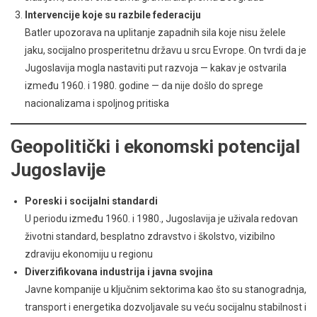
Intervencije koje su razbile federaciju
Batler upozorava na uplitanje zapadnih sila koje nisu želele
jaku, socijalno prosperitetnu državu u srcu Evrope. On tvrdi da je
Jugoslavija mogla nastaviti put razvoja — kakav je ostvarila
između 1960. i 1980. godine — da nije došlo do sprege
nacionalizama i spoljnog pritiska
Geopolitički i ekonomski potencijal
Jugoslavije
Poreski i socijalni standardi
U periodu između 1960. i 1980., Jugoslavija je uživala redovan
životni standard, besplatno zdravstvo i školstvo, vizibilno
zdraviju ekonomiju u regionu
Diverzifikovana industrija i javna svojina
Javne kompanije u ključnim sektorima kao što su stanogradnja,
transport i energetika dozvoljavale su veću socijalnu stabilnost i