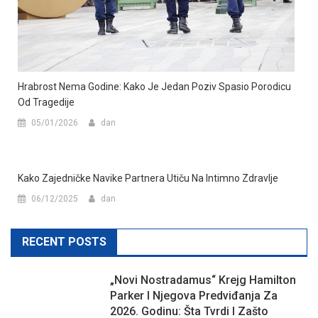
Hrabrost Nema Godine: Kako Je Jedan Poziv Spasio Porodicu
Od Tragedije
05/01/2026
dan
Kako Zajedničke Navike Partnera Utiču Na Intimno Zdravlje
06/12/2025
dan
RECENT POSTS
„Novi Nostradamus“ Krejg Hamilton
Parker I Njegova Predviđanja Za
2026. Godinu: Šta Tvrdi I Zašto