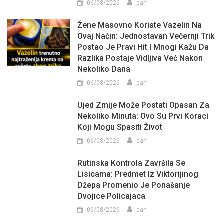
06/08/2026
dan
Žene Masovno Koriste Vazelin Na
Ovaj Način: Jednostavan Večernji Trik
Postao Je Pravi Hit I Mnogi Kažu Da
Razlika Postaje Vidljiva Već Nakon
Nekoliko Dana
06/08/2026
dan
Ujed Zmije Može Postati Opasan Za
Nekoliko Minuta: Ovo Su Prvi Koraci
Koji Mogu Spasiti Život
06/08/2026
dan
Rutinska Kontrola Završila Se
Lisicama: Predmet Iz Viktorijinog
Džepa Promenio Je Ponašanje
Dvojice Policajaca
06/08/2026
dan