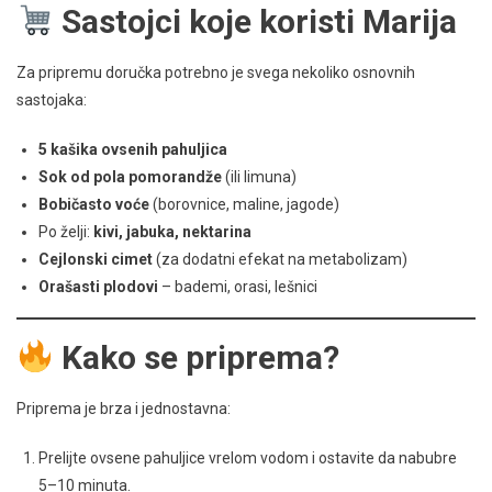
Sastojci koje koristi Marija
Za pripremu doručka potrebno je svega nekoliko osnovnih
sastojaka:
5 kašika ovsenih pahuljica
Sok od pola pomorandže
(ili limuna)
Bobičasto voće
(borovnice, maline, jagode)
Po želji:
kivi, jabuka, nektarina
Cejlonski cimet
(za dodatni efekat na metabolizam)
Orašasti plodovi
– bademi, orasi, lešnici
Kako se priprema?
Priprema je brza i jednostavna:
Prelijte ovsene pahuljice vrelom vodom i ostavite da nabubre
5–10 minuta.