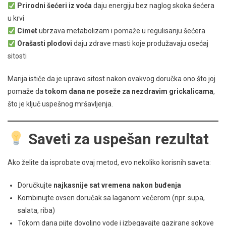
Prirodni šećeri iz voća
daju energiju bez naglog skoka šećera
u krvi
Cimet
ubrzava metabolizam i pomaže u regulisanju šećera
Orašasti plodovi
daju zdrave masti koje produžavaju osećaj
sitosti
Marija ističe da je upravo sitost nakon ovakvog doručka ono što joj
pomaže da
tokom dana ne poseže za nezdravim grickalicama
,
što je ključ uspešnog mršavljenja.
Saveti za uspešan rezultat
Ako želite da isprobate ovaj metod, evo nekoliko korisnih saveta:
Doručkujte
najkasnije sat vremena nakon buđenja
Kombinujte ovsen doručak sa laganom večerom (npr. supa,
salata, riba)
Tokom dana pijte dovoljno vode i izbegavajte gazirane sokove