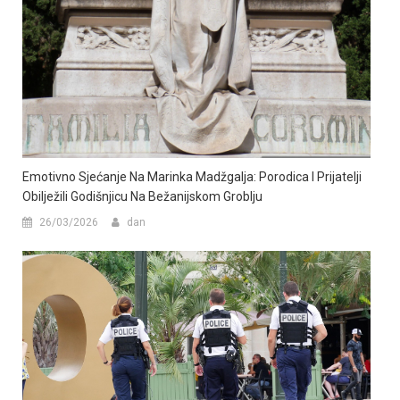
Emotivno Sjećanje Na Marinka Madžgalja: Porodica I Prijatelji
Obilježili Godišnjicu Na Bežanijskom Groblju
26/03/2026
dan