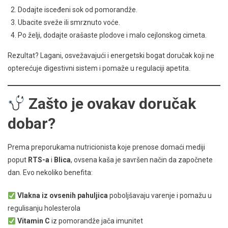
Dodajte isceđeni sok od pomorandže.
Ubacite sveže ili smrznuto voće.
Po želji, dodajte orašaste plodove i malo cejlonskog cimeta.
Rezultat? Lagani, osvežavajući i energetski bogat doručak koji ne
opterećuje digestivni sistem i pomaže u regulaciji apetita.
Zašto je ovakav doručak
dobar?
Prema preporukama nutricionista koje prenose domaći mediji
poput
RTS-a
i
Blica
, ovsena kaša je savršen način da započnete
dan. Evo nekoliko benefita:
Vlakna iz ovsenih pahuljica
poboljšavaju varenje i pomažu u
regulisanju holesterola
Vitamin C
iz pomorandže jača imunitet