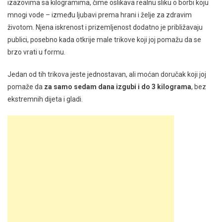
izazovima sa kilogramima, čime oslikava realnu sliku o borbi koju
mnogi vode – između ljubavi prema hrani i želje za zdravim
životom. Njena iskrenost i prizemljenost dodatno je približavaju
publici, posebno kada otkrije male trikove koji joj pomažu da se
brzo vrati u formu.
Jedan od tih trikova jeste jednostavan, ali moćan doručak koji joj
pomaže da
za samo sedam dana izgubi i do 3 kilograma
, bez
ekstremnih dijeta i gladi.