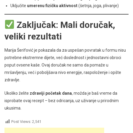
Uključite
umerenu fizičku aktivnost
(šetnja, joga, plivanje)
Zaključak: Mali doručak,
veliki rezultati
Marija Šerifović je pokazala da za uspešan povratak u formu nisu
potrebne ekstremne dijete, već doslednost i jednostavni obroci
poput ovsene kaše. Ovaj doručak ne samo da pomaže u
mršavljenju, već i poboljšava nivo energije, raspoloženje i opšte
zdravlje.
Ukoliko želite
zdraviji početak dana
, možda je baš vreme da
isprobate ovaj recept – bez odricanja, uz uživanje u prirodnim
ukusima.
Post Views:
2,541