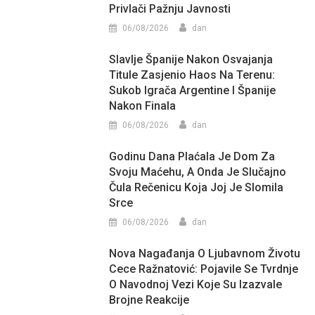
Privlači Pažnju Javnosti
06/08/2026
dan
Slavlje Španije Nakon Osvajanja
Titule Zasjenio Haos Na Terenu:
Sukob Igrača Argentine I Španije
Nakon Finala
06/08/2026
dan
Godinu Dana Plaćala Je Dom Za
Svoju Maćehu, A Onda Je Slučajno
Čula Rečenicu Koja Joj Je Slomila
Srce
06/08/2026
dan
Nova Nagađanja O Ljubavnom Životu
Cece Ražnatović: Pojavile Se Tvrdnje
O Navodnoj Vezi Koje Su Izazvale
Brojne Reakcije