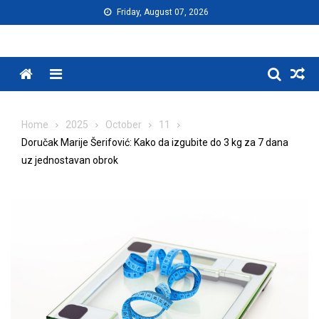
Skip
Friday, August 07, 2026
to
content
Menu
Home
2025
October
11
Doručak Marije Šerifović: Kako da izgubite do 3 kg za 7 dana
uz jednostavan obrok