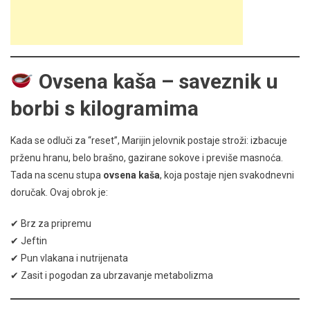
Ovsena kaša – saveznik u
borbi s kilogramima
Kada se odluči za “reset”, Marijin jelovnik postaje stroži: izbacuje
prženu hranu, belo brašno, gazirane sokove i previše masnoća.
Tada na scenu stupa
ovsena kaša
, koja postaje njen svakodnevni
doručak. Ovaj obrok je:
✔ Brz za pripremu
✔ Jeftin
✔ Pun vlakana i nutrijenata
✔ Zasit i pogodan za ubrzavanje metabolizma