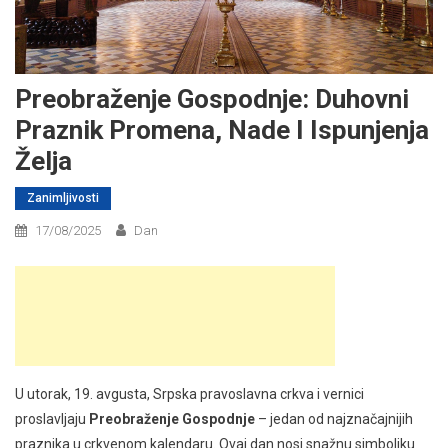
Preobraženje Gospodnje: Duhovni
Praznik Promena, Nade I Ispunjenja
Želja
Zanimljivosti
17/08/2025
Dan
U utorak, 19. avgusta, Srpska pravoslavna crkva i vernici
proslavljaju
Preobraženje Gospodnje
– jedan od najznačajnijih
praznika u crkvenom kalendaru. Ovaj dan nosi snažnu simboliku