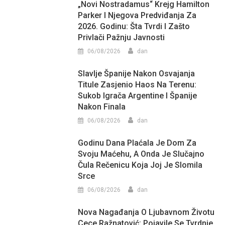
„Novi Nostradamus“ Krejg Hamilton
Parker I Njegova Predviđanja Za
2026. Godinu: Šta Tvrdi I Zašto
Privlači Pažnju Javnosti
06/08/2026
dan
Slavlje Španije Nakon Osvajanja
Titule Zasjenio Haos Na Terenu:
Sukob Igrača Argentine I Španije
Nakon Finala
06/08/2026
dan
Godinu Dana Plaćala Je Dom Za
Svoju Maćehu, A Onda Je Slučajno
Čula Rečenicu Koja Joj Je Slomila
Srce
06/08/2026
dan
Nova Nagađanja O Ljubavnom Životu
Cece Ražnatović: Pojavile Se Tvrdnje