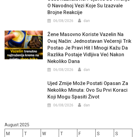
O Navodnoj Vezi Koje Su Izazvale
Brojne Reakcije
06/08/2026
dan
Žene Masovno Koriste Vazelin Na
Ovaj Način: Jednostavan Večernji Trik
Postao Je Pravi Hit I Mnogi Kažu Da
Razlika Postaje Vidljiva Već Nakon
Nekoliko Dana
06/08/2026
dan
Ujed Zmije Može Postati Opasan Za
Nekoliko Minuta: Ovo Su Prvi Koraci
Koji Mogu Spasiti Život
06/08/2026
dan
August 2025
M
T
W
T
F
S
S