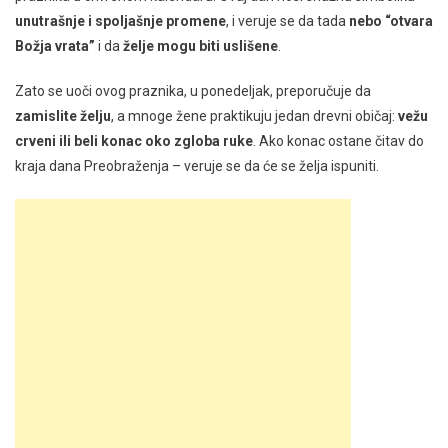
unutrašnje i spoljašnje promene
, i veruje se da tada
nebo “otvara
Božja vrata”
i da
želje mogu biti uslišene
.
Zato se uoči ovog praznika, u ponedeljak, preporučuje da
zamislite želju
, a mnoge žene praktikuju jedan drevni običaj:
vežu
crveni ili beli konac oko zgloba ruke
. Ako konac ostane čitav do
kraja dana Preobraženja – veruje se da će se želja ispuniti.