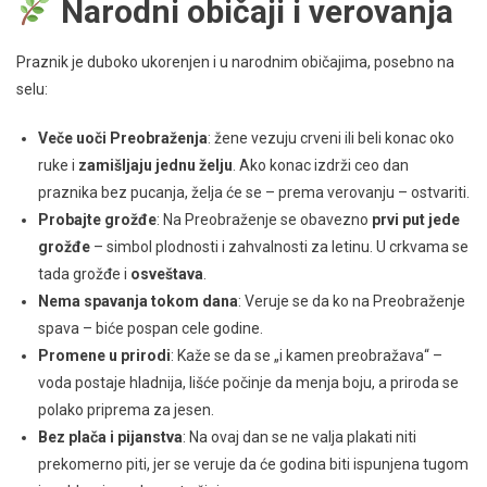
Narodni običaji i verovanja
Praznik je duboko ukorenjen i u narodnim običajima, posebno na
selu:
Veče uoči Preobraženja
: žene vezuju crveni ili beli konac oko
ruke i
zamišljaju jednu želju
. Ako konac izdrži ceo dan
praznika bez pucanja, želja će se – prema verovanju – ostvariti.
Probajte grožđe
: Na Preobraženje se obavezno
prvi put jede
grožđe
– simbol plodnosti i zahvalnosti za letinu. U crkvama se
tada grožđe i
osveštava
.
Nema spavanja tokom dana
: Veruje se da ko na Preobraženje
spava – biće pospan cele godine.
Promene u prirodi
: Kaže se da se „i kamen preobražava“ –
voda postaje hladnija, lišće počinje da menja boju, a priroda se
polako priprema za jesen.
Bez plača i pijanstva
: Na ovaj dan se ne valja plakati niti
prekomerno piti, jer se veruje da će godina biti ispunjena tugom