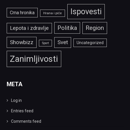
Ispovesti
Crna hronika
Hrana i piće
Politika
Region
Lepota i zdravlje
Showbizz
Svet
Uncategorized
Sport
Zanimljivosti
META
Log in
Entries feed
Comments feed