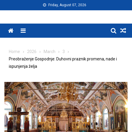
Skip
Friday, August 07, 2026
to
content
Menu
Home
2026
March
3
Preobraženje Gospodnje: Duhovni praznik promena, nade i
ispunjenja želja