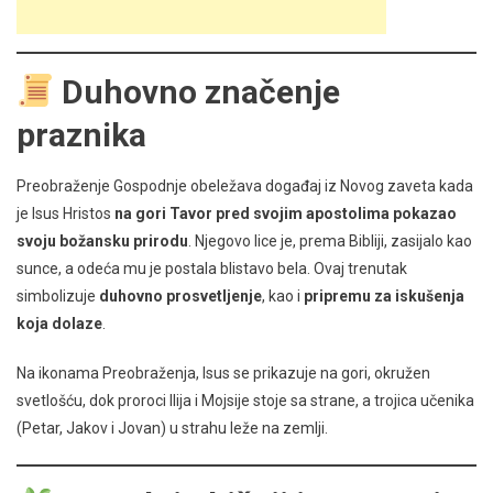
Duhovno značenje
praznika
Preobraženje Gospodnje obeležava događaj iz Novog zaveta kada
je Isus Hristos
na gori Tavor pred svojim apostolima pokazao
svoju božansku prirodu
. Njegovo lice je, prema Bibliji, zasijalo kao
sunce, a odeća mu je postala blistavo bela. Ovaj trenutak
simbolizuje
duhovno prosvetljenje
, kao i
pripremu za iskušenja
koja dolaze
.
Na ikonama Preobraženja, Isus se prikazuje na gori, okružen
svetlošću, dok proroci Ilija i Mojsije stoje sa strane, a trojica učenika
(Petar, Jakov i Jovan) u strahu leže na zemlji.