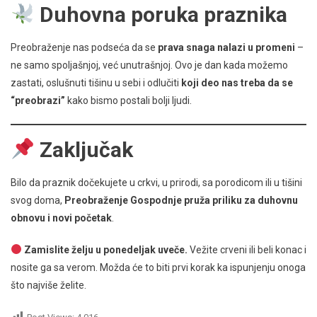
Duhovna poruka praznika
Preobraženje nas podseća da se
prava snaga nalazi u promeni
–
ne samo spoljašnjoj, već unutrašnjoj. Ovo je dan kada možemo
zastati, oslušnuti tišinu u sebi i odlučiti
koji deo nas treba da se
“preobrazi”
kako bismo postali bolji ljudi.
Zaključak
Bilo da praznik dočekujete u crkvi, u prirodi, sa porodicom ili u tišini
svog doma,
Preobraženje Gospodnje pruža priliku za duhovnu
obnovu i novi početak
.
Zamislite želju u ponedeljak uveče.
Vežite crveni ili beli konac i
nosite ga sa verom. Možda će to biti prvi korak ka ispunjenju onoga
što najviše želite.