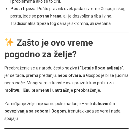
i problemima ako se to čini.
Post i trpeza
: Pošto praznik uvek pada u vreme Gospojinskog
posta, jede se
posna hrana
, ali je dozvoljena riba i vino.
Tradicionalna trpeza tog dana je skromna, ali svečana.
Zašto je ovo vreme
pogodno za želje?
Preobraženje se u narodu često naziva i
“Letnje Bogojavljenje”
,
jer se tada, prema predanju,
nebo otvara
, a Gospod je bliže ljudima
nego inače. Mnogi vernici koriste ovaj praznik kao priliku za
molitvu, ličnu promenu i unutrašnje preobraženje
.
Zamišljanje želje nije samo puko nadanje – već
duhovni čin
povezivanja sa sobom i Bogom
, trenutak kada se vera i nada
spajaju.