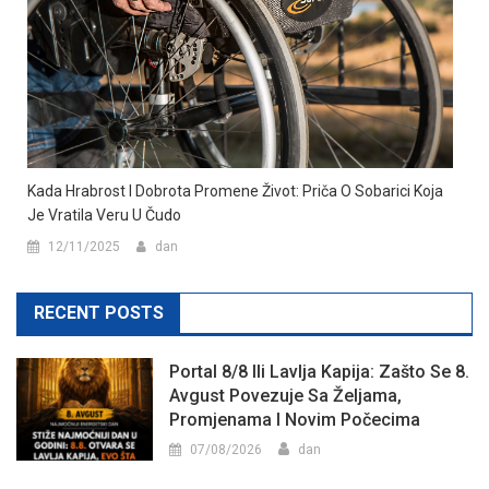
Kada Hrabrost I Dobrota Promene Život: Priča O Sobarici Koja
Je Vratila Veru U Čudo
12/11/2025
dan
RECENT POSTS
Portal 8/8 Ili Lavlja Kapija: Zašto Se 8.
Avgust Povezuje Sa Željama,
Promjenama I Novim Počecima
07/08/2026
dan