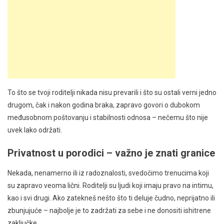
To što se tvoji roditelji nikada nisu prevarili i što su ostali verni jedno
drugom, čak i nakon godina braka, zapravo govori o dubokom
međusobnom poštovanju i stabilnosti odnosa – nečemu što nije
uvek lako održati.
Privatnost u porodici – važno je znati granice
Nekada, nenamerno ili iz radoznalosti, svedočimo trenucima koji
su zapravo veoma lični. Roditelji su ljudi koji imaju pravo na intimu,
kao i svi drugi. Ako zatekneš nešto što ti deluje čudno, neprijatno ili
zbunjujuće – najbolje je to zadržati za sebe i ne donositi ishitrene
zaključke.