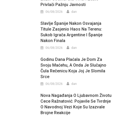
Privlači Pažnju Javnosti
06/08/2026
dan
Slavlje Španije Nakon Osvajanja
Titule Zasjenio Haos Na Terenu:
Sukob Igrača Argentine I Španije
Nakon Finala
06/08/2026
dan
Godinu Dana Plaćala Je Dom Za
Svoju Maćehu, A Onda Je Slučajno
Čula Rečenicu Koja Joj Je Slomila
Srce
06/08/2026
dan
Nova Nagađanja O Ljubavnom Životu
Cece Ražnatović: Pojavile Se Tvrdnje
O Navodnoj Vezi Koje Su Izazvale
Brojne Reakcije