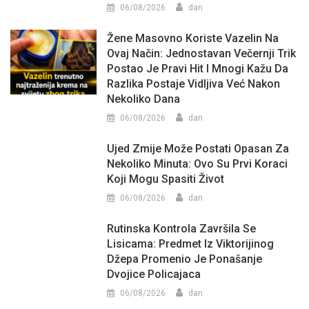
06/08/2026
dan
Žene Masovno Koriste Vazelin Na
Ovaj Način: Jednostavan Večernji Trik
Postao Je Pravi Hit I Mnogi Kažu Da
Razlika Postaje Vidljiva Već Nakon
Nekoliko Dana
06/08/2026
dan
Ujed Zmije Može Postati Opasan Za
Nekoliko Minuta: Ovo Su Prvi Koraci
Koji Mogu Spasiti Život
06/08/2026
dan
Rutinska Kontrola Završila Se
Lisicama: Predmet Iz Viktorijinog
Džepa Promenio Je Ponašanje
Dvojice Policajaca
06/08/2026
dan