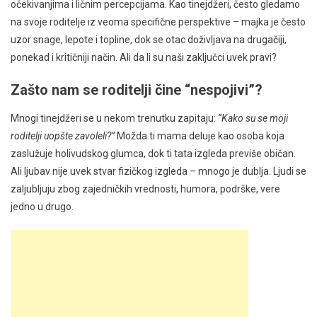
očekivanjima i ličnim percepcijama. Kao tinejdžeri, često gledamo
na svoje roditelje iz veoma specifične perspektive – majka je često
uzor snage, lepote i topline, dok se otac doživljava na drugačiji,
ponekad i kritičniji način. Ali da li su naši zaključci uvek pravi?
Zašto nam se roditelji čine “nespojivi”?
Mnogi tinejdžeri se u nekom trenutku zapitaju:
“Kako su se moji
roditelji uopšte zavoleli?”
Možda ti mama deluje kao osoba koja
zaslužuje holivudskog glumca, dok ti tata izgleda previše običan.
Ali ljubav nije uvek stvar fizičkog izgleda – mnogo je dublja. Ljudi se
zaljubljuju zbog zajedničkih vrednosti, humora, podrške, vere
jedno u drugo.