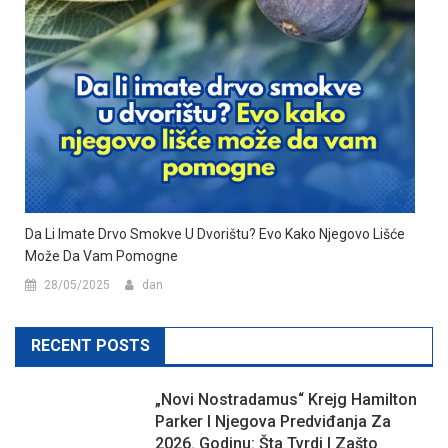
Da Li Imate Drvo Smokve U Dvorištu? Evo Kako Njegovo Lišće
Može Da Vam Pomogne
28/05/2025
dan
RECENT POSTS
„Novi Nostradamus“ Krejg Hamilton
Parker I Njegova Predviđanja Za
2026. Godinu: Šta Tvrdi I Zašto