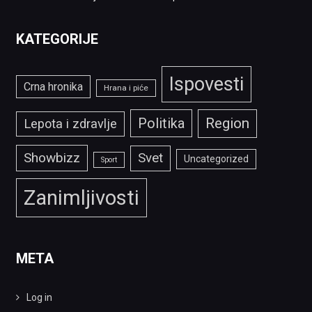
KATEGORIJE
Ispovesti
Crna hronika
Hrana i piće
Politika
Region
Lepota i zdravlje
Showbizz
Svet
Uncategorized
Sport
Zanimljivosti
META
Log in