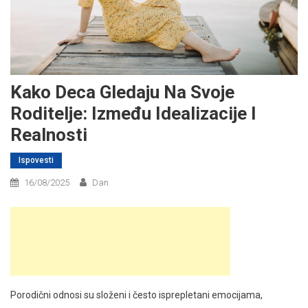
Kako Deca Gledaju Na Svoje
Roditelje: Između Idealizacije I
Realnosti
Ispovesti
16/08/2025
Dan
Porodični odnosi su složeni i često isprepletani emocijama,