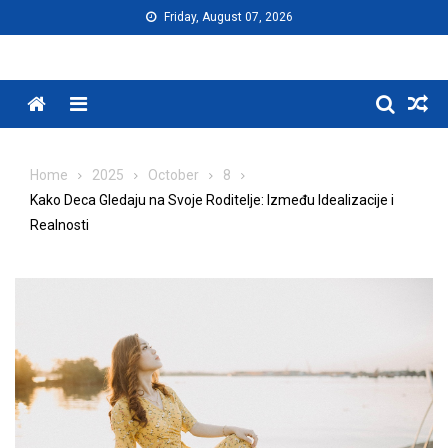
Skip
Friday, August 07, 2026
to
content
Menu
Home
2025
October
8
Kako Deca Gledaju na Svoje Roditelje: Između Idealizacije i
Realnosti