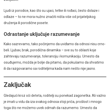
Ljudi iz porodice, kao što su ujaci, tetke ili rođaci, često dolaze i
odlaze – to ne mora nužno značiti ništa više od prijateljskog
druženja ili porodične posete.
Odrastanje uključuje razumevanje
Kako sazrevamo, tako počinjemo da uviđamo da odnosi nisu crno-
beli. Ljubav, brak, porodična dinamika – sve su to oblasti koje
zahtevaju razumevanje, toleranciju i komunikaciju. Umesto da
osuđujemo, možda je bolje da pitamo, da pokušamo da shvatimo
ili da razgovaramo sa roditeljima kada nam nešto nije jasno.
Zaključak
Gledajući kroz oči deteta, roditelji su ponekad zagonetka. Ali važno
je imati u vidu da iza svakog odnosa stoji priča, prošlost i mnogo
toga što ne možemo uvek odmah da razumemo. Umesto da