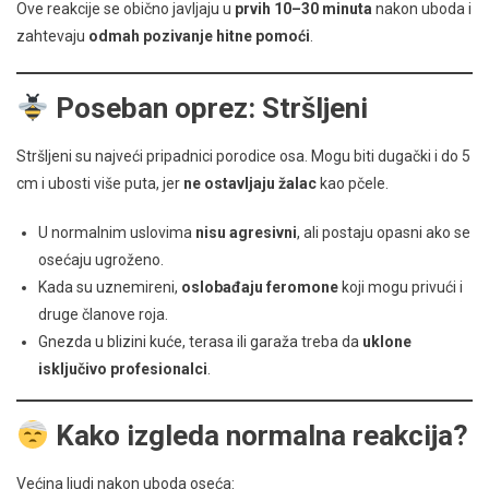
Ove reakcije se obično javljaju u
prvih 10–30 minuta
nakon uboda i
zahtevaju
odmah pozivanje hitne pomoći
.
Poseban oprez: Stršljeni
Stršljeni su najveći pripadnici porodice osa. Mogu biti dugački i do 5
cm i ubosti više puta, jer
ne ostavljaju žalac
kao pčele.
U normalnim uslovima
nisu agresivni
, ali postaju opasni ako se
osećaju ugroženo.
Kada su uznemireni,
oslobađaju feromone
koji mogu privući i
druge članove roja.
Gnezda u blizini kuće, terasa ili garaža treba da
uklone
isključivo profesionalci
.
Kako izgleda normalna reakcija?
Većina ljudi nakon uboda oseća: