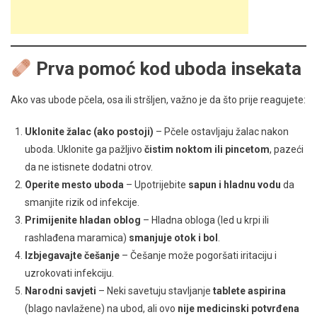
Prva pomoć kod uboda insekata
Ako vas ubode pčela, osa ili stršljen, važno je da što prije reagujete:
Uklonite žalac (ako postoji)
– Pčele ostavljaju žalac nakon
uboda. Uklonite ga pažljivo
čistim noktom ili pincetom
, pazeći
da ne istisnete dodatni otrov.
Operite mesto uboda
– Upotrijebite
sapun i hladnu vodu
da
smanjite rizik od infekcije.
Primijenite hladan oblog
– Hladna obloga (led u krpi ili
rashlađena maramica)
smanjuje otok i bol
.
Izbjegavajte češanje
– Češanje može pogoršati iritaciju i
uzrokovati infekciju.
Narodni savjeti
– Neki savetuju stavljanje
tablete aspirina
(blago navlažene) na ubod, ali ovo
nije medicinski potvrđena