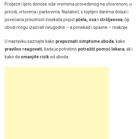
Proljeće i ljeto donose više vremena provedenog na otvorenom, u
prirodi, vrtovima i parkovima. Nažalost, s toplijim danima dolazi i
povećana prisutnost insekata poput
pčela, osa i stršljenova
, čiji
ubodi mogu izazvati neugodne – a ponekad i opasne – reakcije.
U nastavku saznajte kako
prepoznati simptome uboda
, kako
pravilno reagovati
, kada je potrebno
potražiti pomoć lekara
, ali i
kako da
smanjite rizik
od uboda.