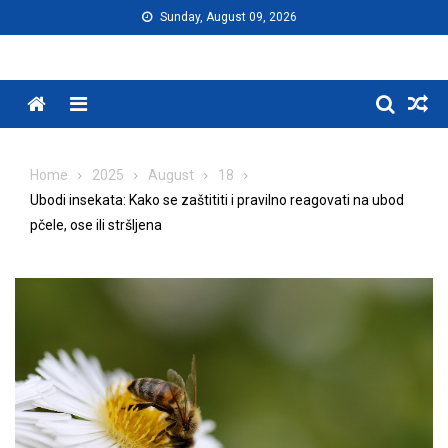
Skip
Sunday, August 09, 2026
to
content
Menu
Home
2025
August
18
Ubodi insekata: Kako se zaštititi i pravilno reagovati na ubod
pčele, ose ili stršljena