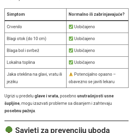
Simptom
Normalno ili zabrinjavajuće?
Crvenilo
Uobičajeno
Blagi otok (do 10 cm)
Uobičajeno
Blaga bol i svrbež
Uobičajeno
Lokalna toplina
Uobičajeno
Jaka oteklina na glavi, vratu ili
Potencijalno opasno –
jeziku
obavezno se javiti lekaru
Ugrizi u predelu
glave i vrata
, posebno
unutrašnjosti usne
šupljine
, mogu izazvati probleme sa disanjem i zahtevaju
posebnu pažnju
.
Savjeti za prevenciju uboda