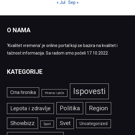
« Jul
Sep »
O NAMA
‘Kvalitet vremena’ je online portal koji se bazira na kvalitet i
tačnost informacija. Sa radom smo počeli 17.10.2022.
KATEGORIJE
Ispovesti
Crna hronika
Hrana i piće
Politika
Region
Lepota i zdravlje
Showbizz
Svet
Uncategorized
Sport