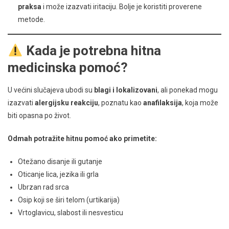
praksa
i može izazvati iritaciju. Bolje je koristiti proverene
metode.
Kada je potrebna hitna
medicinska pomoć?
U većini slučajeva ubodi su
blagi i lokalizovani
, ali ponekad mogu
izazvati
alergijsku reakciju
, poznatu kao
anafilaksija
, koja može
biti opasna po život.
Odmah potražite hitnu pomoć ako primetite:
Otežano disanje ili gutanje
Oticanje lica, jezika ili grla
Ubrzan rad srca
Osip koji se širi telom (urtikarija)
Vrtoglavicu, slabost ili nesvesticu