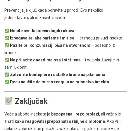
Prevencija je ključ kada boravite u prirodi. Evo nekoliko
jednostavnih, ali efikasnih saveta:
Nosite svetlu odeću dugih rukava
Izbegavajte jake parfeme i mirise
– jer mogu privući insekte
Pazite pri konzumaciji pića na otvorenom
– posebno iz
limenki
Ne prilazite gnezdima osa i stršljena
– i ne pokušavajte ih
sami ukloniti
Zatvorite kontejnere i ostatke hrane na piknicima
Decu naučite da mirno reaguju na prisustvo insekta
Zaključak
Većina uboda insekata je
bezopasna i brzo prolazi
, ali važno je
znati
kako reagovati i prepoznati ozbiljne simptome
. Ako vi ili
neko iz vaše okoline pokaže znake jake alergijske reakcije – ne