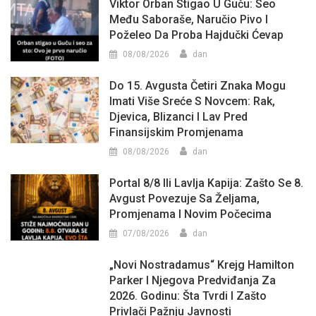
Viktor Orban Stigao U Guču: Seo
Među Saboraše, Naručio Pivo I
Poželeo Da Proba Hajdučki Ćevap
08/08/2026
dan
Do 15. Avgusta Četiri Znaka Mogu
Imati Više Sreće S Novcem: Rak,
Djevica, Blizanci I Lav Pred
Finansijskim Promjenama
08/08/2026
dan
Portal 8/8 Ili Lavlja Kapija: Zašto Se 8.
Avgust Povezuje Sa Željama,
Promjenama I Novim Počecima
07/08/2026
dan
„Novi Nostradamus“ Krejg Hamilton
Parker I Njegova Predviđanja Za
2026. Godinu: Šta Tvrdi I Zašto
Privlači Pažnju Javnosti