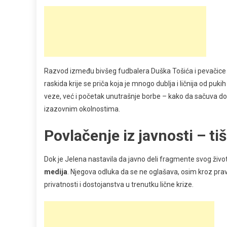
Razvod između bivšeg fudbalera Duška Tošića i pevačice Je
raskida krije se priča koja je mnogo dublja i ličnija od puk
veze, već i početak unutrašnje borbe – kako da sačuva do
izazovnim okolnostima.
Povlačenje iz javnosti – ti
Dok je Jelena nastavila da javno deli fragmente svog život
medija
. Njegova odluka da se ne oglašava, osim kroz pr
privatnosti i dostojanstva u trenutku lične krize.