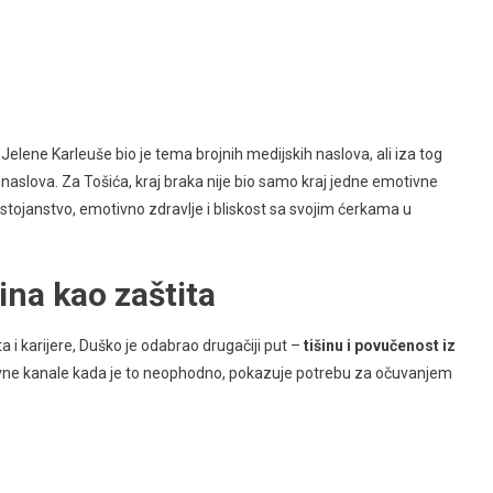
lene Karleuše bio je tema brojnih medijskih naslova, ali iza tog
ih naslova. Za Tošića, kraj braka nije bio samo kraj jedne emotivne
stojanstvo, emotivno zdravlje i bliskost sa svojim ćerkama u
šina kao zaštita
a i karijere, Duško je odabrao drugačiji put –
tišinu i povučenost iz
avne kanale kada je to neophodno, pokazuje potrebu za očuvanjem