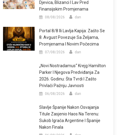
Djevica, Blizanci I Lav Pred
Finansijskim Promjenama
08/08/2026
dan
Portal 8/8 Ili Lavlja Kapija: Zašto Se
8. Avgust Povezuje Sa Željama,
Promjenama I Novim Počecima
07/08/2026
dan
„Novi Nostradamus“ Krejg Hamilton
Parker I Njegova Predviđanja Za
2026. Godinu: Šta Tvrdi I Zašto
Privlači Pažnju Javnosti
06/08/2026
dan
Slavlje Španije Nakon Osvajanja
Titule Zasjenio Haos Na Terenu:
Sukob Igrača Argentine I Španije
Nakon Finala