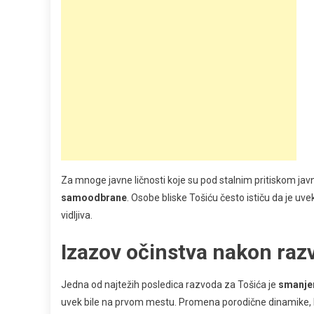
Za mnoge javne ličnosti koje su pod stalnim pritiskom javn
samoodbrane
. Osobe bliske Tošiću često ističu da je uv
vidljiva.
Izazov očinstva nakon raz
Jedna od najtežih posledica razvoda za Tošića je
smanje
uvek bile na prvom mestu. Promena porodične dinamike, kao