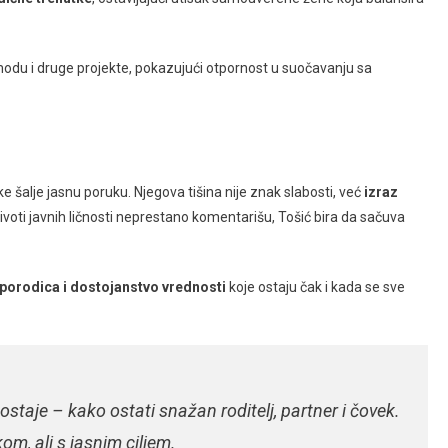
odu i druge projekte, pokazujući otpornost u suočavanju sa
e šalje jasnu poruku. Njegova tišina nije znak slabosti, već
izraz
ivoti javnih ličnosti neprestano komentarišu, Tošić bira da sačuva
 porodica i dostojanstvo vrednosti
koje ostaju čak i kada se sve
ostaje – kako ostati snažan roditelj, partner i čovek.
om, ali s jasnim ciljem.