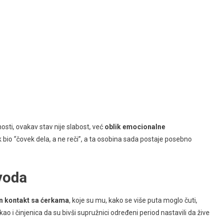
osti, ovakav stav nije slabost, već
oblik emocionalne
ek bio “čovek dela, a ne reči”, a ta osobina sada postaje posebno
voda
n kontakt sa ćerkama
, koje su mu, kako se više puta moglo čuti,
 i činjenica da su bivši supružnici određeni period nastavili da žive