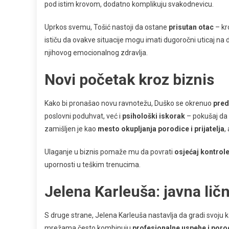
pod istim krovom, dodatno komplikuju svakodnevicu.
Uprkos svemu, Tošić nastoji da ostane
prisutan otac
– kr
ističu da ovakve situacije mogu imati dugoročni uticaj na de
njihovog emocionalnog zdravlja.
Novi početak kroz biznis
Kako bi pronašao novu ravnotežu, Duško se okrenuo
pred
poslovni poduhvat, već i
psihološki iskorak
– pokušaj da 
zamišljen je kao
mesto okupljanja porodice i prijatelja
,
Ulaganje u biznis pomaže mu da povrati
osjećaj kontrol
upornosti u teškim trenucima.
Jelena Karleuša: javna lič
S druge strane, Jelena Karleuša nastavlja da gradi svoju k
mrežama često kombinuju
profesionalne uspehe i poro