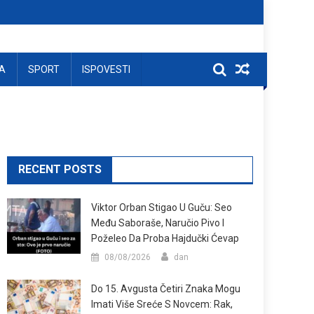
A
SPORT
ISPOVESTI
RECENT POSTS
Viktor Orban Stigao U Guču: Seo
Među Saboraše, Naručio Pivo I
Poželeo Da Proba Hajdučki Ćevap
08/08/2026
dan
Do 15. Avgusta Četiri Znaka Mogu
Imati Više Sreće S Novcem: Rak,