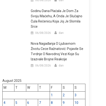
06/08/2026
dan
Godinu Dana Plaćala Je Dom Za
Svoju Maćehu, A Onda Je Slučajno
Čula Rečenicu Koja Joj Je Slomila
Srce
06/08/2026
dan
Nova Nagađanja O Ljubavnom
Životu Cece Ražnatović: Pojavile Se
Tvrdnje O Navodnoj Vezi Koje Su
Izazvale Brojne Reakcije
06/08/2026
dan
August 2025
M
T
W
T
F
S
S
1
2
3
4
5
6
7
8
9
10