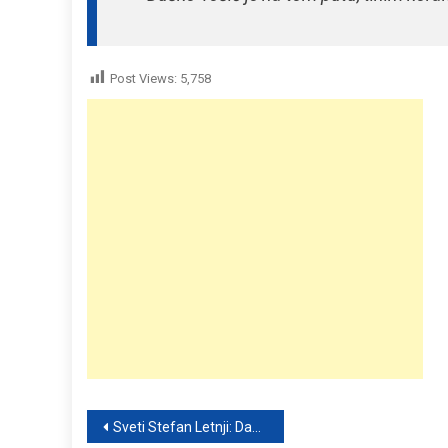
Post Views:
5,758
Post
Sveti Stefan Letnji: Dan kada vernici mole za blag vetar i zaštitu od nepogoda