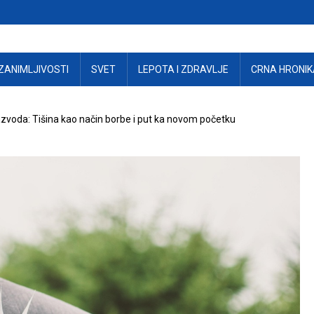
ZANIMLJIVOSTI
SVET
LEPOTA I ZDRAVLJE
CRNA HRONIK
zvoda: Tišina kao način borbe i put ka novom početku