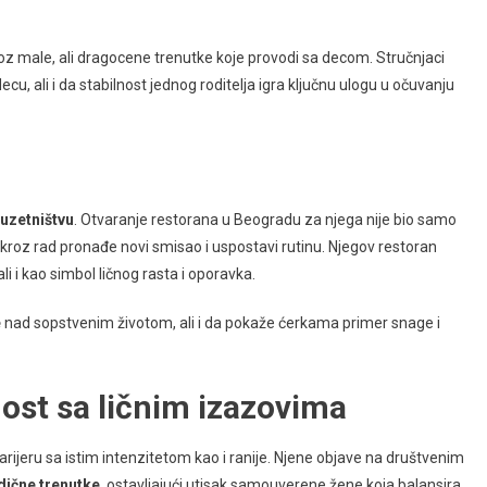
oz male, ali dragocene trenutke koje provodi sa decom. Stručnjaci
cu, ali i da stabilnost jednog roditelja igra ključnu ulogu u očuvanju
uzetništvu
. Otvaranje restorana u Beogradu za njega nije bio samo
kroz rad pronađe novi smisao i uspostavi rutinu. Njegov restoran
 ali i kao simbol ličnog rasta i oporavka.
e
nad sopstvenim životom, ali i da pokaže ćerkama primer snage i
nost sa ličnim izazovima
arijeru sa istim intenzitetom kao i ranije. Njene objave na društvenim
dične trenutke
, ostavljajući utisak samouverene žene koja balansira