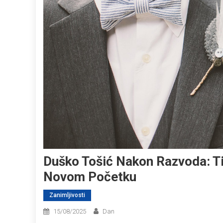
Duško Tošić Nakon Razvoda: Ti
Novom Početku
Zanimljivosti
15/08/2025
Dan