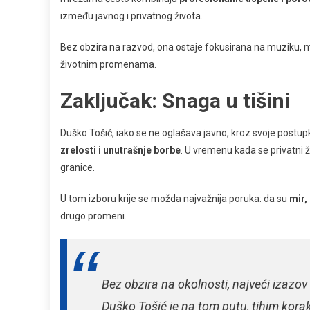
između javnog i privatnog života.
Bez obzira na razvod, ona ostaje fokusirana na muziku, m
životnim promenama.
Zaključak: Snaga u tišini
Duško Tošić, iako se ne oglašava javno, kroz svoje postupk
zrelosti i unutrašnje borbe
. U vremenu kada se privatni ž
granice.
U tom izboru krije se možda najvažnija poruka: da su
mir,
drugo promeni.
Bez obzira na okolnosti, najveći izazov 
Duško Tošić je na tom putu, tihim korak