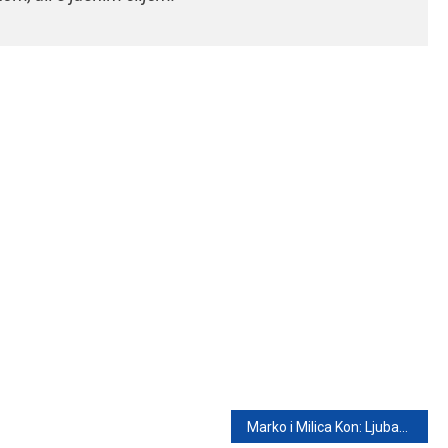
Marko i Milica Kon: Ljubav, izazovi i snaga partnerstva iza reflektora