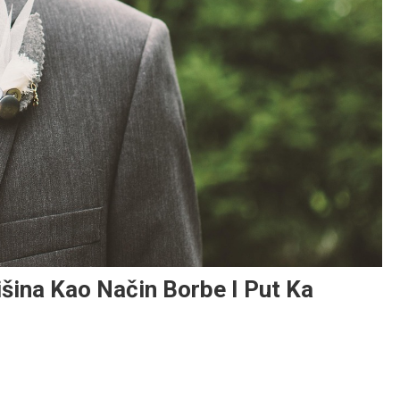
šina Kao Način Borbe I Put Ka