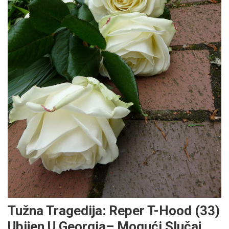
Tužna Tragedija: Reper T-Hood (33)
Ubijen U Georgia– Mogući Slučaj