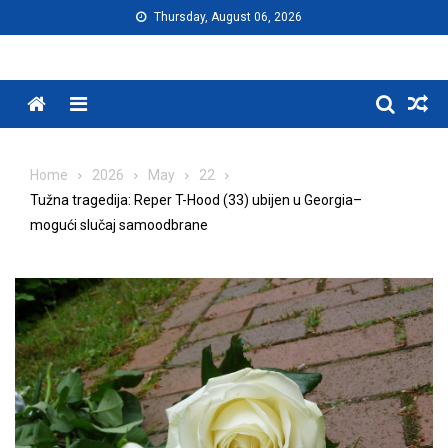
Skip
Thursday, August 06, 2026
to
content
Menu
Home
2026
May
22
Tužna tragedija: Reper T-Hood (33) ubijen u Georgia–
mogući slučaj samoodbrane