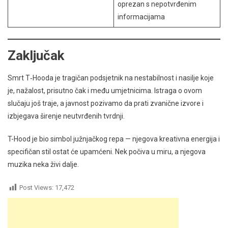
oprezan s nepotvrđenim
informacijama
Zaključak
Smrt T‑Hooda je tragičan podsjetnik na nestabilnost i nasilje koje
je, nažalost, prisutno čak i među umjetnicima. Istraga o ovom
slučaju još traje, a javnost pozivamo da prati zvanične izvore i
izbjegava širenje neutvrđenih tvrdnji.
T-Hood je bio simbol južnjačkog repa — njegova kreativna energija i
specifičan stil ostat će upamćeni. Nek počiva u miru, a njegova
muzika neka živi dalje.
Post Views:
17,472