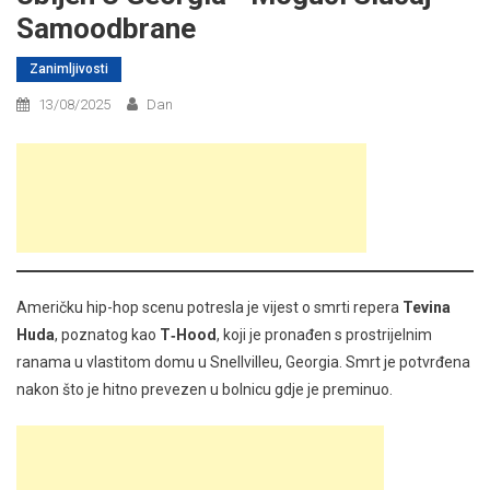
Samoodbrane
Zanimljivosti
13/08/2025
Dan
Američku hip-hop scenu potresla je vijest o smrti repera
Tevina
Huda
, poznatog kao
T‑Hood
, koji je pronađen s prostrijelnim
ranama u vlastitom domu u Snellvilleu, Georgia. Smrt je potvrđena
nakon što je hitno prevezen u bolnicu gdje je preminuo.