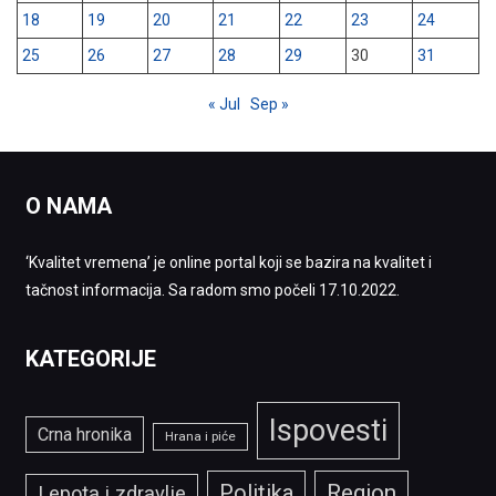
18
19
20
21
22
23
24
25
26
27
28
29
30
31
« Jul
Sep »
O NAMA
‘Kvalitet vremena’ je online portal koji se bazira na kvalitet i
tačnost informacija. Sa radom smo počeli 17.10.2022.
KATEGORIJE
Ispovesti
Crna hronika
Hrana i piće
Politika
Region
Lepota i zdravlje