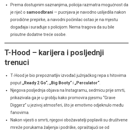
Prema dostupnim saznanjima, policija razmatra mogućnost da
je riječ o
samoodbrani
— pucnjava je navodno uslijedila nakon
porodične prepirke, a navodni počinilac ostao je na mjestu
događaja i surađuje s policijom. Nema tragova da su bile
prisutne dodatne treće osobe.
T-Hood – karijera i posljednji
trenuci
T‑Hood je bio prepoznatljiv izvođač južnjačkog repa s hitovima
poput
„Ready 2 Go“
,
„Big Booty“
i
„Perculator“
.
Njegova posljednja objava na Instagramu, sedmicu prije smrti,
prikazivala ga je u groblju kako promovira pjesmu “Grave
Diggerz” u jezivoj atmosferi, što je emotivno odjeknulo među
fanovima.
Nakon vijesti o smrti, njegovi obožavatelji poplavili su društvene
mreže porukama žaljenja i podrške, opraštajući se od