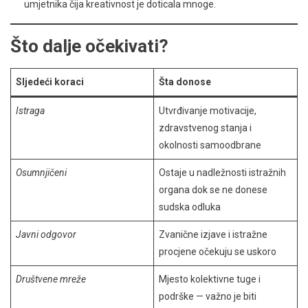
umjetnika čija kreativnost je doticala mnoge.
Što dalje očekivati?
Sljedeći koraci
Šta donose
Istraga
Utvrđivanje motivacije,
zdravstvenog stanja i
okolnosti samoodbrane
Osumnjičeni
Ostaje u nadležnosti istražnih
organa dok se ne donese
sudska odluka
Javni odgovor
Zvanične izjave i istražne
procjene očekuju se uskoro
Društvene mreže
Mjesto kolektivne tuge i
podrške — važno je biti