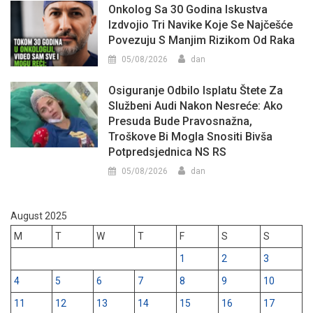
Onkolog Sa 30 Godina Iskustva
Izdvojio Tri Navike Koje Se Najčešće
Povezuju S Manjim Rizikom Od Raka
05/08/2026
dan
Osiguranje Odbilo Isplatu Štete Za
Službeni Audi Nakon Nesreće: Ako
Presuda Bude Pravosnažna,
Troškove Bi Mogla Snositi Bivša
Potpredsjednica NS RS
05/08/2026
dan
August 2025
M
T
W
T
F
S
S
1
2
3
4
5
6
7
8
9
10
11
12
13
14
15
16
17