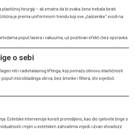
plastičnoj hirurgiji – ali smatra da bi svaka žena trebala birati
. Kritična je prema uniformnom trendu koji sve „čašćenike“ svodi na
metodama poput lasera i vakuuma, uz pozitivan efekt i bez oporavka
ige o sebi
gen niti i radiotalasnog liftinga, koji pomažu obnovu elastičnosti
 poput microbladinga obrva, bez šminke i filtera, što svjedoči
 Estetske intervencije koristi promišljeno, kao dio cjelovite brige o
ividualnosti i mjeri u estetskim zahvatima vrijedi i izvan showbizz