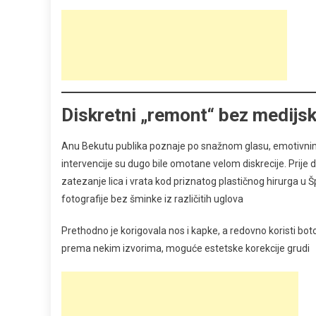
Diskretni „remont“ bez medij
Anu Bekutu publika poznaje po snažnom glasu, emotivni
intervencije su dugo bile omotane velom diskrecije. Prije 
zatezanje lica i vrata kod priznatog plastičnog hirurga u Š
fotografije bez šminke iz različitih uglova
Prethodno je korigovala nos i kapke, a redovno koristi bot
prema nekim izvorima, moguće estetske korekcije grudi