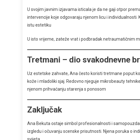
U svojim javnim izjavama isticala je da ne gaji otpor prema 
intervencije koje odgovaraju njenom licu i individualnosti
istu estetiku
U isto vrijeme, zateže vrat i podbradak netraumatičnim 
Tretmani – dio svakodnevne br
Uz estetske zahvate, Ana često koristi tretmane poput kola
kože i mladoliki sjaj. Redovno njeguje mikrobeauty tehnike
njenom prihvaćanju starenja s ponosom
Zaključak
Ana Bekuta ostaje simbol profesionalnosti i samopouzdanja.
izgledu i očuvanju scenske prisutnosti. Njena poruka o ind
svijeta.