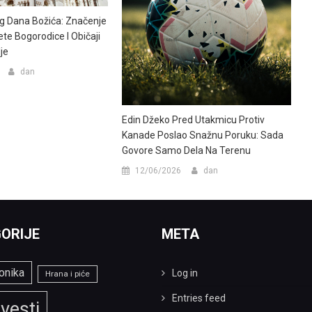
g Dana Božića: Značenje
te Bogorodice I Običaji
lje
dan
Edin Džeko Pred Utakmicu Protiv
Kanade Poslao Snažnu Poruku: Sada
Govore Samo Dela Na Terenu
12/06/2026
dan
ORIJE
META
onika
Log in
Hrana i piće
Entries feed
vesti