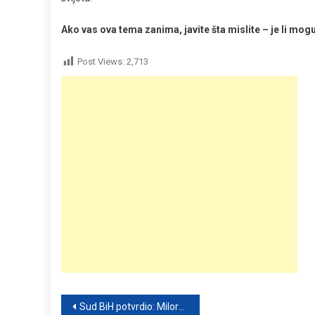
Ako vas ova tema zanima, javite šta mislite – je li mogu
Post Views:
2,713
Post
Sud BiH potvrdio: Milorad Dodik otkupio jednogodišnju zatvorsku kaznu – koliko je uplatio i šta to znači