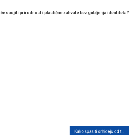
će spojiti prirodnost i plastične zahvate bez gubljenja identiteta?
Kako spasiti orhideju od truleži: Prirodni tretman koji podstiče rast novih korijena