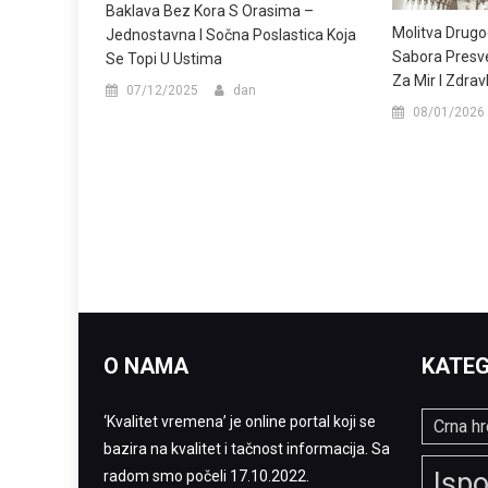
Baklava Bez Kora S Orasima –
Molitva Drugo
Jednostavna I Sočna Poslastica Koja
Sabora Presve
Se Topi U Ustima
Za Mir I Zdrav
07/12/2025
dan
08/01/2026
O NAMA
KATEG
‘Kvalitet vremena’ je online portal koji se
Crna hr
bazira na kvalitet i tačnost informacija. Sa
Ispo
radom smo počeli 17.10.2022.