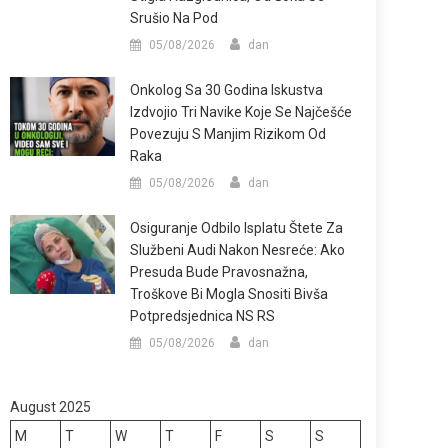
Srušio Na Pod
05/08/2026
dan
Onkolog Sa 30 Godina Iskustva
Izdvojio Tri Navike Koje Se Najčešće
Povezuju S Manjim Rizikom Od
Raka
05/08/2026
dan
Osiguranje Odbilo Isplatu Štete Za
Službeni Audi Nakon Nesreće: Ako
Presuda Bude Pravosnažna,
Troškove Bi Mogla Snositi Bivša
Potpredsjednica NS RS
05/08/2026
dan
August 2025
M
T
W
T
F
S
S