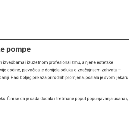
ske pompe
m izvedbama i izuzetnom profesionalizmu, a njene estetske
dvije godine, pjevačica je donijela odluku o značajnijem zahvatu –
paniji. Radi boljeg prikaza prirodnih promjena, poslala je svom ljekaru
oks. Čini se da je sada dodala i tretmane poput popunjavanja usana i,