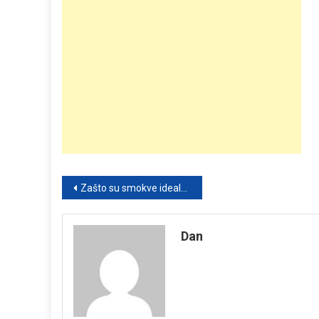
Post
Zašto su smokve idealne za žene iznad 40: 10 zdravstvenih razloga i kako ih konzumirati kao prirodni lijek
navigation
Dan