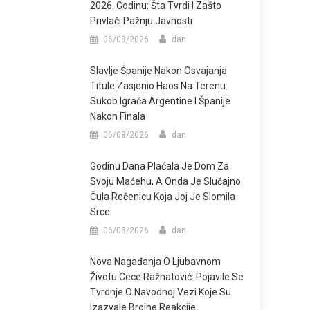
2026. Godinu: Šta Tvrdi I Zašto
Privlači Pažnju Javnosti
06/08/2026
dan
Slavlje Španije Nakon Osvajanja
Titule Zasjenio Haos Na Terenu:
Sukob Igrača Argentine I Španije
Nakon Finala
06/08/2026
dan
Godinu Dana Plaćala Je Dom Za
Svoju Maćehu, A Onda Je Slučajno
Čula Rečenicu Koja Joj Je Slomila
Srce
06/08/2026
dan
Nova Nagađanja O Ljubavnom
Životu Cece Ražnatović: Pojavile Se
Tvrdnje O Navodnoj Vezi Koje Su
Izazvale Brojne Reakcije