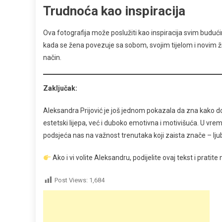
Trudnoća kao inspiracija
Ova fotografija može poslužiti kao inspiracija svim budu
kada se žena povezuje sa sobom, svojim tijelom i novim ž
način.
Zaključak:
Aleksandra Prijović je još jednom pokazala da zna kako do
estetski lijepa, već i duboko emotivna i motivišuća. U vre
podsjeća nas na važnost trenutaka koji zaista znače – ljub
Ako i vi volite Aleksandru, podijelite ovaj tekst i pratite
Post Views:
1,684