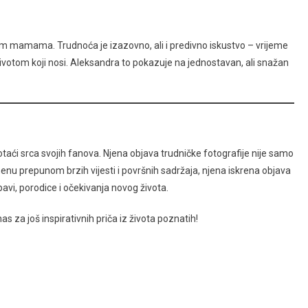
ćim mamama. Trudnoća je izazovno, ali i predivno iskustvo – vrijeme
ivotom koji nosi. Aleksandra to pokazuje na jednostavan, ali snažan
taći srca svojih fanova. Njena objava trudničke fotografije nije samo
menu prepunom brzih vijesti i površnih sadržaja, njena iskrena objava
avi, porodice i očekivanja novog života.
 nas za još inspirativnih priča iz života poznatih!