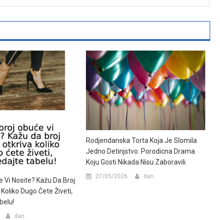
Rodjendanska Torta Koja Je Slomila
Jedno Detinjstvo: Porodicna Drama
Koju Gosti Nikada Nisu Zaboravili
27/05/2026
dan
e Vi Nosite? Kažu Da Broj
 Koliko Dugo Ćete Živeti,
belu!
dan