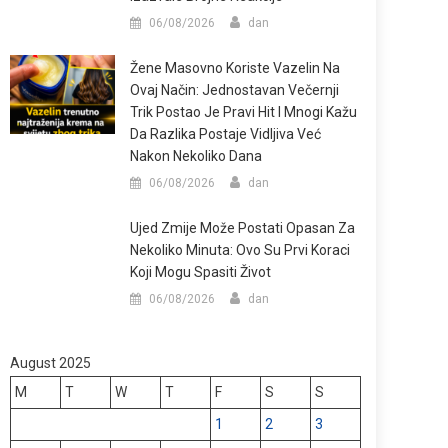
06/08/2026
dan
Žene Masovno Koriste Vazelin Na
Ovaj Način: Jednostavan Večernji
Trik Postao Je Pravi Hit I Mnogi Kažu
Da Razlika Postaje Vidljiva Već
Nakon Nekoliko Dana
06/08/2026
dan
Ujed Zmije Može Postati Opasan Za
Nekoliko Minuta: Ovo Su Prvi Koraci
Koji Mogu Spasiti Život
06/08/2026
dan
August 2025
M
T
W
T
F
S
S
1
2
3