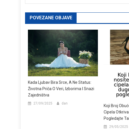
POVEZANE OBJAVE
Kada Ljubav Bira Srce, A Ne Status:
Životna Priča O Veri, Izborima I Snazi
Zajedništva
27/09/2025
dan
Koji Broj Obuć
Cipela Otkriva
Pogledajte Ta
29/05/2025