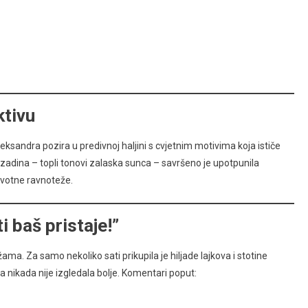
ktivu
eksandra pozira u predivnoj haljini s cvjetnim motivima koja ističe
zadina – topli tonovi zalaska sunca – savršeno je upotpunila
životne ravnoteže.
i baš pristaje!”
ma. Za samo nekoliko sati prikupila je hiljade lajkova i stotine
a nikada nije izgledala bolje. Komentari poput: