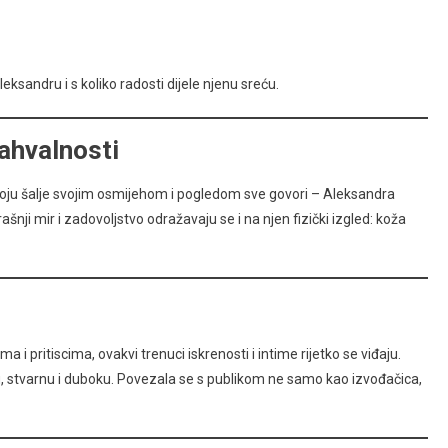
sandru i s koliko radosti dijele njenu sreću.
zahvalnosti
 koju šalje svojim osmijehom i pogledom sve govori – Aleksandra
nji mir i zadovoljstvo odražavaju se i na njen fizički izgled: koža
 i pritiscima, ovakvi trenuci iskrenosti i intime rijetko se viđaju.
iju, stvarnu i duboku. Povezala se s publikom ne samo kao izvođačica,