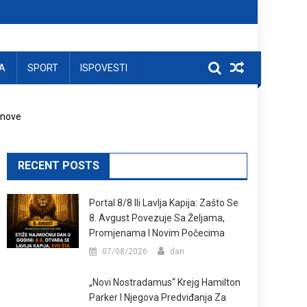
A
SPORT
ISPOVESTI
anove
RECENT POSTS
Portal 8/8 Ili Lavlja Kapija: Zašto Se
8. Avgust Povezuje Sa Željama,
Promjenama I Novim Počecima
07/08/2026
dan
„Novi Nostradamus“ Krejg Hamilton
Parker I Njegova Predviđanja Za