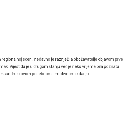
na regionalnoj sceni, nedavno je raznježila obožavatelje objavom prve
omak. Vijest da je u drugom stanju već je neko vrijeme bila poznata
de Aleksandru u ovom posebnom, emotivnom izdanju.