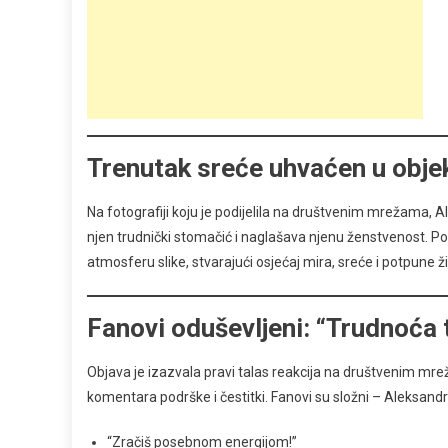
Trenutak sreće uhvaćen u obje
Na fotografiji koju je podijelila na društvenim mrežama, Al
njen trudnički stomačić i naglašava njenu ženstvenost. Po
atmosferu slike, stvarajući osjećaj mira, sreće i potpune 
Fanovi oduševljeni: “Trudnoća t
Objava je izazvala pravi talas reakcija na društvenim mreža
komentara podrške i čestitki. Fanovi su složni – Aleksandr
“Zračiš posebnom energijom!”