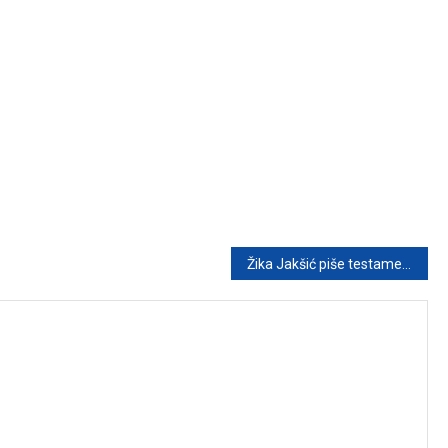
Žika Jakšić piše testament: Kako planira podijeliti imovinu i sačuvati poslovično porodično jedinstvo