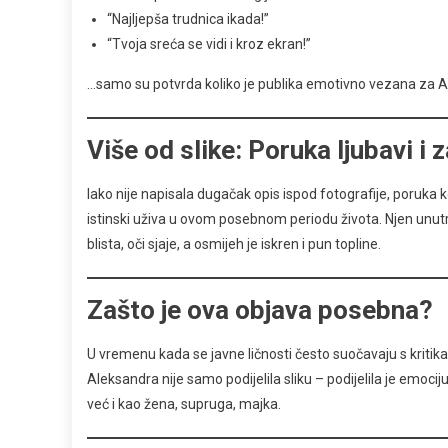
“Najljepša trudnica ikada!”
“Tvoja sreća se vidi i kroz ekran!”
…samo su potvrda koliko je publika emotivno vezana za Alek
Više od slike: Poruka ljubavi i 
Iako nije napisala dugačak opis ispod fotografije, poruka
istinski uživa u ovom posebnom periodu života. Njen unutraš
blista, oči sjaje, a osmijeh je iskren i pun topline.
Zašto je ova objava posebna?
U vremenu kada se javne ličnosti često suočavaju s kritikama
Aleksandra nije samo podijelila sliku – podijelila je emoc
već i kao žena, supruga, majka.