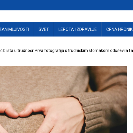
ZANIMLJIVOSTI
SVET
LEPOTA I ZDRAVLJE
CRNA HRONIK
ić blista u trudnoći: Prva fotografija s trudničkim stomakom oduševila f