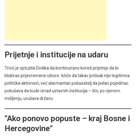
Prijetnje i institucije na udaru
Trivić je optužila Dodika da kontinuirano koristi prijetnje da bi
blokirao prijevremene izbore. Ističe da takav pritisak nije legitimna
politička aktivnost, već alarmantan pokazatelj da jedan pojedinac
pokušava da bude iznad ustavnih institucija – što, po njenom
mišljenju, urušava državu
“Ako ponovo popuste – kraj Bosne i
Hercegovine”