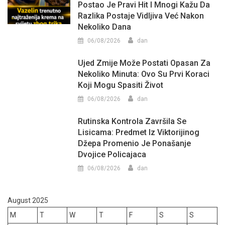
Postao Je Pravi Hit I Mnogi Kažu Da
Razlika Postaje Vidljiva Već Nakon
Nekoliko Dana
06/08/2026
dan
Ujed Zmije Može Postati Opasan Za
Nekoliko Minuta: Ovo Su Prvi Koraci
Koji Mogu Spasiti Život
06/08/2026
dan
Rutinska Kontrola Završila Se
Lisicama: Predmet Iz Viktorijinog
Džepa Promenio Je Ponašanje
Dvojice Policajaca
06/08/2026
dan
August 2025
M
T
W
T
F
S
S