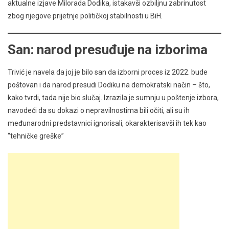
aktualne izjave Milorada Dodika, istakavši ozbiljnu zabrinutost
zbog njegove prijetnje političkoj stabilnosti u BiH.
San: narod presuđuje na izborima
Trivić je navela da joj je bilo san da izborni proces iz 2022. bude
poštovan i da narod presudi Dodiku na demokratski način – što,
kako tvrdi, tada nije bio slučaj. Izrazila je sumnju u poštenje izbora,
navodeći da su dokazi o nepravilnostima bili očiti, ali su ih
međunarodni predstavnici ignorisali, okarakterisavši ih tek kao
“tehničke greške”