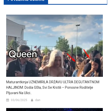
Maturantkinja UZNEMIRILA DRŽAVU ULTRA DEGUTANTNOM
HALJINOM: Došla G0Ia, Svi Se Krstili – Ponosne Roditelje
PIjuvani Na UIici..
03/06/2025
dan