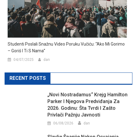
Studenti Poslali Snažnu Video Poruku Vučiću: “Ako Mi Gorimo
– Goriš I Ti S Nama”
04/07/2025
dan
RECENT POSTS
„Novi Nostradamus“ Krejg Hamilton
Parker I Njegova Predviđanja Za
2026. Godinu: Šta Tvrdi I Zašto
Privlači Pažnju Javnosti
06/08/2026
dan
Slavlje Španije Nakon Osvajanja