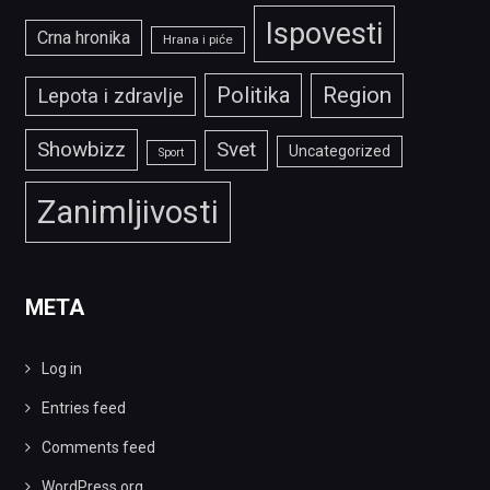
Ispovesti
Crna hronika
Hrana i piće
Politika
Region
Lepota i zdravlje
Showbizz
Svet
Uncategorized
Sport
Zanimljivosti
META
Log in
Entries feed
Comments feed
WordPress.org