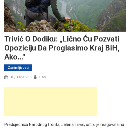
Trivić O Dodiku: „Lično Ću Pozvati
Opoziciju Da Proglasimo Kraj BiH,
Ako…“
Zanimljivosti
10/08/2025
Dan
Predsjednica Narodnog fronta, Jelena Trivić, oštro je reagovala na