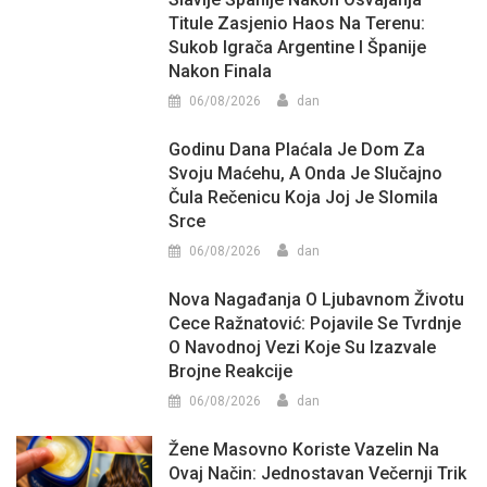
Titule Zasjenio Haos Na Terenu:
Sukob Igrača Argentine I Španije
Nakon Finala
06/08/2026
dan
Godinu Dana Plaćala Je Dom Za
Svoju Maćehu, A Onda Je Slučajno
Čula Rečenicu Koja Joj Je Slomila
Srce
06/08/2026
dan
Nova Nagađanja O Ljubavnom Životu
Cece Ražnatović: Pojavile Se Tvrdnje
O Navodnoj Vezi Koje Su Izazvale
Brojne Reakcije
06/08/2026
dan
Žene Masovno Koriste Vazelin Na
Ovaj Način: Jednostavan Večernji Trik