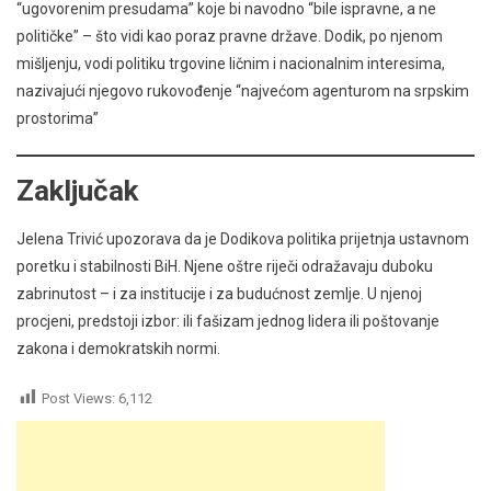
“ugovorenim presudama” koje bi navodno “bile ispravne, a ne
političke” – što vidi kao poraz pravne države. Dodik, po njenom
mišljenju, vodi politiku trgovine ličnim i nacionalnim interesima,
nazivajući njegovo rukovođenje “najvećom agenturom na srpskim
prostorima”
Zaključak
Jelena Trivić upozorava da je Dodikova politika prijetnja ustavnom
poretku i stabilnosti BiH. Njene oštre riječi odražavaju duboku
zabrinutost – i za institucije i za budućnost zemlje. U njenoj
procjeni, predstoji izbor: ili fašizam jednog lidera ili poštovanje
zakona i demokratskih normi.
Post Views:
6,112