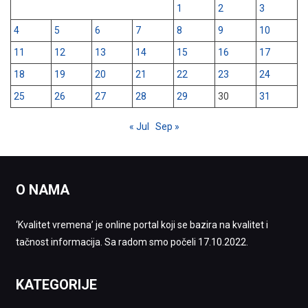
1
2
3
4
5
6
7
8
9
10
11
12
13
14
15
16
17
18
19
20
21
22
23
24
25
26
27
28
29
30
31
« Jul
Sep »
O NAMA
‘Kvalitet vremena’ je online portal koji se bazira na kvalitet i
tačnost informacija. Sa radom smo počeli 17.10.2022.
KATEGORIJE