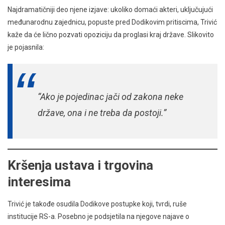
Najdramatičniji deo njene izjave: ukoliko domaći akteri, uključujući
međunarodnu zajednicu, popuste pred Dodikovim pritiscima, Trivić
kaže da će lično pozvati opoziciju da proglasi kraj države. Slikovito
je pojasnila:
“Ako je pojedinac jači od zakona neke
države, ona i ne treba da postoji.”
Kršenja ustava i trgovina
interesima
Trivić je takođe osudila Dodikove postupke koji, tvrdi, ruše
institucije RS-a. Posebno je podsjetila na njegove najave o