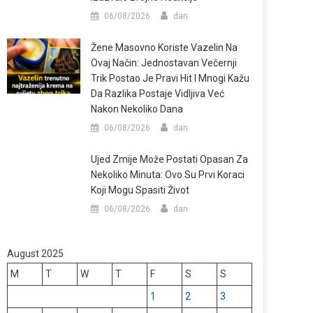
06/08/2026
dan
Žene Masovno Koriste Vazelin Na
Ovaj Način: Jednostavan Večernji
Trik Postao Je Pravi Hit I Mnogi Kažu
Da Razlika Postaje Vidljiva Već
Nakon Nekoliko Dana
06/08/2026
dan
Ujed Zmije Može Postati Opasan Za
Nekoliko Minuta: Ovo Su Prvi Koraci
Koji Mogu Spasiti Život
06/08/2026
dan
August 2025
M
T
W
T
F
S
S
1
2
3