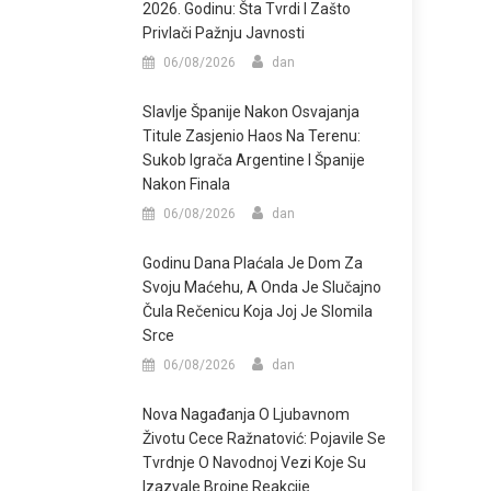
2026. Godinu: Šta Tvrdi I Zašto
Privlači Pažnju Javnosti
06/08/2026
dan
Slavlje Španije Nakon Osvajanja
Titule Zasjenio Haos Na Terenu:
Sukob Igrača Argentine I Španije
Nakon Finala
06/08/2026
dan
Godinu Dana Plaćala Je Dom Za
Svoju Maćehu, A Onda Je Slučajno
Čula Rečenicu Koja Joj Je Slomila
Srce
06/08/2026
dan
Nova Nagađanja O Ljubavnom
Životu Cece Ražnatović: Pojavile Se
Tvrdnje O Navodnoj Vezi Koje Su
Izazvale Brojne Reakcije