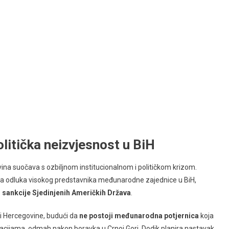
olitička neizvjesnost u BiH
na suočava s ozbiljnom institucionalnom i političkom krizom.
 odluka visokog predstavnika međunarodne zajednice u BiH,
e
sankcije Sjedinjenih Američkih Država
.
i Hercegovine, budući da
ne postoji međunarodna potjernica
koja
acijama, odmah nakon boravka u Crnoj Gori, Dodik planira nastavak