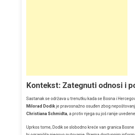
Kontekst: Zategnuti odnosi i p
Sastanak se održava u trenutku kada se Bosna i Hercegovi
Milorad Dodik
je pravosnažno osuđen zbog nepoštovanja
Christiana Schmidta
, a protiv njega su još ranije uveden
Uprkos tome, Dodik se slobodno kreće van granica Bosne 
bi ograničila njegovo putovanje. Prema dostupnim inform