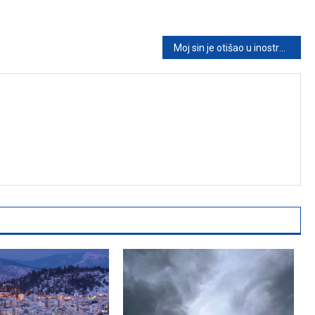
Moj sin je otišao u inostranstvo da bi nam bilo bolje: Priča o ljubavi, razumevanju i tihoj hrabrosti