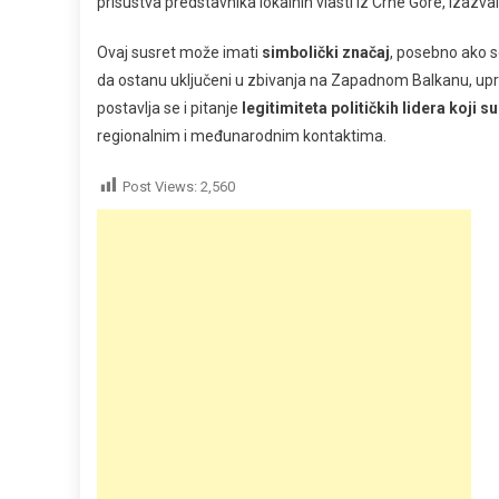
prisustva predstavnika lokalnih vlasti iz Crne Gore, izazval
Ovaj susret može imati
simbolički značaj
, posebno ako 
da ostanu uključeni u zbivanja na Zapadnom Balkanu, up
postavlja se i pitanje
legitimiteta političkih lidera koji
regionalnim i međunarodnim kontaktima.
Post Views:
2,560