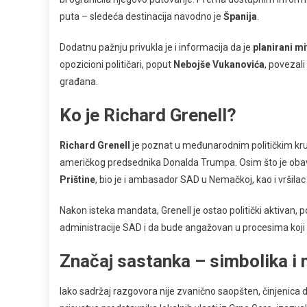
puta – sledeća destinacija navodno je
Španija
.
Dodatnu pažnju privukla je i informacija da je
planirani m
opozicioni političari, poput
Nebojše Vukanovića
, povezal
građana.
Ko je Richard Grenell?
Richard Grenell
je poznat u međunarodnim političkim kr
američkog predsednika Donalda Trumpa. Osim što je obav
Prištine
, bio je i ambasador SAD u Nemačkoj, kao i vršila
Nakon isteka mandata, Grenell je ostao politički aktivan,
administracije SAD i da bude angažovan u procesima koji s
Značaj sastanka – simbolika i
Iako sadržaj razgovora nije zvanično saopšten, činjenica d