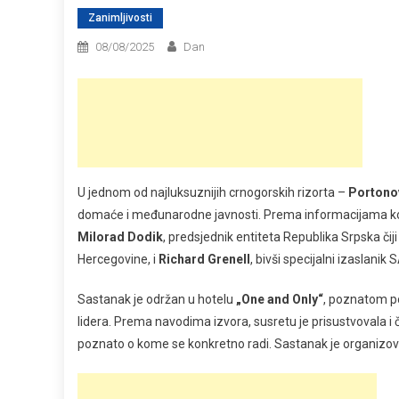
Zanimljivosti
08/08/2025
Dan
U jednom od najluksuznijih crnogorskih rizorta –
Portono
domaće i međunarodne javnosti. Prema informacijama koj
Milorad Dodik
, predsjednik entiteta Republika Srpska či
Hercegovine, i
Richard Grenell
, bivši specijalni izaslanik
Sastanak je održan u hotelu
„One and Only“
, poznatom po
lidera. Prema navodima izvora, susretu je prisustvovala i 
poznato o kome se konkretno radi. Sastanak je organizo