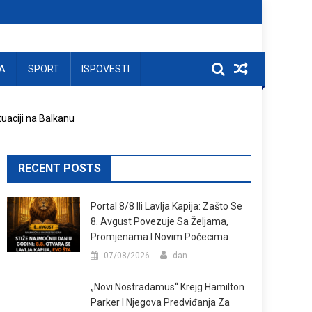
A
SPORT
ISPOVESTI
tuaciji na Balkanu
RECENT POSTS
Portal 8/8 Ili Lavlja Kapija: Zašto Se
8. Avgust Povezuje Sa Željama,
Promjenama I Novim Počecima
07/08/2026
dan
„Novi Nostradamus“ Krejg Hamilton
Parker I Njegova Predviđanja Za