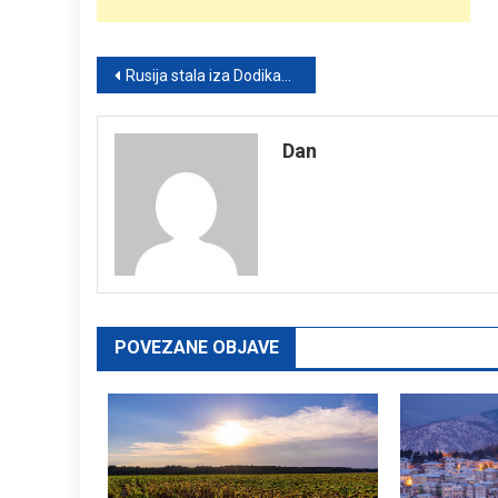
Post
Rusija stala iza Dodika… Ali UN ih ignoriše – podršku mu pruža samo Kina!
navigation
Dan
POVEZANE OBJAVE