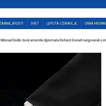
ZANIMLJIVOSTI
SVET
LEPOTA I ZDRAVLJE
CRNA HRONIK
 Milorad Dodik i bivši američki diplomata Richard Grenell razgovarali o si