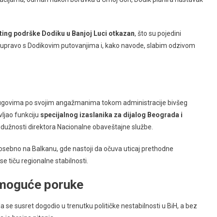
iting podrške Dodiku u Banjoj Luci otkazan
, što su pojedini
i upravo s Dodikovim putovanjima i, kako navode, slabim odzivom
ugovima po svojim angažmanima tokom administracije bivšeg
ljao funkciju
specijalnog izaslanika za dijalog Beograda i
c dužnosti direktora Nacionalne obaveštajne službe.
 posebno na Balkanu, gde nastoji da očuva uticaj prethodne
e tiču regionalne stabilnosti.
 moguće poruke
a se susret dogodio u trenutku političke nestabilnosti u BiH, a bez