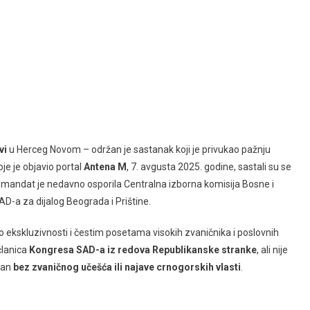
vi
u Herceg Novom – održan je sastanak koji je privukao pažnju
e je objavio portal
Antena M
, 7. avgusta 2025. godine, sastali su se
ji mandat je nedavno osporila Centralna izborna komisija Bosne i
 SAD-a za dijalog Beograda i Prištine.
 ekskluzivnosti i čestim posetama visokih zvaničnika i poslovnih
članica
Kongresa SAD-a iz redova Republikanske stranke
, ali nije
van
bez zvaničnog učešća ili najave crnogorskih vlasti
.