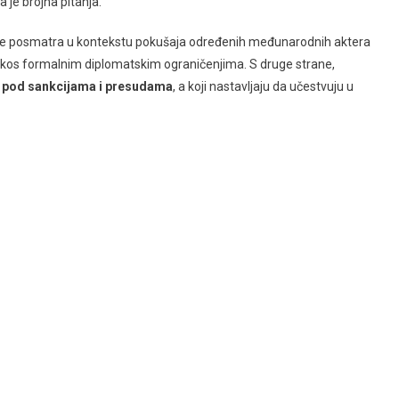
a je brojna pitanja.
se posmatra u kontekstu pokušaja određenih međunarodnih aktera
rkos formalnim diplomatskim ograničenjima. S druge strane,
 su pod sankcijama i presudama
, a koji nastavljaju da učestvuju u