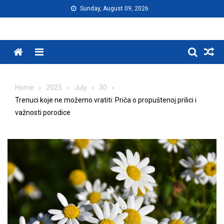
Skip
Sunday, August 09, 2026
to
content
Menu
Home
2025
July
30
Trenuci koje ne možemo vratiti: Priča o propuštenoj prilici i
važnosti porodice