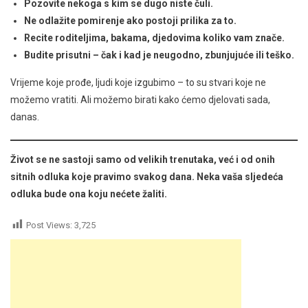
Pozovite nekoga s kim se dugo niste čuli.
Ne odlažite pomirenje ako postoji prilika za to.
Recite roditeljima, bakama, djedovima koliko vam znače.
Budite prisutni – čak i kad je neugodno, zbunjujuće ili teško.
Vrijeme koje prođe, ljudi koje izgubimo – to su stvari koje ne
možemo vratiti. Ali možemo birati kako ćemo djelovati sada,
danas.
Život se ne sastoji samo od velikih trenutaka, već i od onih
sitnih odluka koje pravimo svakog dana. Neka vaša sljedeća
odluka bude ona koju nećete žaliti.
Post Views:
3,725