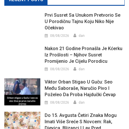
Prvi Susret Sa Unukom Pretvorio Se
U Porodičnu Tajnu Koju Niko Nije
Očekivao
08/08/2026
dan
Nakon 21 Godine Pronašla Je Kćerku
Iz Prošlosti – Njihov Susret
Promijenio Je Cijelu Porodicu
08/08/2026
dan
Viktor Orban Stigao U Guču: Seo
Među Saboraše, Naručio Pivo I
Poželeo Da Proba Hajdučki Ćevap
08/08/2026
dan
Do 15. Avgusta Četiri Znaka Mogu
Imati Više Sreće S Novcem: Rak,
Djevica, Blizanci I Lav Pred