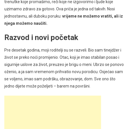
trenutke koje promašimo, reči koje ne izgovorimo i ljude koje
uzimamo zdravo za gotovo. Ova priča je jedna od takvih. Nosi
jednostavnu, ali duboku poruku:
vrijeme ne možemo vratiti, ali iz
njega možemo naučiti.
Razvod i novi početak
Pre desetak godina, moji roditelji su se razveli. Bio sam tinejdžer i
život se preko noći promijenio. Otac, koji je imao stabilan posao i
sigurnije uslove za život, preuzeo je brigu o meni. Ubrzo se ponovo
oženio, a ja sam vremenom prihvatio novu porodicu. Osjećao sam
se voljeno, imao sam podršku, obrazovanje, dom. Sve ono što
jedno dijete može poželjeti – barem na površini.