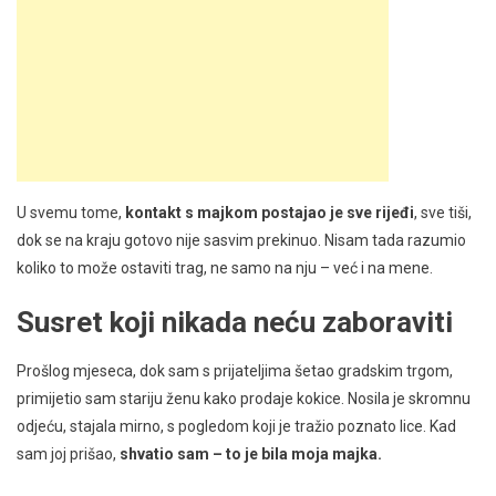
U svemu tome,
kontakt s majkom postajao je sve rijeđi
, sve tiši,
dok se na kraju gotovo nije sasvim prekinuo. Nisam tada razumio
koliko to može ostaviti trag, ne samo na nju – već i na mene.
Susret koji nikada neću zaboraviti
Prošlog mjeseca, dok sam s prijateljima šetao gradskim trgom,
primijetio sam stariju ženu kako prodaje kokice. Nosila je skromnu
odjeću, stajala mirno, s pogledom koji je tražio poznato lice. Kad
sam joj prišao,
shvatio sam – to je bila moja majka.