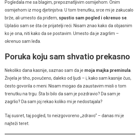
Pogledala me sa blagim, prepoznatljivim osmijehom. Onim
osmijehom iz mog djetinjstva. U tom trenutku, srce mi je zakucalo
brže, ali umesto da priđem,
spustio sam pogled i okrenuo se
.
Uplašio sam se šta će prijatelji reći. Nisam znao kako da objasnim
ko je ona, niti kako da se postavim. Umesto da je zagrlim –
okrenuo sam leđa.
Poruka koju sam shvatio prekasno
Nekoliko dana kasnije, saznao sam da je
moja majka preminula
.
Živjela je tiho, povučeno, daleko od ljudi – i, kako sam kasnije čuo,
često govorila o meni. Nisam mogao da zaustavim misli o tom
trenutku na trgu. Šta bi bilo da sam je pozdravio? Da sam je
zagrlio? Da sam joj rekao koliko mi je nedostajala?
Taj susret, taj pogled, to neizgovoreno „zdravo“ – danas mi je
najteži teret.