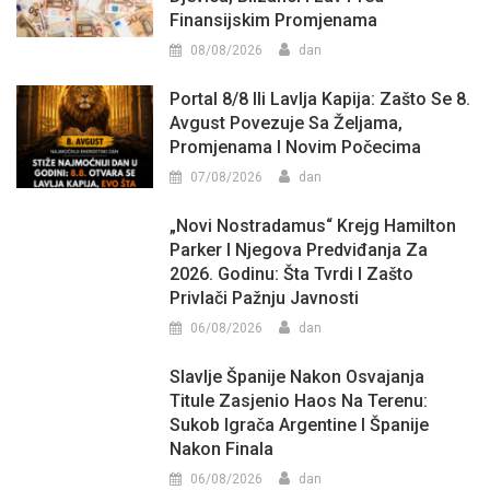
Finansijskim Promjenama
08/08/2026
dan
Portal 8/8 Ili Lavlja Kapija: Zašto Se 8.
Avgust Povezuje Sa Željama,
Promjenama I Novim Počecima
07/08/2026
dan
„Novi Nostradamus“ Krejg Hamilton
Parker I Njegova Predviđanja Za
2026. Godinu: Šta Tvrdi I Zašto
Privlači Pažnju Javnosti
06/08/2026
dan
Slavlje Španije Nakon Osvajanja
Titule Zasjenio Haos Na Terenu:
Sukob Igrača Argentine I Španije
Nakon Finala
06/08/2026
dan