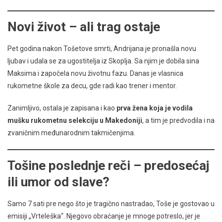
Novi život – ali trag ostaje
Pet godina nakon Tošetove smrti, Andrijana je pronašla novu
ljubav i udala se za ugostitelja iz Skoplja. Sa njim je dobila sina
Maksima i započela novu životnu fazu. Danas je vlasnica
rukometne škole za decu, gde radi kao trener i mentor.
Zanimljivo, ostala je zapisana i kao
prva žena koja je vodila
mušku rukometnu selekciju u Makedoniji
, a tim je predvodila i na
zvaničnim međunarodnim takmičenjima.
Tošine poslednje reči – predosećaj
ili umor od slave?
Samo 7 sati pre nego što je tragično nastradao, Toše je gostovao u
emisiji „Vrteleška“. Njegovo obraćanje je mnoge potreslo, jer je