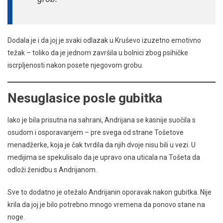
Dodala je i da joj je svaki odlazak u Kruševo izuzetno emotivno
težak – toliko da je jednom završila u bolnici zbog psihičke
iscrpljenosti nakon posete njegovom grobu.
Nesuglasice posle gubitka
Iako je bila prisutna na sahrani, Andrijana se kasnije suočila s
osudom i osporavanjem – pre svega od strane Tošetove
menadžerke, koja je čak tvrdila da njih dvoje nisu bili u vezi. U
medijima se spekulisalo da je upravo ona uticala na Tošeta da
odloži ženidbu s Andrijanom.
Sve to dodatno je otežalo Andrijanin oporavak nakon gubitka. Nije
krila da joj je bilo potrebno mnogo vremena da ponovo stane na
noge.