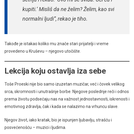
kupiti.’ Misliš da ne želim? Želim, kao svi
normalni ljudi”, rekao je tiho.
Takođe je istakao koliko mu znače stari prijatelji i vreme
provedeno u Kruševu – njegovo utočište.
Lekcija koju ostavlja iza sebe
Toše Proeski nije bio samo izuzetan muzičar, već i čovek velikog
srca, skromnosti i unutrašnje borbe. Njegove poslednje reči i odnos
prema životu podsećaju nas na važnost jednostavnosti, iskrenosti i
emotivnog zdravlja, čak i kada se nalazimo na vrhuncu slave.
Njegov život, iako kratak, bio je ispunjen ljubavlju, strašću i
posvećenošću – muzici i ljudima.