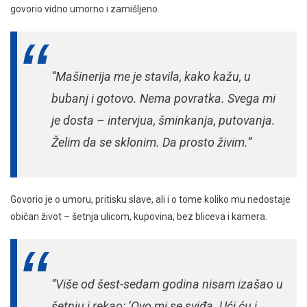
govorio vidno umorno i zamišljeno.
“Mašinerija me je stavila, kako kažu, u
bubanj i gotovo. Nema povratka. Svega mi
je dosta – intervjua, šminkanja, putovanja.
Želim da se sklonim. Da prosto živim.“
Govorio je o umoru, pritisku slave, ali i o tome koliko mu nedostaje
običan život – šetnja ulicom, kupovina, bez bliceva i kamera.
“Više od šest-sedam godina nisam izašao u
šetnju i rekao: ‘Ovo mi se sviđa. Ući ću i