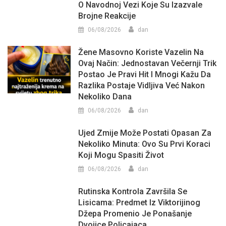
O Navodnoj Vezi Koje Su Izazvale
Brojne Reakcije
06/08/2026
dan
Žene Masovno Koriste Vazelin Na
Ovaj Način: Jednostavan Večernji Trik
Postao Je Pravi Hit I Mnogi Kažu Da
Razlika Postaje Vidljiva Već Nakon
Nekoliko Dana
06/08/2026
dan
Ujed Zmije Može Postati Opasan Za
Nekoliko Minuta: Ovo Su Prvi Koraci
Koji Mogu Spasiti Život
06/08/2026
dan
Rutinska Kontrola Završila Se
Lisicama: Predmet Iz Viktorijinog
Džepa Promenio Je Ponašanje
Dvojice Policajaca