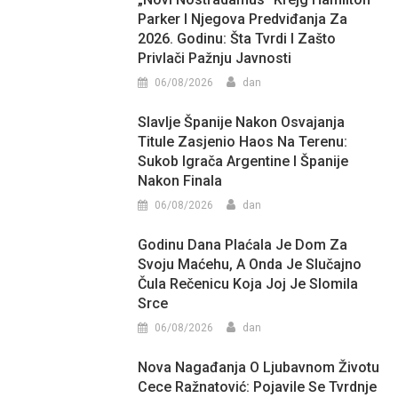
Parker I Njegova Predviđanja Za
2026. Godinu: Šta Tvrdi I Zašto
Privlači Pažnju Javnosti
06/08/2026
dan
Slavlje Španije Nakon Osvajanja
Titule Zasjenio Haos Na Terenu:
Sukob Igrača Argentine I Španije
Nakon Finala
06/08/2026
dan
Godinu Dana Plaćala Je Dom Za
Svoju Maćehu, A Onda Je Slučajno
Čula Rečenicu Koja Joj Je Slomila
Srce
06/08/2026
dan
Nova Nagađanja O Ljubavnom Životu
Cece Ražnatović: Pojavile Se Tvrdnje