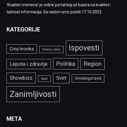
‘Kvalitet vremena’ je online portal koji se bazira na kvalitet i
tačnost informacija. Sa radom smo počeli 17.10.2022.
KATEGORIJE
Ispovesti
Crna hronika
Hrana i piće
Politika
Region
Lepota i zdravlje
Showbizz
Svet
Uncategorized
Sport
Zanimljivosti
META