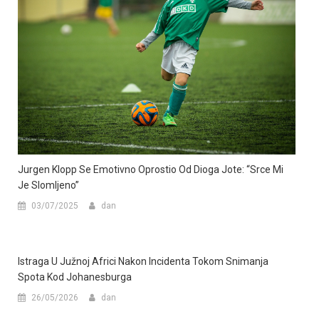
Jurgen Klopp Se Emotivno Oprostio Od Dioga Jote: “Srce Mi
Je Slomljeno”
03/07/2025
dan
Istraga U Južnoj Africi Nakon Incidenta Tokom Snimanja
Spota Kod Johanesburga
26/05/2026
dan