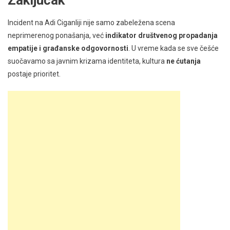
Incident na Adi Ciganliji nije samo zabeležena scena
neprimerenog ponašanja, već
indikator društvenog propadanja
empatije i građanske odgovornosti
. U vreme kada se sve češće
suočavamo sa javnim krizama identiteta, kultura
ne ćutanja
postaje prioritet.