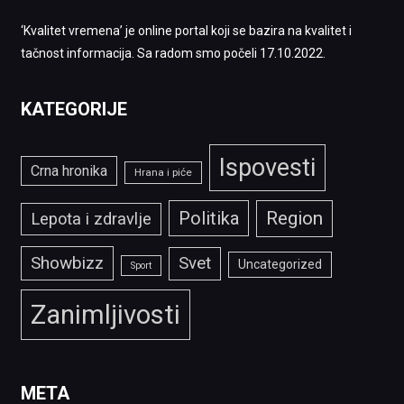
‘Kvalitet vremena’ je online portal koji se bazira na kvalitet i
tačnost informacija. Sa radom smo počeli 17.10.2022.
KATEGORIJE
Ispovesti
Crna hronika
Hrana i piće
Politika
Region
Lepota i zdravlje
Showbizz
Svet
Uncategorized
Sport
Zanimljivosti
META