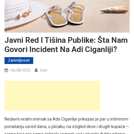
Javni Red I Tišina Publike: Šta Nam
Govori Incident Na Adi Ciganliji?
Zanimljivosti
06/08/2025
Dan
Nedavni viralni snimak sa Adе Ciganlije prikazao je par u intimnom
ponašanju usred dana, u plićaku, na očigled dece i drugih kupača —
scena koja nije samo šokirala javnost, već i otvorila dublje pitanje: