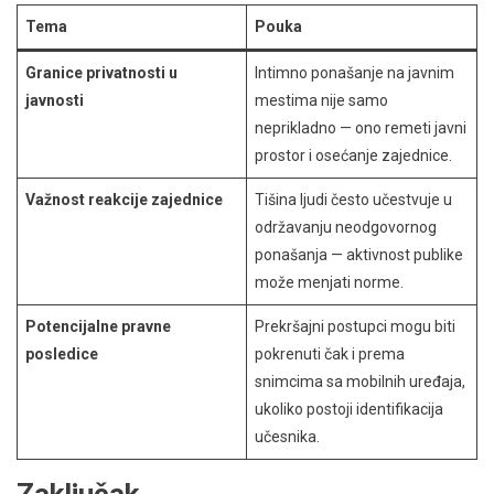
Tema
Pouka
Granice privatnosti u
Intimno ponašanje na javnim
javnosti
mestima nije samo
neprikladno — ono remeti javni
prostor i osećanje zajednice.
Važnost reakcije zajednice
Tišina ljudi često učestvuje u
održavanju neodgovornog
ponašanja — aktivnost publike
može menjati norme.
Potencijalne pravne
Prekršajni postupci mogu biti
posledice
pokrenuti čak i prema
snimcima sa mobilnih uređaja,
ukoliko postoji identifikacija
učesnika.
Zaključak