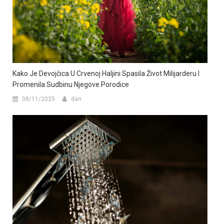
Kako Je Devojčica U Crvenoj Haljini Spasila Život Milijarderu I
Promenila Sudbinu Njegove Porodice
08/11/2025
dan