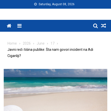
Skip
Saturday, August 08, 2026
to
content
Menu
Home
2026
June
17
Javni red i tišina publike: Šta nam govori incident na Adi
Ciganliji?