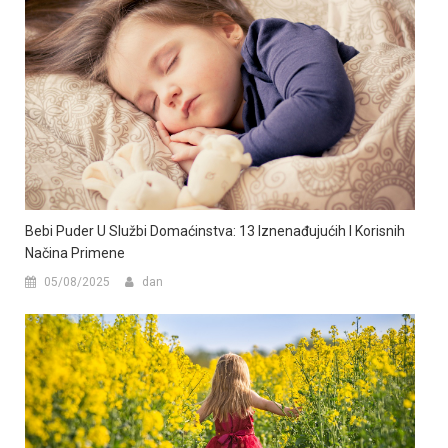
Bebi Puder U Službi Domaćinstva: 13 Iznenađujućih I Korisnih
Načina Primene
05/08/2025
dan