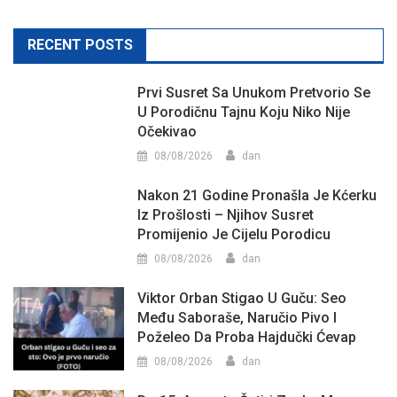
RECENT POSTS
Prvi Susret Sa Unukom Pretvorio Se
U Porodičnu Tajnu Koju Niko Nije
Očekivao
08/08/2026
dan
Nakon 21 Godine Pronašla Je Kćerku
Iz Prošlosti – Njihov Susret
Promijenio Je Cijelu Porodicu
08/08/2026
dan
Viktor Orban Stigao U Guču: Seo
Među Saboraše, Naručio Pivo I
Poželeo Da Proba Hajdučki Ćevap
08/08/2026
dan