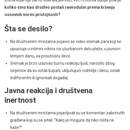
koliko smo kao društvo postali ravnodušni prema kršenju
osnovnih normi pristojnosti?
Šta se desilo?
Na društvenim mrežama pojavio se video snimak para koji se
upusćuje u intimni odnos na užurbanom delu plaže, u punom
letnjem danu, sa prisutošću dece.
Snimak je brzo izazvao burnu reakciju ljudi, naročito zbog
činjenice da su ostali kupači, uključujući roditelje i decu, ostali
indiferentni ili ignorisali događaj.
Javna reakcija i društvena
inertnost
Na društvenim mrežama pojavljivali su se komentari zabrinutih
građana koji su se pitali: “Kako je moguće da niko ništa ne
kaže?”