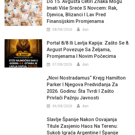
Do 15. Avgusta Četiri Znaka Mogu
Imati Više Sreće S Novcem: Rak,
Djevica, Blizanci I Lav Pred
Finansijskim Promjenama
08/08/2026
dan
Portal 8/8 Ili Lavlja Kapija: Zašto Se 8.
Avgust Povezuje Sa Željama,
Promjenama I Novim Počecima
07/08/2026
dan
„Novi Nostradamus“ Krejg Hamilton
Parker I Njegova Predviđanja Za
2026. Godinu: Šta Tvrdi I Zašto
Privlači Pažnju Javnosti
06/08/2026
dan
Slavlje Španije Nakon Osvajanja
Titule Zasjenio Haos Na Terenu:
Sukob Igrača Argentine I Španije