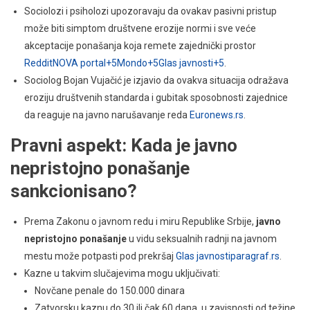
Sociolozi i psiholozi upozoravaju da ovakav pasivni pristup
može biti simptom društvene erozije normi i sve veće
akceptacije ponašanja koja remete zajednički prostor
Reddit
NOVA portal+5Mondo+5Glas javnosti+5
.
Sociolog Bojan Vujačić je izjavio da ovakva situacija odražava
eroziju društvenih standarda i gubitak sposobnosti zajednice
da reaguje na javno narušavanje reda
Euronews.rs
.
Pravni aspekt: Kada je javno
nepristojno ponašanje
sankcionisano?
Prema Zakonu o javnom redu i miru Republike Srbije,
javno
nepristojno ponašanje
u vidu seksualnih radnji na javnom
mestu može potpasti pod prekršaj
Glas javnosti
paragraf.rs
.
Kazne u takvim slučajevima mogu uključivati:
Novčane penale do 150.000 dinara
Zatvorsku kaznu do 30 ili čak 60 dana, u zavisnosti od težine