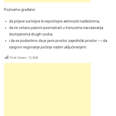
Pozivamo građane:
da prijave sumnjive ili nepristojne aktivnosti nadležnima,
da ne ostanu pasivni posmatrači u trenucima narušavanja
dostojanstva drugih osoba,
i da se podsetimo da je javni prostor zajednički prostor — i da
njegovo negovanje počinje našim uključivanjem.
Post Views:
12,938