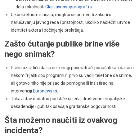
dela i okolnosti
Glas javnosti
paragraf.rs
.
U konkretnom slučaju, mogli bi se primeniti zakoni o
narušavanju javnog reda i pristojnosti, ukoliko nadležni utvrde
identitet aktera i počinjenje prekršaja.
Zašto ćutanje publike brine više
nego snimak?
Psiholozi ističu da su se mnogi posmatrači ponašali kao da su u
nekom “rijaliti šou programu”: prvo su vadili telefone da snime,
ali gotovo niko nije prišao da pomogne ili insistirao na
intervenciji
Euronews.rs
.
Takav stav dodatno podstiče osjećaj društvene empatijske
dekadencije i gubitak osećaja građanske odgovornosti.
Šta možemo naučiti iz ovakvog
incidenta?