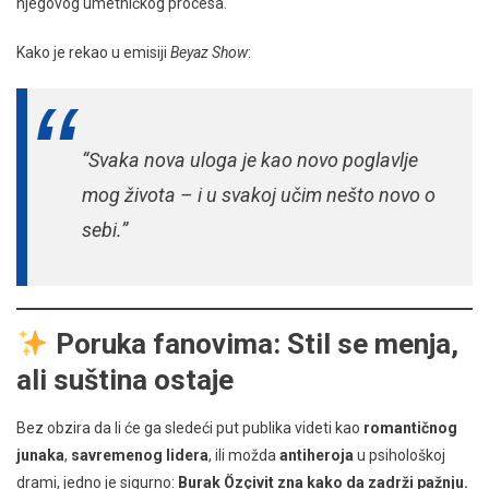
njegovog umetničkog procesa.
Kako je rekao u emisiji
Beyaz Show
:
“Svaka nova uloga je kao novo poglavlje
mog života – i u svakoj učim nešto novo o
sebi.”
Poruka fanovima: Stil se menja,
ali suština ostaje
Bez obzira da li će ga sledeći put publika videti kao
romantičnog
junaka
,
savremenog lidera
, ili možda
antiheroja
u psihološkoj
drami, jedno je sigurno:
Burak Özçivit zna kako da zadrži pažnju.