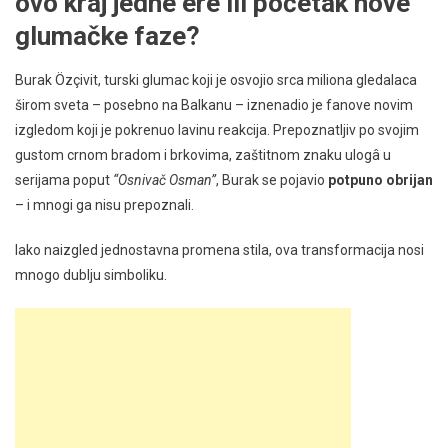
ovo kraj jedne ere ili početak nove
glumačke faze?
Burak Özçivit, turski glumac koji je osvojio srca miliona gledalaca
širom sveta – posebno na Balkanu – iznenadio je fanove novim
izgledom koji je pokrenuo lavinu reakcija. Prepoznatljiv po svojim
gustom crnom bradom i brkovima, zaštitnom znaku ulogâ u
serijama poput
“Osnivač Osman”
, Burak se pojavio
potpuno obrijan
– i mnogi ga nisu prepoznali.
Iako naizgled jednostavna promena stila, ova transformacija nosi
mnogo dublju simboliku.