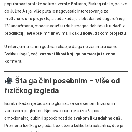
popularnost proteže se kroz zemlje Balkana, Bliskog istoka, pa sve
do Južne Azije. Više puta je nagovestio interesovanje za
međunarodne projekte
, a sada kada je slobodan od dugoročnog
TV angažmana, mnogi nagađaju da bi mogao debitovati u
Netflix
produkciji, evropskim filmovima
ili čak u
holivudskom projektu
.
U intervjuima ranijih godina, rekao je da ga ne zanimaju samo
“velike uloge”, već
izazovni likovi koji ga pomeraju iz zone
komfora
.
Šta ga čini posebnim – više od
fizičkog izgleda
Burak nikada nije bio samo glumac sa savršenom frizurom i
zanosnim pogledom. Njegova snaga je u izražajnosti,
emocionalnoj dubini i sposobnosti da
svakom liku udahne dušu
.
Promena fizičkog izgleda, bez obzira koliko bila šokantna, deo je