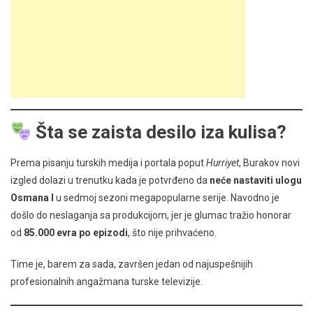
Šta se zaista desilo iza kulisa?
Prema pisanju turskih medija i portala poput
Hurriyet
, Burakov novi
izgled dolazi u trenutku kada je potvrđeno da
neće nastaviti ulogu
Osmana I
u sedmoj sezoni megapopularne serije. Navodno je
došlo do neslaganja sa produkcijom, jer je glumac tražio honorar
od
85.000 evra po epizodi
, što nije prihvaćeno.
Time je, barem za sada, završen jedan od najuspešnijih
profesionalnih angažmana turske televizije.