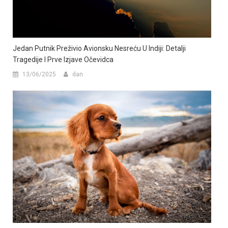
Jedan Putnik Preživio Avionsku Nesreću U Indiji: Detalji
Tragedije I Prve Izjave Očevidca
13/06/2025
dan