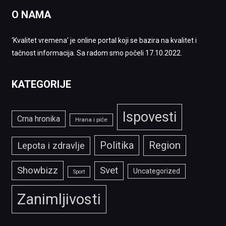
O NAMA
‘Kvalitet vremena’ je online portal koji se bazira na kvalitet i
tačnost informacija. Sa radom smo počeli 17.10.2022.
KATEGORIJE
Ispovesti
Crna hronika
Hrana i piće
Politika
Region
Lepota i zdravlje
Showbizz
Svet
Uncategorized
Sport
Zanimljivosti