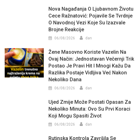
Nova Nagađanja O Ljubavnom Životu
Cece Ražnatović: Pojavile Se Tvrdnje
O Navodnoj Vezi Koje Su Izazvale
Brojne Reakcije
06/08/2026
dan
Žene Masovno Koriste Vazelin Na
Ovaj Način: Jednostavan Večernji Trik
Postao Je Pravi Hit I Mnogi Kažu Da
Razlika Postaje Vidljiva Već Nakon
Nekoliko Dana
06/08/2026
dan
Ujed Zmije Može Postati Opasan Za
Nekoliko Minuta: Ovo Su Prvi Koraci
Koji Mogu Spasiti Život
06/08/2026
dan
Rutinska Kontrola Završila Se