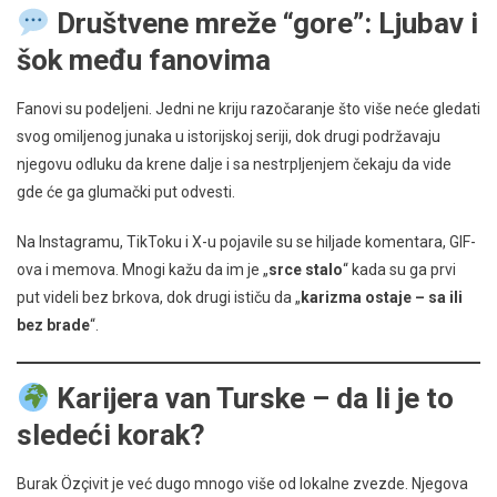
Društvene mreže “gore”: Ljubav i
šok među fanovima
Fanovi su podeljeni. Jedni ne kriju razočaranje što više neće gledati
svog omiljenog junaka u istorijskoj seriji, dok drugi podržavaju
njegovu odluku da krene dalje i sa nestrpljenjem čekaju da vide
gde će ga glumački put odvesti.
Na Instagramu, TikToku i X-u pojavile su se hiljade komentara, GIF-
ova i memova. Mnogi kažu da im je „
srce stalo
“ kada su ga prvi
put videli bez brkova, dok drugi ističu da „
karizma ostaje – sa ili
bez brade
“.
Karijera van Turske – da li je to
sledeći korak?
Burak Özçivit je već dugo mnogo više od lokalne zvezde. Njegova