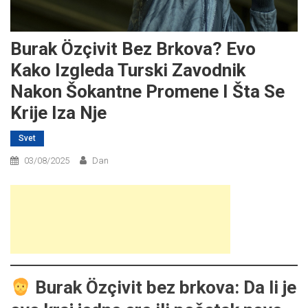
Burak Özçivit Bez Brkova? Evo
Kako Izgleda Turski Zavodnik
Nakon Šokantne Promene I Šta Se
Krije Iza Nje
Svet
03/08/2025
Dan
Burak Özçivit bez brkova: Da li je