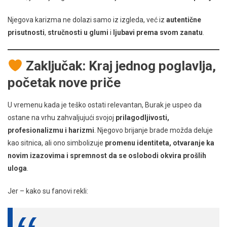
Njegova karizma ne dolazi samo iz izgleda, već iz
autentične
prisutnosti
,
stručnosti u glumi
i
ljubavi prema svom zanatu
.
Zaključak: Kraj jednog poglavlja,
početak nove priče
U vremenu kada je teško ostati relevantan, Burak je uspeo da
ostane na vrhu zahvaljujući svojoj
prilagodljivosti,
profesionalizmu i harizmi
. Njegovo brijanje brade možda deluje
kao sitnica, ali ono simbolizuje
promenu identiteta, otvaranje ka
novim izazovima i spremnost da se oslobodi okvira prošlih
uloga
.
Jer – kako su fanovi rekli: