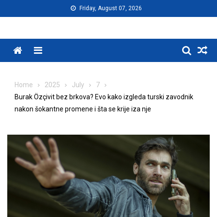
Skip
Friday, August 07, 2026
to
content
Menu
Home
2025
July
7
Burak Özçivit bez brkova? Evo kako izgleda turski zavodnik
nakon šokantne promene i šta se krije iza nje