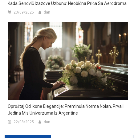
Kada Sendvič Izazove Uzbunu: Neobična Priča Sa Aerodroma
23/09/2025
dan
Oproštaj Od Ikone Elegancije: Preminula Norma Nolan, Prva I
Jedina Mis Univerzuma Iz Argentine
22/08/2025
dan