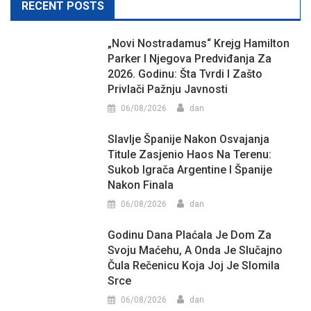
RECENT POSTS
„Novi Nostradamus“ Krejg Hamilton
Parker I Njegova Predviđanja Za
2026. Godinu: Šta Tvrdi I Zašto
Privlači Pažnju Javnosti
06/08/2026
dan
Slavlje Španije Nakon Osvajanja
Titule Zasjenio Haos Na Terenu:
Sukob Igrača Argentine I Španije
Nakon Finala
06/08/2026
dan
Godinu Dana Plaćala Je Dom Za
Svoju Maćehu, A Onda Je Slučajno
Čula Rečenicu Koja Joj Je Slomila
Srce
06/08/2026
dan