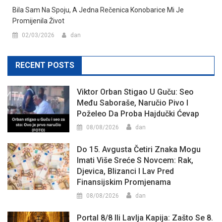
Bila Sam Na Spoju, A Jedna Rečenica Konobarice Mi Je
Promijenila Život
02/03/2026
dan
RECENT POSTS
Viktor Orban Stigao U Guču: Seo
Među Saboraše, Naručio Pivo I
Poželeo Da Proba Hajdučki Ćevap
08/08/2026
dan
Do 15. Avgusta Četiri Znaka Mogu
Imati Više Sreće S Novcem: Rak,
Djevica, Blizanci I Lav Pred
Finansijskim Promjenama
08/08/2026
dan
Portal 8/8 Ili Lavlja Kapija: Zašto Se 8.