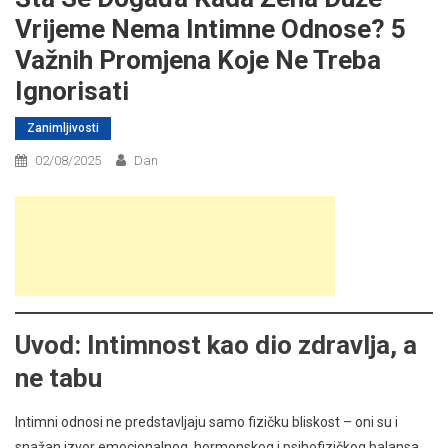
Vrijeme Nema Intimne Odnose? 5
Važnih Promjena Koje Ne Treba
Ignorisati
Zanimljivosti
02/08/2025
Dan
Uvod: Intimnost kao dio zdravlja, a
ne tabu
Intimni odnosi ne predstavljaju samo fizičku bliskost – oni su i
snažan izvor emocionalnog, hormonskog i psihofizičkog balansa.