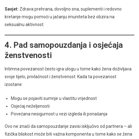
Savjet:
Zdrava prehrana, dovoljno sna, suplementi i redovno
kretanje mogu pomoći u jačanju imuniteta bez obzira na
seksualnu aktivnost.
4.
Pad samopouzdanja i osjećaja
ženstvenosti
Intimna povezanost često igra ulogu u tome kako žena doživljava
svoje tijelo, privlačnost i ženstvenost. Kada ta povezanost
izostane:
Mogu se pojaviti sumnje u vlastitu vrijednost
Osjećaj neželjenosti
Povećana nesigurnost u vezi izgleda ili ponašanja
Ovo ne znači da samopouzdanje zavisi isključivo od partnera – ali
fizička bliskost može biti važna komponenta u tome kako se žena