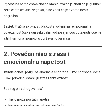
utjecati na opšte emocionalno stanje. Važno je znati da je gubitak
želje često
biološki odgovor
, a ne znak da je s vama nešto
pogrešno.
Savjet:
Fizička aktivnost, bliskost s voljenima i emocionalna
povezanost (čak i van seksualnih odnosa) mogu potaknuti lučenje
istih hormona i pomoći u održavanju balansa.
2.
Povećan nivo stresa i
emocionalna napetost
Intimni odnosi potiču oslobađanje endorfina – tzv. hormona sreće
– koji prirodno smanjuju stres i anksioznost.
Bez tog prirodnog „ventila“:
Tijelo može postati napetije
Nesanica i razdražljivost postaju češći