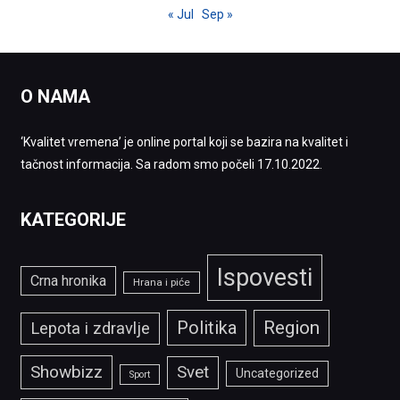
« Jul
Sep »
O NAMA
‘Kvalitet vremena’ je online portal koji se bazira na kvalitet i
tačnost informacija. Sa radom smo počeli 17.10.2022.
KATEGORIJE
Ispovesti
Crna hronika
Hrana i piće
Politika
Region
Lepota i zdravlje
Showbizz
Svet
Uncategorized
Sport