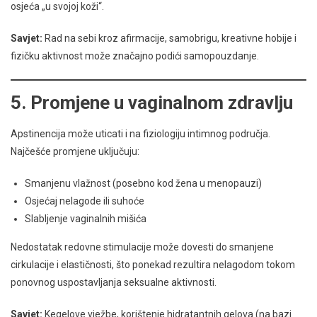
osjeća „u svojoj koži“.
Savjet:
Rad na sebi kroz afirmacije, samobrigu, kreativne hobije i
fizičku aktivnost može značajno podići samopouzdanje.
5.
Promjene u vaginalnom zdravlju
Apstinencija može uticati i na fiziologiju intimnog područja.
Najčešće promjene uključuju:
Smanjenu vlažnost (posebno kod žena u menopauzi)
Osjećaj nelagode ili suhoće
Slabljenje vaginalnih mišića
Nedostatak redovne stimulacije može dovesti do smanjene
cirkulacije i elastičnosti, što ponekad rezultira nelagodom tokom
ponovnog uspostavljanja seksualne aktivnosti.
Savjet:
Kegelove vježbe, korištenje hidratantnih gelova (na bazi