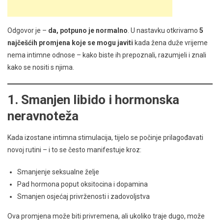
Odgovor je –
da, potpuno je normalno
. U nastavku otkrivamo
5
najčešćih promjena koje se mogu javiti
kada žena duže vrijeme
nema intimne odnose – kako biste ih prepoznali, razumjeli i znali
kako se nositi s njima.
1.
Smanjen libido i hormonska
neravnoteža
Kada izostane intimna stimulacija, tijelo se počinje prilagođavati
novoj rutini – i to se često manifestuje kroz:
Smanjenje seksualne želje
Pad hormona poput oksitocina i dopamina
Smanjen osjećaj privrženosti i zadovoljstva
Ova promjena može biti privremena, ali ukoliko traje dugo, može