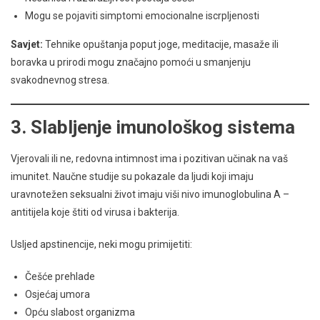
Mogu se pojaviti simptomi emocionalne iscrpljenosti
Savjet:
Tehnike opuštanja poput joge, meditacije, masaže ili
boravka u prirodi mogu značajno pomoći u smanjenju
svakodnevnog stresa.
3.
Slabljenje imunološkog sistema
Vjerovali ili ne, redovna intimnost ima i pozitivan učinak na vaš
imunitet. Naučne studije su pokazale da ljudi koji imaju
uravnotežen seksualni život imaju viši nivo imunoglobulina A –
antitijela koje štiti od virusa i bakterija.
Usljed apstinencije, neki mogu primijetiti:
Češće prehlade
Osjećaj umora
Opću slabost organizma