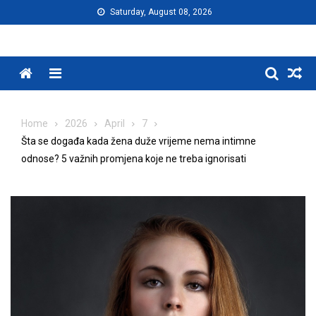
Skip
Saturday, August 08, 2026
to
content
Menu
Home
2026
April
7
Šta se događa kada žena duže vrijeme nema intimne
odnose? 5 važnih promjena koje ne treba ignorisati