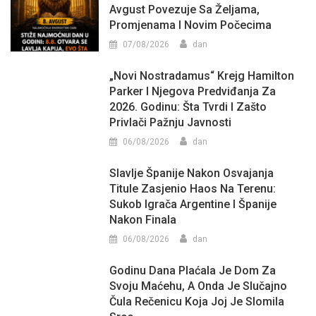
Avgust Povezuje Sa Željama,
Promjenama I Novim Počecima
07/08/2026
dan
„Novi Nostradamus“ Krejg Hamilton
Parker I Njegova Predviđanja Za
2026. Godinu: Šta Tvrdi I Zašto
Privlači Pažnju Javnosti
06/08/2026
dan
Slavlje Španije Nakon Osvajanja
Titule Zasjenio Haos Na Terenu:
Sukob Igrača Argentine I Španije
Nakon Finala
06/08/2026
dan
Godinu Dana Plaćala Je Dom Za
Svoju Maćehu, A Onda Je Slučajno
Čula Rečenicu Koja Joj Je Slomila