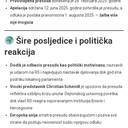
Prvostepena presuda
donesena je 26. februara 2025. godine
Apelacija
održana 12. juna 2025. godine potvrdila je presudu, a
odluka je postala pravomoćna 1. augusta 2025. —
žalba više
nije moguća
Šire posljedice i politička
reakcija
Dodik je odbacio presudu kao politički motivisanu
, nazvavši
je udarom na RS i najavljujući nastavak djelovanja dok god ima
podršku lokalnog parlamenta
Visoki predstavnik Christian Schmidt
je upozorio da presuda
reflektira ozbiljnu krizu unutar Dejtonskog ustavnog poretka,
dok vlast RS reagira osporavanjem institucija Bosne i
Hercegovine
Evropska unija
smatra presudu obavezujućom i poziva sve
strane da poštuju neovisnost suda i njegovu odluku