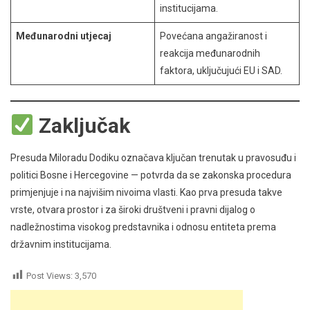
institucijama.
Međunarodni utjecaj
Povećana angažiranost i
reakcija međunarodnih
faktora, uključujući EU i SAD.
Zaključak
Presuda Miloradu Dodiku označava ključan trenutak u pravosuđu i
politici Bosne i Hercegovine — potvrda da se zakonska procedura
primjenjuje i na najvišim nivoima vlasti. Kao prva presuda takve
vrste, otvara prostor i za široki društveni i pravni dijalog o
nadležnostima visokog predstavnika i odnosu entiteta prema
državnim institucijama.
Post Views:
3,570