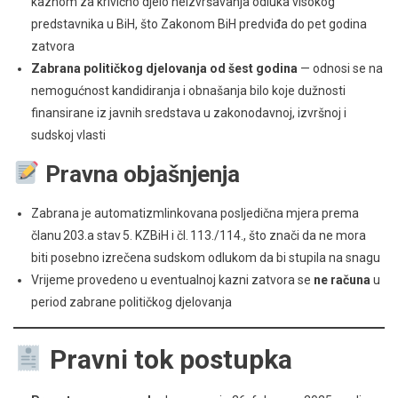
kaznom za krivično djelo neizvršavanja odluka visokog
predstavnika u BiH, što Zakonom BiH predviđa do pet godina
zatvora
Zabrana političkog djelovanja od šest godina
— odnosi se na
nemogućnost kandidiranja i obnašanja bilo koje dužnosti
finansirane iz javnih sredstava u zakonodavnoj, izvršnoj i
sudskoj vlasti
Pravna objašnjenja
Zabrana je automatizmlinkovana posljedična mjera prema
članu 203.a stav 5. KZBiH i čl. 113./114., što znači da ne mora
biti posebno izrečena sudskom odlukom da bi stupila na snagu
Vrijeme provedeno u eventualnoj kazni zatvora se
ne računa
u
period zabrane političkog djelovanja
Pravni tok postupka