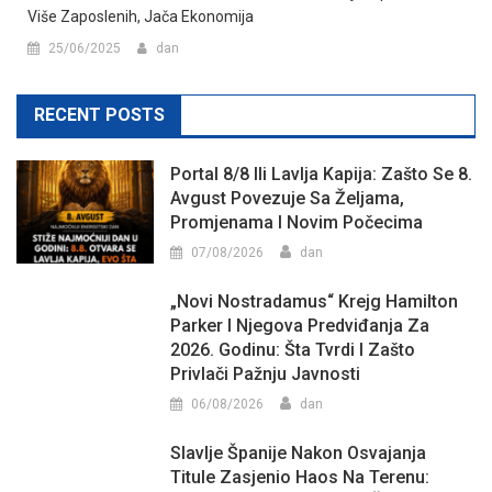
Više Zaposlenih, Jača Ekonomija
25/06/2025
dan
RECENT POSTS
Portal 8/8 Ili Lavlja Kapija: Zašto Se 8.
Avgust Povezuje Sa Željama,
Promjenama I Novim Počecima
07/08/2026
dan
„Novi Nostradamus“ Krejg Hamilton
Parker I Njegova Predviđanja Za
2026. Godinu: Šta Tvrdi I Zašto
Privlači Pažnju Javnosti
06/08/2026
dan
Slavlje Španije Nakon Osvajanja
Titule Zasjenio Haos Na Terenu: