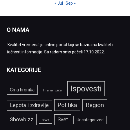
« Jul
Sep »
O NAMA
‘Kvalitet vremena’ je online portal koji se bazira na kvalitet i
tačnost informacija. Sa radom smo počeli 17.10.2022.
KATEGORIJE
Ispovesti
Crna hronika
Hrana i piće
Politika
Region
Lepota i zdravlje
Showbizz
Svet
Uncategorized
Sport