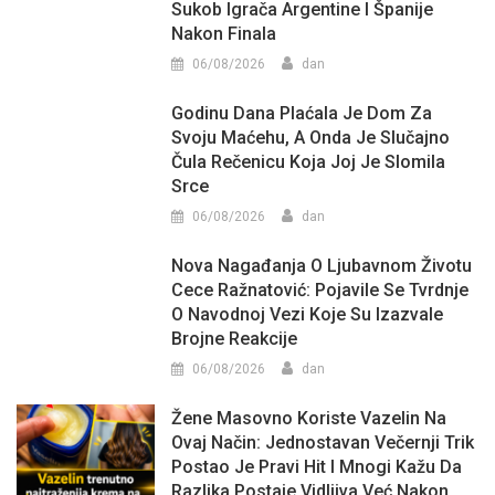
Sukob Igrača Argentine I Španije
Nakon Finala
06/08/2026
dan
Godinu Dana Plaćala Je Dom Za
Svoju Maćehu, A Onda Je Slučajno
Čula Rečenicu Koja Joj Je Slomila
Srce
06/08/2026
dan
Nova Nagađanja O Ljubavnom Životu
Cece Ražnatović: Pojavile Se Tvrdnje
O Navodnoj Vezi Koje Su Izazvale
Brojne Reakcije
06/08/2026
dan
Žene Masovno Koriste Vazelin Na
Ovaj Način: Jednostavan Večernji Trik
Postao Je Pravi Hit I Mnogi Kažu Da
Razlika Postaje Vidljiva Već Nakon