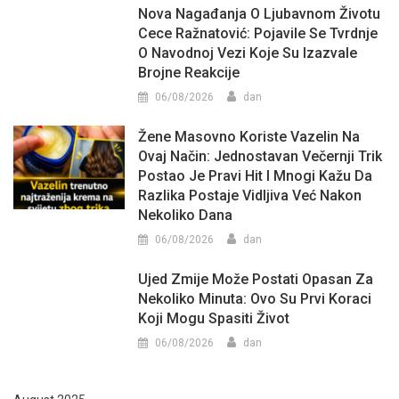
Nova Nagađanja O Ljubavnom Životu
Cece Ražnatović: Pojavile Se Tvrdnje
O Navodnoj Vezi Koje Su Izazvale
Brojne Reakcije
06/08/2026
dan
Žene Masovno Koriste Vazelin Na
Ovaj Način: Jednostavan Večernji Trik
Postao Je Pravi Hit I Mnogi Kažu Da
Razlika Postaje Vidljiva Već Nakon
Nekoliko Dana
06/08/2026
dan
Ujed Zmije Može Postati Opasan Za
Nekoliko Minuta: Ovo Su Prvi Koraci
Koji Mogu Spasiti Život
06/08/2026
dan