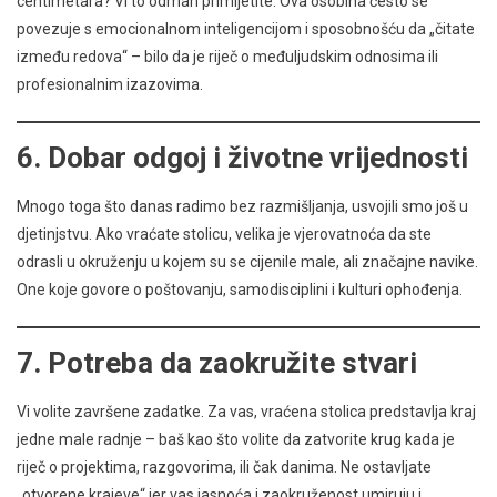
centimetara? Vi to odmah primijetite. Ova osobina često se
povezuje s emocionalnom inteligencijom i sposobnošću da „čitate
između redova“ – bilo da je riječ o međuljudskim odnosima ili
profesionalnim izazovima.
6.
Dobar odgoj i životne vrijednosti
Mnogo toga što danas radimo bez razmišljanja, usvojili smo još u
djetinjstvu. Ako vraćate stolicu, velika je vjerovatnoća da ste
odrasli u okruženju u kojem su se cijenile male, ali značajne navike.
One koje govore o poštovanju, samodisciplini i kulturi ophođenja.
7.
Potreba da zaokružite stvari
Vi volite završene zadatke. Za vas, vraćena stolica predstavlja kraj
jedne male radnje – baš kao što volite da zatvorite krug kada je
riječ o projektima, razgovorima, ili čak danima. Ne ostavljate
„otvorene krajeve“ jer vas jasnoća i zaokruženost umiruju i