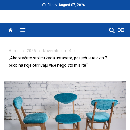
Skip
Friday, August 07, 2026
to
content
Menu
Home
2025
November
4
„Ako vraćate stolicu kada ustanete, posjedujete ovih 7
osobina koje otkrivaju više nego što mislite“