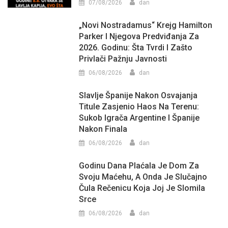
07/08/2026
dan
„Novi Nostradamus“ Krejg Hamilton
Parker I Njegova Predviđanja Za
2026. Godinu: Šta Tvrdi I Zašto
Privlači Pažnju Javnosti
06/08/2026
dan
Slavlje Španije Nakon Osvajanja
Titule Zasjenio Haos Na Terenu:
Sukob Igrača Argentine I Španije
Nakon Finala
06/08/2026
dan
Godinu Dana Plaćala Je Dom Za
Svoju Maćehu, A Onda Je Slučajno
Čula Rečenicu Koja Joj Je Slomila
Srce
06/08/2026
dan