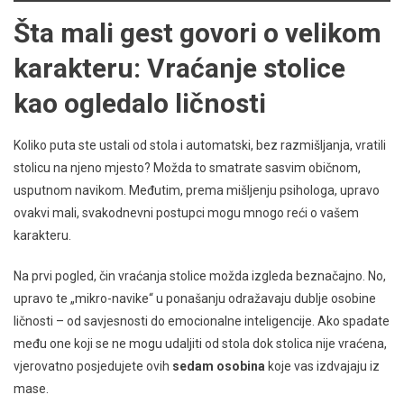
Šta mali gest govori o velikom
karakteru: Vraćanje stolice
kao ogledalo ličnosti
Koliko puta ste ustali od stola i automatski, bez razmišljanja, vratili
stolicu na njeno mjesto? Možda to smatrate sasvim običnom,
usputnom navikom. Međutim, prema mišljenju psihologa, upravo
ovakvi mali, svakodnevni postupci mogu mnogo reći o vašem
karakteru.
Na prvi pogled, čin vraćanja stolice možda izgleda beznačajno. No,
upravo te „mikro-navike“ u ponašanju odražavaju dublje osobine
ličnosti – od savjesnosti do emocionalne inteligencije. Ako spadate
među one koji se ne mogu udaljiti od stola dok stolica nije vraćena,
vjerovatno posjedujete ovih
sedam osobina
koje vas izdvajaju iz
mase.