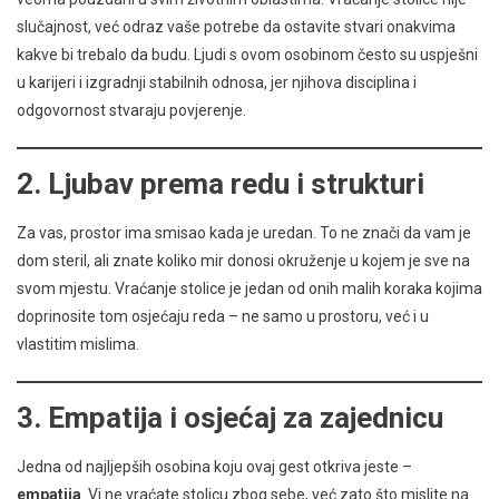
slučajnost, već odraz vaše potrebe da ostavite stvari onakvima
kakve bi trebalo da budu. Ljudi s ovom osobinom često su uspješni
u karijeri i izgradnji stabilnih odnosa, jer njihova disciplina i
odgovornost stvaraju povjerenje.
2.
Ljubav prema redu i strukturi
Za vas, prostor ima smisao kada je uredan. To ne znači da vam je
dom steril, ali znate koliko mir donosi okruženje u kojem je sve na
svom mjestu. Vraćanje stolice je jedan od onih malih koraka kojima
doprinosite tom osjećaju reda – ne samo u prostoru, već i u
vlastitim mislima.
3.
Empatija i osjećaj za zajednicu
Jedna od najljepših osobina koju ovaj gest otkriva jeste –
empatija
. Vi ne vraćate stolicu zbog sebe, već zato što mislite na