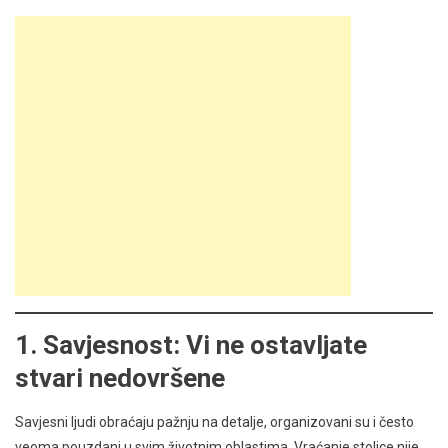
1.
Savjesnost: Vi ne ostavljate
stvari nedovršene
Savjesni ljudi obraćaju pažnju na detalje, organizovani su i često
veoma pouzdani u svim životnim oblastima. Vraćanje stolice nije