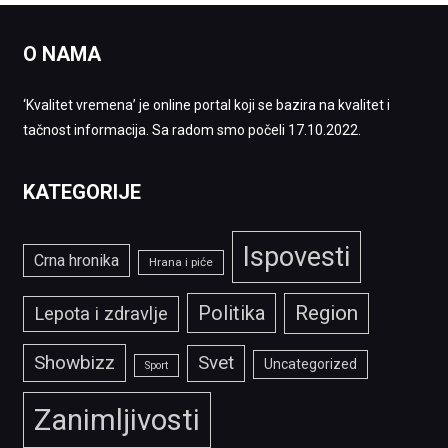
O NAMA
‘Kvalitet vremena’ je online portal koji se bazira na kvalitet i
tačnost informacija. Sa radom smo počeli 17.10.2022.
KATEGORIJE
Ispovesti
Crna hronika
Hrana i piće
Politika
Region
Lepota i zdravlje
Showbizz
Svet
Uncategorized
Sport
Zanimljivosti