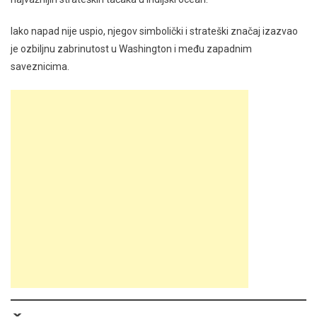
Iako napad nije uspio, njegov simbolički i strateški značaj izazvao
je ozbiljnu zabrinutost u Washington i među zapadnim
saveznicima.