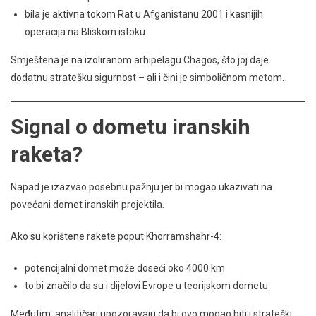
bila je aktivna tokom Rat u Afganistanu 2001 i kasnijih
operacija na Bliskom istoku
Smještena je na izoliranom arhipelagu Chagos, što joj daje
dodatnu stratešku sigurnost – ali i čini je simboličnom metom.
Signal o dometu iranskih
raketa?
Napad je izazvao posebnu pažnju jer bi mogao ukazivati na
povećani domet iranskih projektila.
Ako su korištene rakete poput Khorramshahr-4:
potencijalni domet može doseći oko 4000 km
to bi značilo da su i dijelovi Evrope u teorijskom dometu
Međutim, analitičari upozoravaju da bi ovo mogao biti i strateški