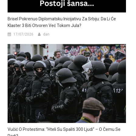
Brisel Pokrenuo Diplomatsku Inicijativu Za Srbiju: Da Li Će
Klaster 3 Biti Otvoren Već Tokom Jula?
17/07/2026
dan
Vučić O Protestima: “Hteli Su Spaliti 300 Ljudi” – O Čemu Se
Radi?