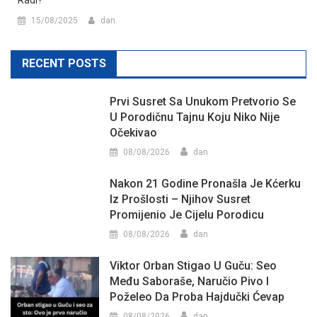
15/08/2025
dan
RECENT POSTS
Prvi Susret Sa Unukom Pretvorio Se
U Porodičnu Tajnu Koju Niko Nije
Očekivao
08/08/2026
dan
Nakon 21 Godine Pronašla Je Kćerku
Iz Prošlosti – Njihov Susret
Promijenio Je Cijelu Porodicu
08/08/2026
dan
Viktor Orban Stigao U Guču: Seo
Među Saboraše, Naručio Pivo I
Poželeo Da Proba Hajdučki Ćevap
08/08/2026
dan