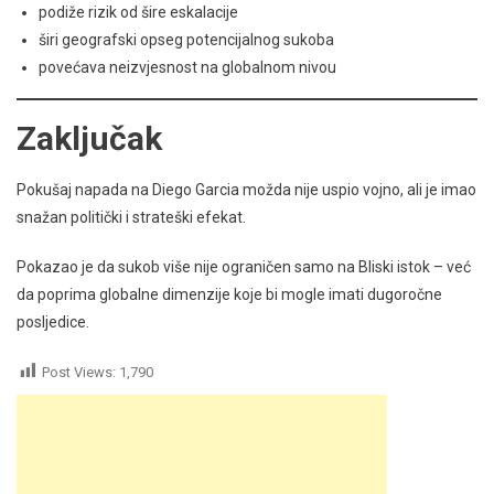
podiže rizik od šire eskalacije
širi geografski opseg potencijalnog sukoba
povećava neizvjesnost na globalnom nivou
Zaključak
Pokušaj napada na Diego Garcia možda nije uspio vojno, ali je imao
snažan politički i strateški efekat.
Pokazao je da sukob više nije ograničen samo na Bliski istok – već
da poprima globalne dimenzije koje bi mogle imati dugoročne
posljedice.
Post Views:
1,790