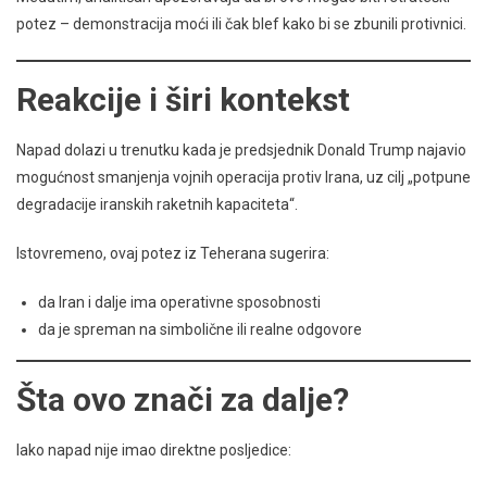
potez – demonstracija moći ili čak blef kako bi se zbunili protivnici.
Reakcije i širi kontekst
Napad dolazi u trenutku kada je predsjednik Donald Trump najavio
mogućnost smanjenja vojnih operacija protiv Irana, uz cilj „potpune
degradacije iranskih raketnih kapaciteta“.
Istovremeno, ovaj potez iz Teherana sugerira:
da Iran i dalje ima operativne sposobnosti
da je spreman na simbolične ili realne odgovore
Šta ovo znači za dalje?
Iako napad nije imao direktne posljedice: