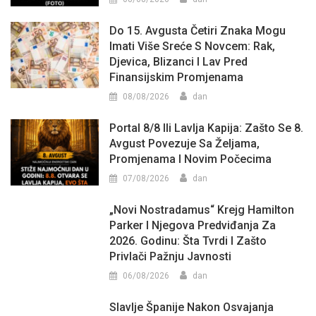
Do 15. Avgusta Četiri Znaka Mogu
Imati Više Sreće S Novcem: Rak,
Djevica, Blizanci I Lav Pred
Finansijskim Promjenama
08/08/2026
dan
Portal 8/8 Ili Lavlja Kapija: Zašto Se 8.
Avgust Povezuje Sa Željama,
Promjenama I Novim Počecima
07/08/2026
dan
„Novi Nostradamus“ Krejg Hamilton
Parker I Njegova Predviđanja Za
2026. Godinu: Šta Tvrdi I Zašto
Privlači Pažnju Javnosti
06/08/2026
dan
Slavlje Španije Nakon Osvajanja