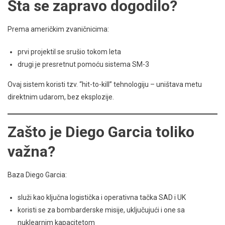
Šta se zapravo dogodilo?
Prema američkim zvaničnicima:
prvi projektil se srušio tokom leta
drugi je presretnut pomoću sistema SM-3
Ovaj sistem koristi tzv. “hit-to-kill” tehnologiju – uništava metu
direktnim udarom, bez eksplozije.
Zašto je Diego Garcia toliko
važna?
Baza Diego Garcia:
služi kao ključna logistička i operativna tačka SAD i UK
koristi se za bombarderske misije, uključujući i one sa
nuklearnim kapacitetom