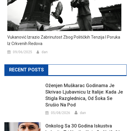
Vukanović Izrazio Zabrinutost Zbog Političkih Tenzija I Poruka
Iz Crkvenih Redova
09/06/2025
dan
RECENT POSTS
Oženjen Muškarac Godinama Je
Skrivao Ljubavnicu Iz Italije: Kada Je
Stigla Razglednica, Od Šoka Se
Srušio Na Pod
05/08/2026
dan
Onkolog Sa 30 Godina Iskustva