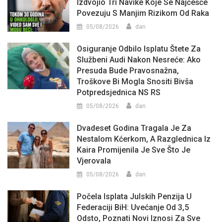
Izdvojio Tri Navike Koje Se Najčešće
Povezuju S Manjim Rizikom Od Raka
05/08/2026
dan
Osiguranje Odbilo Isplatu Štete Za
Službeni Audi Nakon Nesreće: Ako
Presuda Bude Pravosnažna,
Troškove Bi Mogla Snositi Bivša
Potpredsjednica NS RS
05/08/2026
dan
Dvadeset Godina Tragala Je Za
Nestalom Kćerkom, A Razglednica Iz
Kaira Promijenila Je Sve Što Je
Vjerovala
05/08/2026
dan
Počela Isplata Julskih Penzija U
Federaciji BiH: Uvećanje Od 3,5
Odsto, Poznati Novi Iznosi Za Sve