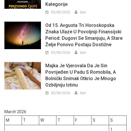
Kategorije
05/08/2026
dan
Od 15. Avgusta Tri Horoskopska
Znaka Ulaze U Povoljniji Finansijski
Period: Dugovi Se Smanjuju, A Stare
Želje Ponovo Postaju Dostižne
05/08/2026
dan
Majka Je Vjerovala Da Je Sin
Povrijeđen U Padu S Romobila, A
Bolnički Snimak Otkrio Je Mnogo
Ozbiljniju Istinu
05/08/2026
dan
March 2026
M
T
W
T
F
S
S
1