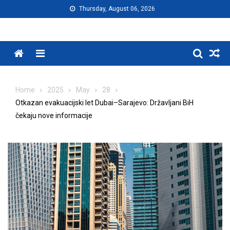
Skip
Thursday, August 06, 2026
to
content
Menu
Home
2025
May
28
Otkazan evakuacijski let Dubai–Sarajevo: Državljani BiH
čekaju nove informacije