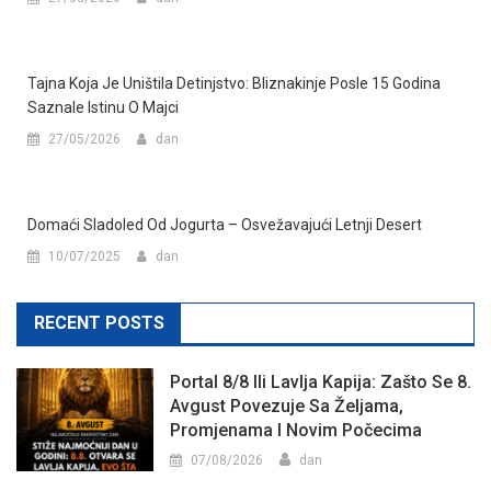
Tajna Koja Je Uništila Detinjstvo: Bliznakinje Posle 15 Godina
Saznale Istinu O Majci
27/05/2026
dan
Domaći Sladoled Od Jogurta – Osvežavajući Letnji Desert
10/07/2025
dan
RECENT POSTS
Portal 8/8 Ili Lavlja Kapija: Zašto Se 8.
Avgust Povezuje Sa Željama,
Promjenama I Novim Počecima
07/08/2026
dan