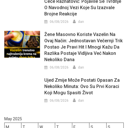
Cece Ražnatović: Pojavile Se Tvrdnje
O Navodnoj Vezi Koje Su Izazvale
Brojne Reakcije
06/08/2026
dan
Žene Masovno Koriste Vazelin Na
Ovaj Način: Jednostavan Večernji Trik
Postao Je Pravi Hit I Mnogi Kažu Da
Razlika Postaje Vidljiva Već Nakon
Nekoliko Dana
06/08/2026
dan
Ujed Zmije Može Postati Opasan Za
Nekoliko Minuta: Ovo Su Prvi Koraci
Koji Mogu Spasiti Život
06/08/2026
dan
May 2025
M
T
W
T
F
S
S