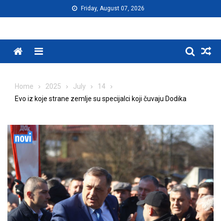
Skip
Friday, August 07, 2026
to
content
Menu
Home
2025
July
14
Evo iz koje strane zemlje su specijalci koji čuvaju Dodika