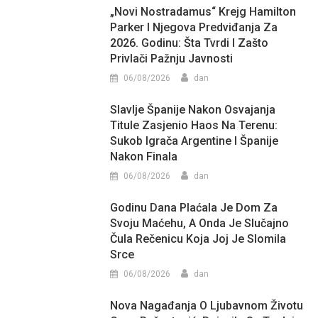
„Novi Nostradamus“ Krejg Hamilton
Parker I Njegova Predviđanja Za
2026. Godinu: Šta Tvrdi I Zašto
Privlači Pažnju Javnosti
06/08/2026
dan
Slavlje Španije Nakon Osvajanja
Titule Zasjenio Haos Na Terenu:
Sukob Igrača Argentine I Španije
Nakon Finala
06/08/2026
dan
Godinu Dana Plaćala Je Dom Za
Svoju Maćehu, A Onda Je Slučajno
Čula Rečenicu Koja Joj Je Slomila
Srce
06/08/2026
dan
Nova Nagađanja O Ljubavnom Životu