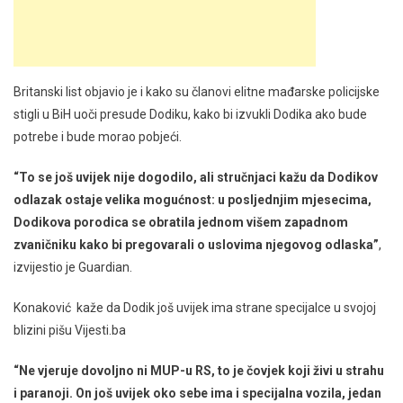
Britanski list objavio je i kako su članovi elitne mađarske policijske
stigli u BiH uoči presude Dodiku, kako bi izvukli Dodika ako bude
potrebe i bude morao pobjeći.
“To se još uvijek nije dogodilo, ali stručnjaci kažu da Dodikov
odlazak ostaje velika mogućnost: u posljednjim mjesecima,
Dodikova porodica se obratila jednom višem zapadnom
zvaničniku kako bi pregovarali o uslovima njegovog odlaska”
,
izvijestio je Guardian.
Konaković kaže da Dodik još uvijek ima strane specijalce u svojoj
blizini pišu Vijesti.ba
“Ne vjeruje dovoljno ni MUP-u RS, to je čovjek koji živi u strahu
i paranoji. On još uvijek oko sebe ima i specijalna vozila, jedan