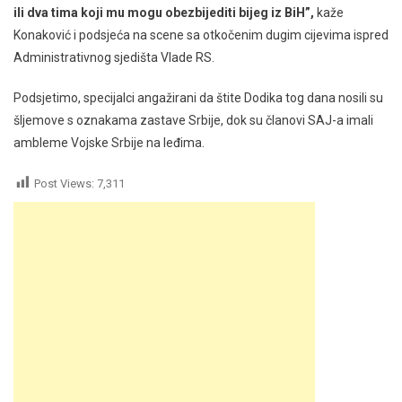
ili dva tima koji mu mogu obezbijediti bijeg iz BiH”,
kaže
Konaković i podsjeća na scene sa otkočenim dugim cijevima ispred
Administrativnog sjedišta Vlade RS.
Podsjetimo, specijalci angažirani da štite Dodika tog dana nosili su
šljemove s oznakama zastave Srbije, dok su članovi SAJ-a imali
ambleme Vojske Srbije na leđima.
Post Views:
7,311