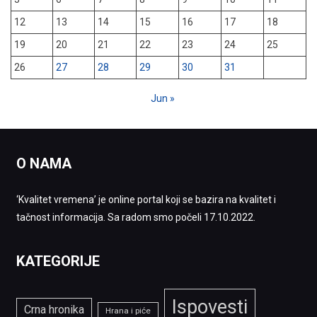
12
13
14
15
16
17
18
19
20
21
22
23
24
25
26
27
28
29
30
31
Jun »
O NAMA
‘Kvalitet vremena’ je online portal koji se bazira na kvalitet i
tačnost informacija. Sa radom smo počeli 17.10.2022.
KATEGORIJE
Ispovesti
Crna hronika
Hrana i piće