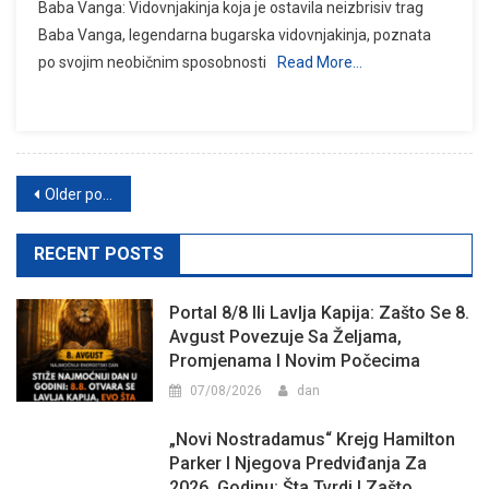
Baba Vanga: Vidovnjakinja koja je ostavila neizbrisiv trag
Baba Vanga, legendarna bugarska vidovnjakinja, poznata
po svojim neobičnim sposobnosti
Read More…
Posts
Older posts
navigation
RECENT POSTS
Portal 8/8 Ili Lavlja Kapija: Zašto Se 8.
Avgust Povezuje Sa Željama,
Promjenama I Novim Počecima
07/08/2026
dan
„Novi Nostradamus“ Krejg Hamilton
Parker I Njegova Predviđanja Za
2026. Godinu: Šta Tvrdi I Zašto