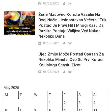
06/08/2026
dan
Žene Masovno Koriste Vazelin Na
Ovaj Način: Jednostavan Večernji Trik
Postao Je Pravi Hit I Mnogi Kažu Da
Razlika Postaje Vidljiva Već Nakon
Nekoliko Dana
06/08/2026
dan
Ujed Zmije Može Postati Opasan Za
Nekoliko Minuta: Ovo Su Prvi Koraci
Koji Mogu Spasiti Život
06/08/2026
dan
May 2025
M
T
W
T
F
S
S
1
2
3
4
5
6
7
8
9
10
11