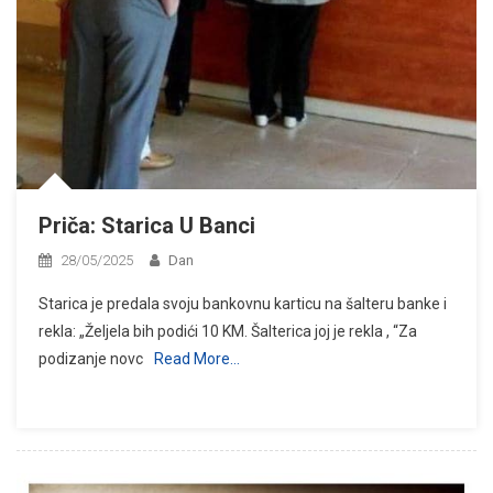
Priča: Starica U Banci
28/05/2025
Dan
Starica je predala svoju bankovnu karticu na šalteru banke i
rekla: „Željela bih podići 10 KM. Šalterica joj je rekla , “Za
podizanje novc
Read More…