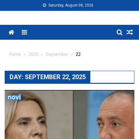
Skip
Saturday, August 08, 2026
to
content
Menu
Home
2025
September
22
DAY:
SEPTEMBER 22, 2025