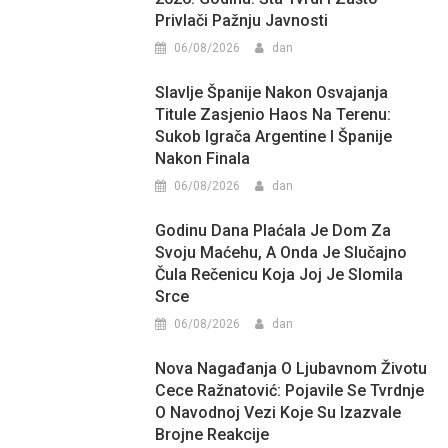
Privlači Pažnju Javnosti
06/08/2026
dan
Slavlje Španije Nakon Osvajanja
Titule Zasjenio Haos Na Terenu:
Sukob Igrača Argentine I Španije
Nakon Finala
06/08/2026
dan
Godinu Dana Plaćala Je Dom Za
Svoju Maćehu, A Onda Je Slučajno
Čula Rečenicu Koja Joj Je Slomila
Srce
06/08/2026
dan
Nova Nagađanja O Ljubavnom Životu
Cece Ražnatović: Pojavile Se Tvrdnje
O Navodnoj Vezi Koje Su Izazvale
Brojne Reakcije