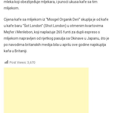
mleka koji obezbjeđuje mljekara, i punoći ukusa kafe sa tim
mlijekom.
Cijena kafe sa mlijekom iz “Mosgel Organik Deri” skuplja je od kafe
u kafe baru “Šot London” (Shot London) u otmenim kvartovima
Mejfer i Merilebon, koji naplaćuje 265 funti za dupli espreso s
mlijekom napravljen od rijetkog pasulja sa Okinave u Japanu, što je
po navodima britanskih medija bila u aprilu ove godine najskuplja
kafa u Britaniji.
Post Views:
3,670