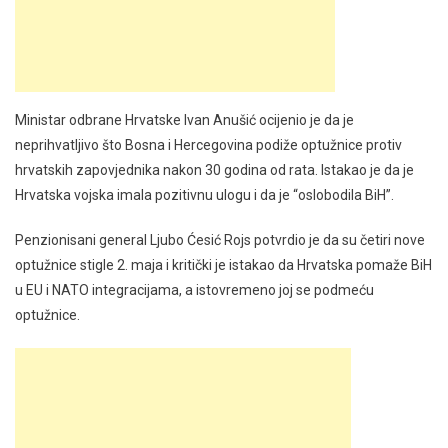
Ministar odbrane Hrvatske Ivan Anušić ocijenio je da je
neprihvatljivo što Bosna i Hercegovina podiže optužnice protiv
hrvatskih zapovjednika nakon 30 godina od rata. Istakao je da je
Hrvatska vojska imala pozitivnu ulogu i da je “oslobodila BiH”.
Penzionisani general Ljubo Ćesić Rojs potvrdio je da su četiri nove
optužnice stigle 2. maja i kritički je istakao da Hrvatska pomaže BiH
u EU i NATO integracijama, a istovremeno joj se podmeću
optužnice.