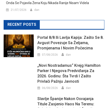
Onda Se Pojavila Žena Koju Nikada Ranije Nisam Videla
21/07/2026
dan
RECENT POSTS
Portal 8/8 Ili Lavlja Kapija: Zašto Se 8.
Avgust Povezuje Sa Željama,
Promjenama I Novim Počecima
07/08/2026
dan
„Novi Nostradamus“ Krejg Hamilton
Parker I Njegova Predviđanja Za
2026. Godinu: Šta Tvrdi I Zašto
Privlači Pažnju Javnosti
06/08/2026
dan
Slavlje Španije Nakon Osvajanja
Titule Zasjenio Haos Na Terenu: