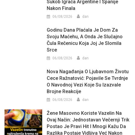
Sukob Igrača Argentine I Španije
Nakon Finala
06/08/2026
dan
Godinu Dana Plaćala Je Dom Za
Svoju Maćehu, A Onda Je Slučajno
Čula Rečenicu Koja Joj Je Slomila
Srce
06/08/2026
dan
Nova Nagađanja O Ljubavnom Životu
Cece Ražnatović: Pojavile Se Tvrdnje
O Navodnoj Vezi Koje Su Izazvale
Brojne Reakcije
06/08/2026
dan
Žene Masovno Koriste Vazelin Na
Ovaj Način: Jednostavan Večernji Trik
Postao Je Pravi Hit I Mnogi Kažu Da
Razlika Postaje Vidljiva Već Nakon