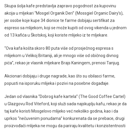
Skupa šolja kafe predstavlja zapravo pogodnost za kupovinu
akcija u mljekari “Mosgel Organik Deri” (Mossgiel Organic Dairy’s),
jer osobe koje kupe 34 dionice te farme dobijaju sertifikat za
espreso sa mlijekom, koji se može kupiti od ovog vikenda u jednom
od 13 kafića u Škotskoj, koji koriste mlijeko iz te mljekare.
“Ova kafa košta skoro 80 ​​puta više od prosječnog espresa s
mlijekom u Velikoj Britaniji, ali je mnogo više od običnog divnog
pića”, rekao je vlasnik mljekare Brajs Kaningem, prenosi Tanjug.
Akcionari dobijaju i druge nagrade, kao što su obilasci farme,
popusti na isporuku mlijeka i pozivi na posebne događaje.
Jedan od vlasnika “Dobrog kafe kartela” (The Good Coffee Cartel)
u Glazgovu Rod Viteford, koji služi sada najskuplju kafu, rekao je da
taj kafe koristi Mosgelovo mlijeko već nekoliko godina, kao i da
uprkos “nečuvenim ponudama” konkurenata da se prebace, drugi
proizvođači mlijeka ne mogu da pariraju kvalitetu i konzistentnosti