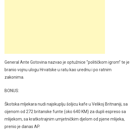
General Ante Gotovina nazvao je optužnice “političkom igrom” te je
branio vojnu ulogu Hrvatske u ratu kao urednu i po ratnim
zakonima.
BONUS:
Škotska mljekara nudi najskuplju šoljicu kafe u Velikoj Britnaniji, sa
cijenom od 272 britanske funte (oko 640 KM) za dupli espreso sa
mlijekom, sa kratkotrajnim umjetničkim djelom od pjene mlijeka,
prenio je danas AP.