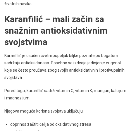
životnih navika.
Karanfilić – mali začin sa
snažnim antioksidativnim
svojstvima
Karanfilić je osušen cvetni pupoljak biljke poznate po bogatom
sadržaju antioksidanasa. Posebno se izdvaja jedinjenje eugenol,
koje se često proučava zbog svojih antioksidativnih i protivupalnih
svojstava.
Pored toga, karanfilić sadrži vitamin C, vitamin K, mangan, kalcijum
i magnezijum.
Njegova moguća korisna svojstva uključuju:
doprinos zaštiti ćelija od oksidativnog stresa