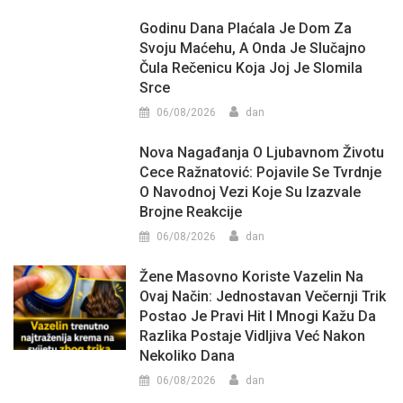
Godinu Dana Plaćala Je Dom Za
Svoju Maćehu, A Onda Je Slučajno
Čula Rečenicu Koja Joj Je Slomila
Srce
06/08/2026
dan
Nova Nagađanja O Ljubavnom Životu
Cece Ražnatović: Pojavile Se Tvrdnje
O Navodnoj Vezi Koje Su Izazvale
Brojne Reakcije
06/08/2026
dan
Žene Masovno Koriste Vazelin Na
Ovaj Način: Jednostavan Večernji Trik
Postao Je Pravi Hit I Mnogi Kažu Da
Razlika Postaje Vidljiva Već Nakon
Nekoliko Dana
06/08/2026
dan