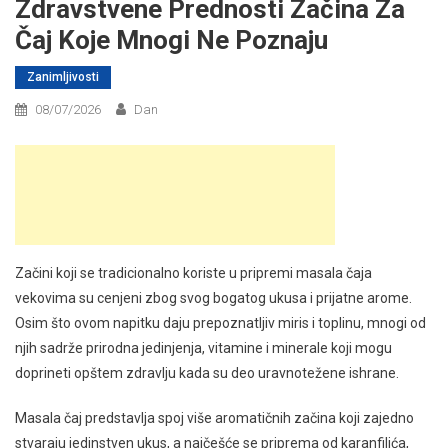
Zdravstvene Prednosti Začina Za
Čaj Koje Mnogi Ne Poznaju
Zanimljivosti
08/07/2026
Dan
Začini koji se tradicionalno koriste u pripremi masala čaja
vekovima su cenjeni zbog svog bogatog ukusa i prijatne arome.
Osim što ovom napitku daju prepoznatljiv miris i toplinu, mnogi od
njih sadrže prirodna jedinjenja, vitamine i minerale koji mogu
doprineti opštem zdravlju kada su deo uravnotežene ishrane.
Masala čaj predstavlja spoj više aromatičnih začina koji zajedno
stvaraju jedinstven ukus, a najčešće se priprema od karanfilića,