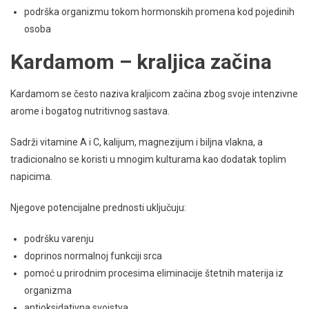
podrška organizmu tokom hormonskih promena kod pojedinih
osoba
Kardamom – kraljica začina
Kardamom se često naziva kraljicom začina zbog svoje intenzivne
arome i bogatog nutritivnog sastava.
Sadrži vitamine A i C, kalijum, magnezijum i biljna vlakna, a
tradicionalno se koristi u mnogim kulturama kao dodatak toplim
napicima.
Njegove potencijalne prednosti uključuju:
podršku varenju
doprinos normalnoj funkciji srca
pomoć u prirodnim procesima eliminacije štetnih materija iz
organizma
antioksidativna svojstva