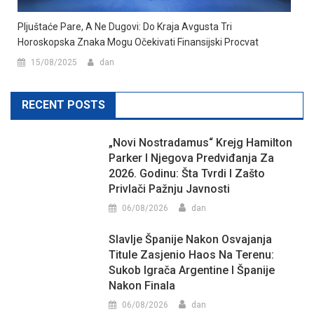
Pljuštaće Pare, A Ne Dugovi: Do Kraja Avgusta Tri
Horoskopska Znaka Mogu Očekivati Finansijski Procvat
15/08/2025
dan
RECENT POSTS
„Novi Nostradamus“ Krejg Hamilton
Parker I Njegova Predviđanja Za
2026. Godinu: Šta Tvrdi I Zašto
Privlači Pažnju Javnosti
06/08/2026
dan
Slavlje Španije Nakon Osvajanja
Titule Zasjenio Haos Na Terenu:
Sukob Igrača Argentine I Španije
Nakon Finala
06/08/2026
dan