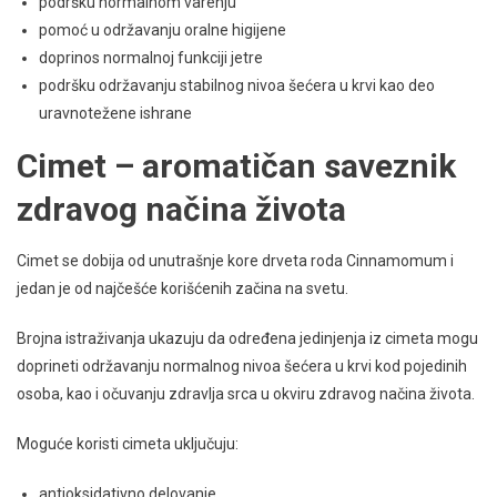
podršku normalnom varenju
pomoć u održavanju oralne higijene
doprinos normalnoj funkciji jetre
podršku održavanju stabilnog nivoa šećera u krvi kao deo
uravnotežene ishrane
Cimet – aromatičan saveznik
zdravog načina života
Cimet se dobija od unutrašnje kore drveta roda Cinnamomum i
jedan je od najčešće korišćenih začina na svetu.
Brojna istraživanja ukazuju da određena jedinjenja iz cimeta mogu
doprineti održavanju normalnog nivoa šećera u krvi kod pojedinih
osoba, kao i očuvanju zdravlja srca u okviru zdravog načina života.
Moguće koristi cimeta uključuju:
antioksidativno delovanje