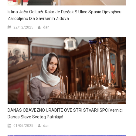
Istina Jača Od Laži: Kako Je Dječak S Ulice Spasio Djevojčicu
Zarobljenu Iza Savršenih Zidova
22/12/2025
dan
DANAS OBAVEZNO URADITE OVE STRI STVARI! SPCi Vernici
Danas Slave Svetog Patrikija!
01/06/2025
dan