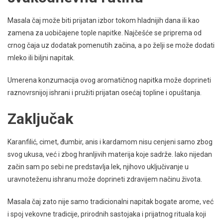
Masala čaj može biti prijatan izbor tokom hladnijih dana ili kao
zamena za uobičajene tople napitke. Najčešće se priprema od
crnog čaja uz dodatak pomenutih začina, a po želji se može dodati
mleko ili biljni napitak.
Umerena konzumacija ovog aromatičnog napitka može doprineti
raznovrsnijoj ishrani i pružiti prijatan osećaj topline i opuštanja.
Zaključak
Karanfilić, cimet, đumbir, anis i kardamom nisu cenjeni samo zbog
svog ukusa, već i zbog hranljivih materija koje sadrže. Iako nijedan
začin sam po sebi ne predstavlja lek, njihovo uključivanje u
uravnoteženu ishranu može doprineti zdravijem načinu života.
Masala čaj zato nije samo tradicionalni napitak bogate arome, već
i spoj vekovne tradicije, prirodnih sastojaka i prijatnog rituala koji