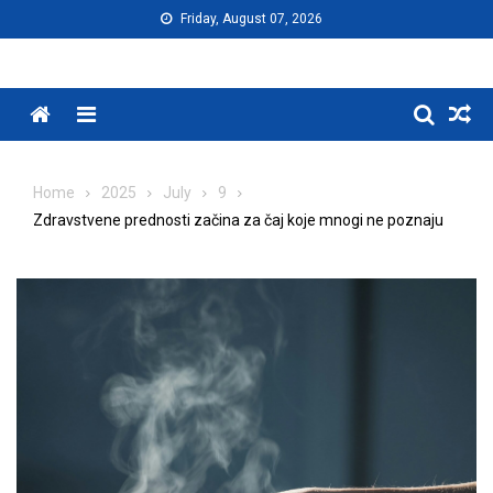
Skip
Friday, August 07, 2026
to
content
Menu
Home
2025
July
9
Zdravstvene prednosti začina za čaj koje mnogi ne poznaju