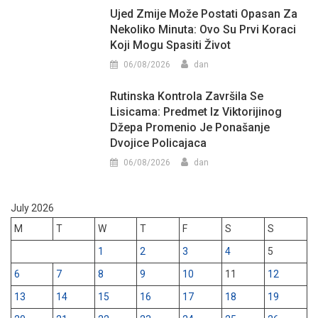
Ujed Zmije Može Postati Opasan Za
Nekoliko Minuta: Ovo Su Prvi Koraci
Koji Mogu Spasiti Život
06/08/2026
dan
Rutinska Kontrola Završila Se
Lisicama: Predmet Iz Viktorijinog
Džepa Promenio Je Ponašanje
Dvojice Policajaca
06/08/2026
dan
July 2026
M
T
W
T
F
S
S
1
2
3
4
5
6
7
8
9
10
11
12
13
14
15
16
17
18
19