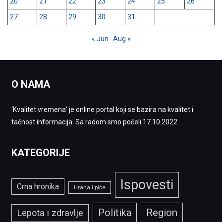
20
21
22
23
24
25
26
27
28
29
30
31
« Jun
Aug »
O NAMA
‘Kvalitet vremena’ je online portal koji se bazira na kvalitet i
tačnost informacija. Sa radom smo počeli 17.10.2022.
KATEGORIJE
Ispovesti
Crna hronika
Hrana i piće
Politika
Region
Lepota i zdravlje