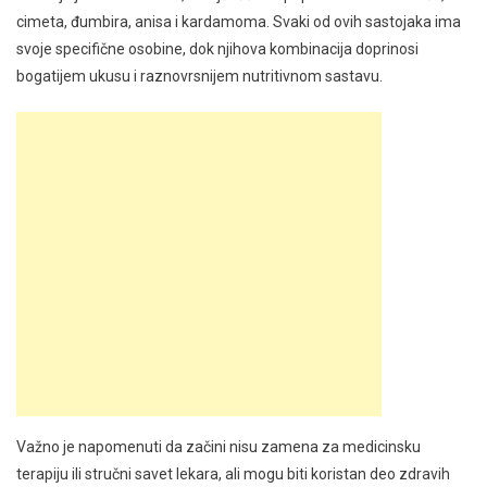
cimeta, đumbira, anisa i kardamoma. Svaki od ovih sastojaka ima
svoje specifične osobine, dok njihova kombinacija doprinosi
bogatijem ukusu i raznovrsnijem nutritivnom sastavu.
Važno je napomenuti da začini nisu zamena za medicinsku
terapiju ili stručni savet lekara, ali mogu biti koristan deo zdravih