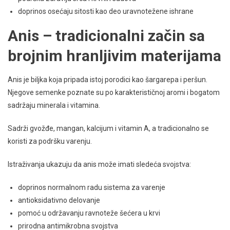
doprinos osećaju sitosti kao deo uravnotežene ishrane
Anis – tradicionalni začin sa
brojnim hranljivim materijama
Anis je biljka koja pripada istoj porodici kao šargarepa i peršun.
Njegove semenke poznate su po karakterističnoj aromi i bogatom
sadržaju minerala i vitamina.
Sadrži gvožđe, mangan, kalcijum i vitamin A, a tradicionalno se
koristi za podršku varenju.
Istraživanja ukazuju da anis može imati sledeća svojstva:
doprinos normalnom radu sistema za varenje
antioksidativno delovanje
pomoć u održavanju ravnoteže šećera u krvi
prirodna antimikrobna svojstva