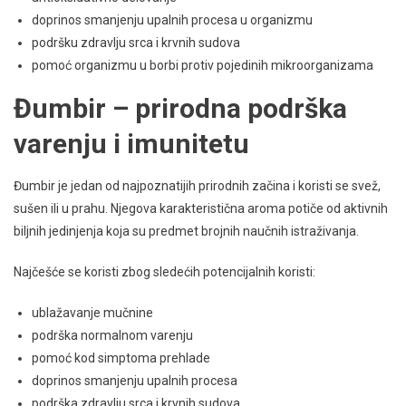
doprinos smanjenju upalnih procesa u organizmu
podršku zdravlju srca i krvnih sudova
pomoć organizmu u borbi protiv pojedinih mikroorganizama
Đumbir – prirodna podrška
varenju i imunitetu
Đumbir je jedan od najpoznatijih prirodnih začina i koristi se svež,
sušen ili u prahu. Njegova karakteristična aroma potiče od aktivnih
biljnih jedinjenja koja su predmet brojnih naučnih istraživanja.
Najčešće se koristi zbog sledećih potencijalnih koristi:
ublažavanje mučnine
podrška normalnom varenju
pomoć kod simptoma prehlade
doprinos smanjenju upalnih procesa
podrška zdravlju srca i krvnih sudova