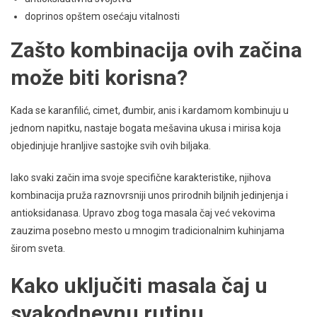
doprinos opštem osećaju vitalnosti
Zašto kombinacija ovih začina
može biti korisna?
Kada se karanfilić, cimet, đumbir, anis i kardamom kombinuju u
jednom napitku, nastaje bogata mešavina ukusa i mirisa koja
objedinjuje hranljive sastojke svih ovih biljaka.
Iako svaki začin ima svoje specifične karakteristike, njihova
kombinacija pruža raznovrsniji unos prirodnih biljnih jedinjenja i
antioksidanasa. Upravo zbog toga masala čaj već vekovima
zauzima posebno mesto u mnogim tradicionalnim kuhinjama
širom sveta.
Kako uključiti masala čaj u
svakodnevnu rutinu