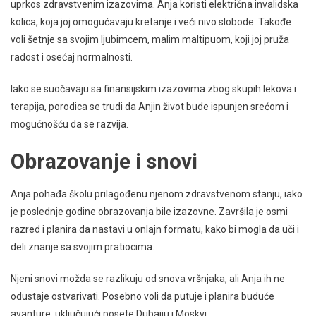
uprkos zdravstvenim izazovima. Anja koristi električna invalidska
kolica, koja joj omogućavaju kretanje i veći nivo slobode. Takođe
voli šetnje sa svojim ljubimcem, malim maltipuom, koji joj pruža
radost i osećaj normalnosti.
Iako se suočavaju sa finansijskim izazovima zbog skupih lekova i
terapija, porodica se trudi da Anjin život bude ispunjen srećom i
mogućnošću da se razvija.
Obrazovanje i snovi
Anja pohađa školu prilagođenu njenom zdravstvenom stanju, iako
je poslednje godine obrazovanja bile izazovne. Završila je osmi
razred i planira da nastavi u onlajn formatu, kako bi mogla da uči i
deli znanje sa svojim pratiocima.
Njeni snovi možda se razlikuju od snova vršnjaka, ali Anja ih ne
odustaje ostvarivati. Posebno voli da putuje i planira buduće
avanture, uključujući posete Dubaiju i Moskvi.