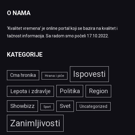
O NAMA
‘Kvalitet vremena’ je online portal koji se bazira na kvalitet i
tačnost informacija. Sa radom smo počeli 17.10.2022.
KATEGORIJE
Ispovesti
Crna hronika
Hrana i piće
Politika
Region
Lepota i zdravlje
Showbizz
Svet
Uncategorized
Sport
Zanimljivosti