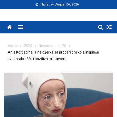
Skip
Thursday, August 06, 2026
to
content
Menu
Home
2025
November
20
Anja Korčagina: Tinejdžerka sa progerijom koja inspiriše
svet hrabrošću i pozitivnim stavom