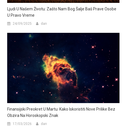
Ljudi U Našem Životu: Zašto Nam Bog Šalje Baš Prave Osobe
U Pravo Vreme
24/09/2025
dan
Finansijski Preokret U Martu: Kako Iskoristiti Nove Prilike Bez
Obzira Na Horoskopski Znak
17/03/2026
dan