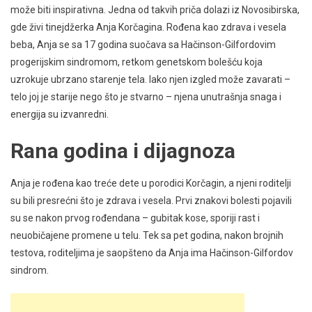
može biti inspirativna. Jedna od takvih priča dolazi iz Novosibirska,
gde živi tinejdžerka Anja Korčagina. Rođena kao zdrava i vesela
beba, Anja se sa 17 godina suočava sa Hačinson-Gilfordovim
progerijskim sindromom, retkom genetskom bolešću koja
uzrokuje ubrzano starenje tela. Iako njen izgled može zavarati –
telo joj je starije nego što je stvarno – njena unutrašnja snaga i
energija su izvanredni.
Rana godina i dijagnoza
Anja je rođena kao treće dete u porodici Korčagin, a njeni roditelji
su bili presrećni što je zdrava i vesela. Prvi znakovi bolesti pojavili
su se nakon prvog rođendana – gubitak kose, sporiji rast i
neuobičajene promene u telu. Tek sa pet godina, nakon brojnih
testova, roditeljima je saopšteno da Anja ima Hačinson-Gilfordov
sindrom.