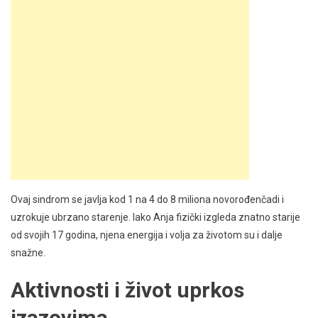
Ovaj sindrom se javlja kod 1 na 4 do 8 miliona novorođenčadi i
uzrokuje ubrzano starenje. Iako Anja fizički izgleda znatno starije
od svojih 17 godina, njena energija i volja za životom su i dalje
snažne.
Aktivnosti i život uprkos
izazovima