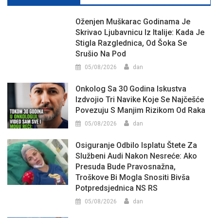
Oženjen Muškarac Godinama Je
Skrivao Ljubavnicu Iz Italije: Kada Je
Stigla Razglednica, Od Šoka Se
Srušio Na Pod
05/08/2026
dan
Onkolog Sa 30 Godina Iskustva
Izdvojio Tri Navike Koje Se Najčešće
Povezuju S Manjim Rizikom Od Raka
05/08/2026
dan
Osiguranje Odbilo Isplatu Štete Za
Službeni Audi Nakon Nesreće: Ako
Presuda Bude Pravosnažna,
Troškove Bi Mogla Snositi Bivša
Potpredsjednica NS RS
05/08/2026
dan