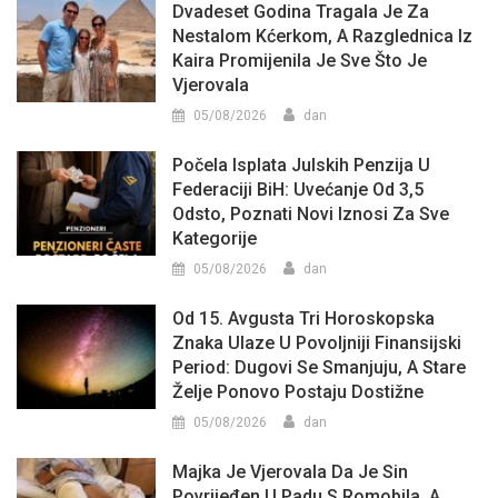
Dvadeset Godina Tragala Je Za
Nestalom Kćerkom, A Razglednica Iz
Kaira Promijenila Je Sve Što Je
Vjerovala
05/08/2026
dan
Počela Isplata Julskih Penzija U
Federaciji BiH: Uvećanje Od 3,5
Odsto, Poznati Novi Iznosi Za Sve
Kategorije
05/08/2026
dan
Od 15. Avgusta Tri Horoskopska
Znaka Ulaze U Povoljniji Finansijski
Period: Dugovi Se Smanjuju, A Stare
Želje Ponovo Postaju Dostižne
05/08/2026
dan
Majka Je Vjerovala Da Je Sin
Povrijeđen U Padu S Romobila, A