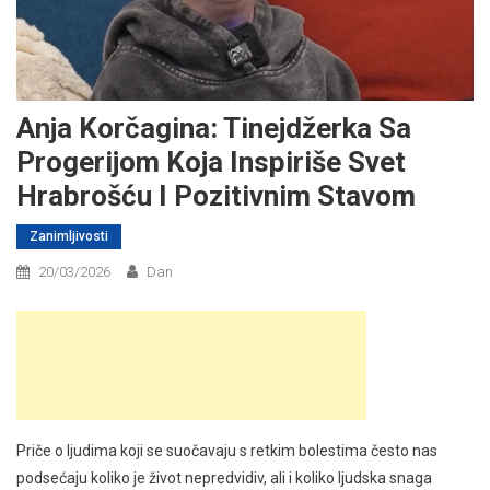
Anja Korčagina: Tinejdžerka Sa
Progerijom Koja Inspiriše Svet
Hrabrošću I Pozitivnim Stavom
Zanimljivosti
20/03/2026
Dan
Priče o ljudima koji se suočavaju s retkim bolestima često nas
podsećaju koliko je život nepredvidiv, ali i koliko ljudska snaga