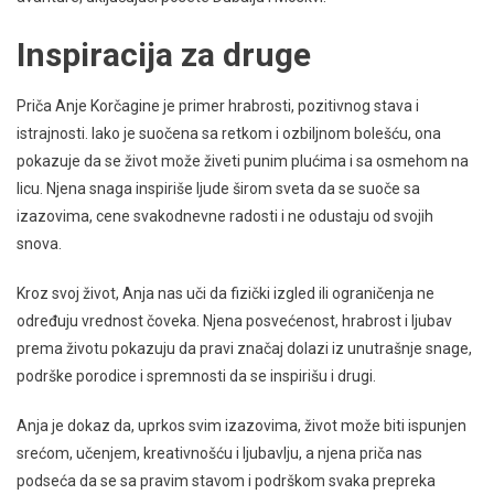
Inspiracija za druge
Priča Anje Korčagine je primer hrabrosti, pozitivnog stava i
istrajnosti. Iako je suočena sa retkom i ozbiljnom bolešću, ona
pokazuje da se život može živeti punim plućima i sa osmehom na
licu. Njena snaga inspiriše ljude širom sveta da se suoče sa
izazovima, cene svakodnevne radosti i ne odustaju od svojih
snova.
Kroz svoj život, Anja nas uči da fizički izgled ili ograničenja ne
određuju vrednost čoveka. Njena posvećenost, hrabrost i ljubav
prema životu pokazuju da pravi značaj dolazi iz unutrašnje snage,
podrške porodice i spremnosti da se inspirišu i drugi.
Anja je dokaz da, uprkos svim izazovima, život može biti ispunjen
srećom, učenjem, kreativnošću i ljubavlju, a njena priča nas
podseća da se sa pravim stavom i podrškom svaka prepreka