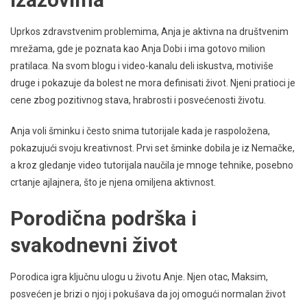
Uprkos zdravstvenim problemima, Anja je aktivna na društvenim
mrežama, gde je poznata kao Anja Dobi i ima gotovo milion
pratilaca. Na svom blogu i video-kanalu deli iskustva, motiviše
druge i pokazuje da bolest ne mora definisati život. Njeni pratioci je
cene zbog pozitivnog stava, hrabrosti i posvećenosti životu.
Anja voli šminku i često snima tutorijale kada je raspoložena,
pokazujući svoju kreativnost. Prvi set šminke dobila je iz Nemačke,
a kroz gledanje video tutorijala naučila je mnoge tehnike, posebno
crtanje ajlajnera, što je njena omiljena aktivnost.
Porodična podrška i
svakodnevni život
Porodica igra ključnu ulogu u životu Anje. Njen otac, Maksim,
posvećen je brizi o njoj i pokušava da joj omogući normalan život