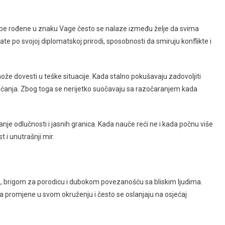
e rođene u znaku Vage često se nalaze između želje da svima
te po svojoj diplomatskoj prirodi, sposobnosti da smiruju konflikte i
e dovesti u teške situacije. Kada stalno pokušavaju zadovoljiti
jećanja. Zbog toga se nerijetko suočavaju sa razočaranjem kada
nje odlučnosti i jasnih granica. Kada nauče reći ne i kada počnu više
 i unutrašnji mir.
, brigom za porodicu i dubokom povezanošću sa bliskim ljudima.
 promjene u svom okruženju i često se oslanjaju na osjećaj