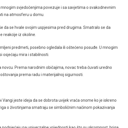
 mnogim svjedočenjima povezuje i sa savjetima o svakodnevnim
ati na atmosferu u domu.
eviše da se hvale svojim uspjesima pred drugima. Smatralo se da
e reakcije iz okoline.
omljeni predmeti, posebno ogledala ili oštećeno posuđe. U mnogim
 osjećaju mira i stabilnosti.
a novcu. Prema narodnim običajima, novac treba čuvati uredno
štovanja prema radu i materijalnoj sigurnosti.
 Vangi jeste ideja da se dobrota uvijek vraća onome ko je iskreno
 briga o životinjama smatraju se simboličnim načinom pokazivanja
ona podsjećaju na univerzalne vrijednosti kao što su skromnost, briga