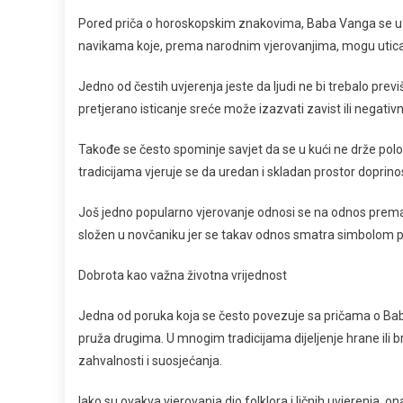
Pored priča o horoskopskim znakovima, Baba Vanga se u
navikama koje, prema narodnim vjerovanjima, mogu utic
Jedno od čestih uvjerenja jeste da ljudi ne bi trebalo pr
pretjerano isticanje sreće može izazvati zavist ili negativn
Takođe se često spominje savjet da se u kući ne drže pol
tradicijama vjeruje se da uredan i skladan prostor doprinosi
Još jedno popularno vjerovanje odnosi se na odnos prem
složen u novčaniku jer se takav odnos smatra simbolom po
Dobrota kao važna životna vrijednost
Jedna od poruka koja se često povezuje sa pričama o Babi
pruža drugima. U mnogim tradicijama dijeljenje hrane ili
zahvalnosti i suosjećanja.
Iako su ovakva vjerovanja dio folklora i ličnih uvjerenja, 