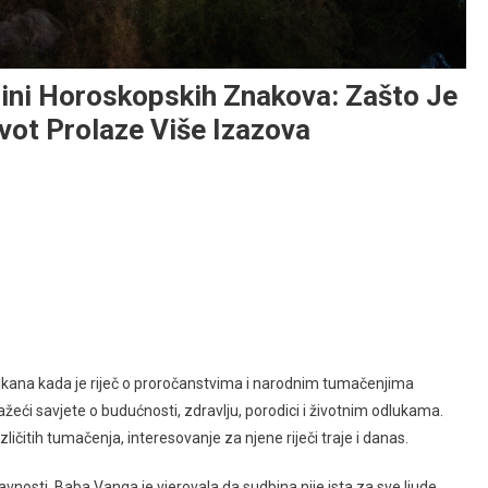
ni Horoskopskih Znakova: Zašto Je
ivot Prolaze Više Izazova
alkana kada je riječ o proročanstvima i narodnim tumačenjima
ažeći savjete o budućnosti, zdravlju, porodici i životnim odlukama.
ličitih tumačenja, interesovanje za njene riječi traje i danas.
nosti, Baba Vanga je vjerovala da sudbina nije ista za sve ljude.