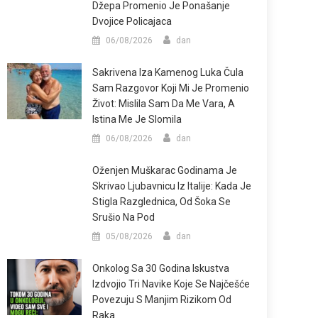
Džepa Promenio Je Ponašanje
Dvojice Policajaca
06/08/2026
dan
Sakrivena Iza Kamenog Luka Čula
Sam Razgovor Koji Mi Je Promenio
Život: Mislila Sam Da Me Vara, A
Istina Me Je Slomila
06/08/2026
dan
Oženjen Muškarac Godinama Je
Skrivao Ljubavnicu Iz Italije: Kada Je
Stigla Razglednica, Od Šoka Se
Srušio Na Pod
05/08/2026
dan
Onkolog Sa 30 Godina Iskustva
Izdvojio Tri Navike Koje Se Najčešće
Povezuju S Manjim Rizikom Od
Raka