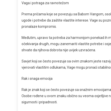
Vaga i potraga za ravnotežom
Prema pričama koje se povezuju sa Babom Vangom, osob
ugode i potrebe da zaštite vlastite interese. Vage su pozna
pronalaze kompromis.
Međutim, upravo ta potreba za harmonijom ponekad ih mož
očekivanja drugih, mogu zanemariti vlastite potrebe i os
shvate da njihova dobrota nije uvijek uzvraćena.
Savjet koji se često povezuje sa ovim znakom jeste razvija
vjerovati vlastitim odlukama, Vage mogu pronaći stabilnost
Rak i snaga emocija
Rak je znak koji se često povezuje sa snažnim emocijama
Osobe rođene u ovom znaku obično su veoma osjetljive na
sigurnosti i pripadnosti.