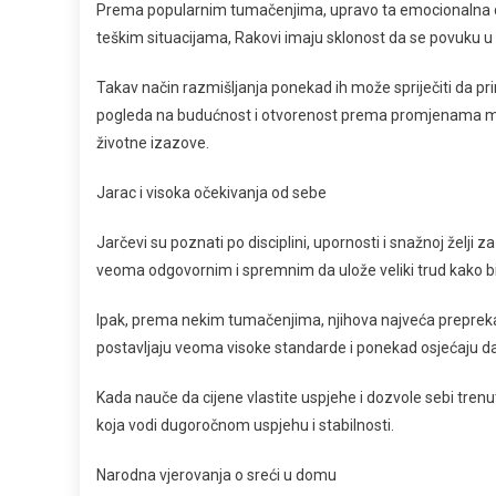
Prema popularnim tumačenjima, upravo ta emocionalna dubi
teškim situacijama, Rakovi imaju sklonost da se povuku u
Takav način razmišljanja ponekad ih može spriječiti da prim
pogleda na budućnost i otvorenost prema promjenama 
životne izazove.
Jarac i visoka očekivanja od sebe
Jarčevi su poznati po disciplini, upornosti i snažnoj želji
veoma odgovornim i spremnim da ulože veliki trud kako bi 
Ipak, prema nekim tumačenjima, njihova najveća prepreka 
postavljaju veoma visoke standarde i ponekad osjećaju da n
Kada nauče da cijene vlastite uspjehe i dozvole sebi tren
koja vodi dugoročnom uspjehu i stabilnosti.
Narodna vjerovanja o sreći u domu