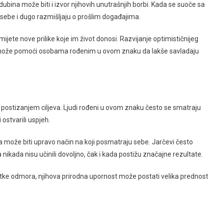
na može biti i izvor njihovih unutrašnjih borbi. Kada se suoče sa
 sebe i dugo razmišljaju o prošlim događajima.
ijete nove prilike koje im život donosi. Razvijanje optimističnijeg
može pomoći osobama rođenim u ovom znaku da lakše savladaju
 za postizanjem ciljeva. Ljudi rođeni u ovom znaku često se smatraju
ostvarili uspjeh.
može biti upravo način na koji posmatraju sebe. Jarčevi često
ikada nisu učinili dovoljno, čak i kada postižu značajne rezultate.
utke odmora, njihova prirodna upornost može postati velika prednost