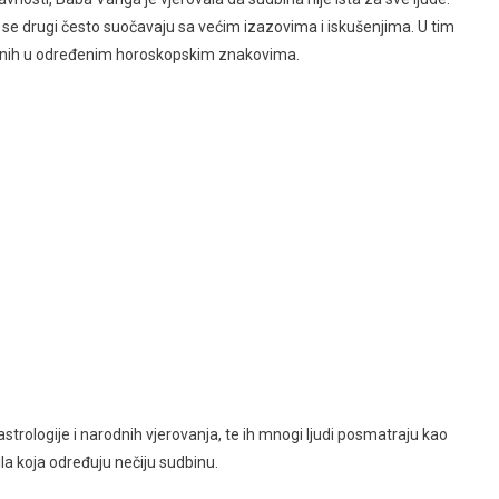
k se drugi često suočavaju sa većim izazovima i iskušenjima. U tim
đenih u određenim horoskopskim znakovima.
trologije i narodnih vjerovanja, te ih mnogi ljudi posmatraju kao
ila koja određuju nečiju sudbinu.