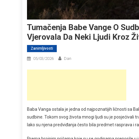
Tumačenja Babe Vange O Sudbi
Vjerovala Da Neki Ljudi Kroz Ž
Zanimljivosti
05/03/2026
Dan
Baba Vanga ostala je jedna od najpoznatijih ličnosti sa B
sudbine. Tokom svog života mnogi ljudi su je posjećivali tr
Iako su njena predviđanja često bila predmet rasprava i raz
Prema brojnim pričama koje su se godinama prenosile u jav