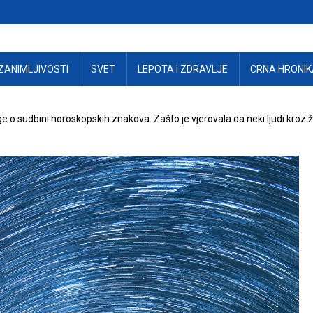
ZANIMLJIVOSTI
SVET
LEPOTA I ZDRAVLJE
CRNA HRONIK
 sudbini horoskopskih znakova: Zašto je vjerovala da neki ljudi kroz ž