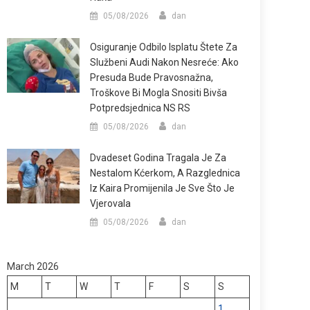
05/08/2026
dan
Osiguranje Odbilo Isplatu Štete Za
Službeni Audi Nakon Nesreće: Ako
Presuda Bude Pravosnažna,
Troškove Bi Mogla Snositi Bivša
Potpredsjednica NS RS
05/08/2026
dan
Dvadeset Godina Tragala Je Za
Nestalom Kćerkom, A Razglednica
Iz Kaira Promijenila Je Sve Što Je
Vjerovala
05/08/2026
dan
March 2026
M
T
W
T
F
S
S
1