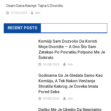
Osam Dana Kasnije: Tajna U Dvorištu
27/02/2026
dan
RECENT POSTS
Komšiji Sam Dozvolio Da Koristi
Moje Dvorište — A Ono Što Sam
Zatekao Po Povratku Potpuno Me Je
Šokiralo
09/08/2026
dan
Godinama Ga Je Gledala Samo Kao
Komšiju, A Tek Nakon Venčanja
Shvatila Kakvog Je Čoveka Imala
Pored Sebe
09/08/2026
dan
Dečko Me Je Ubedio Da Neprijatno