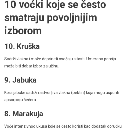
10 voćki koje se često
smatraju povoljnijim
izborom
10. Kruška
Sadrži vlakna i može doprineti osećaju sitosti. Umerena porcija
može biti dobar izbor za užinu.
9. Jabuka
Kora jabuke sadrži rastvorljiva vlakna (pektin) koja mogu usporiti
apsorpciju šećera.
8. Marakuja
Voće intenzivnog ukusa koje se često koristi kao dodatak doručku