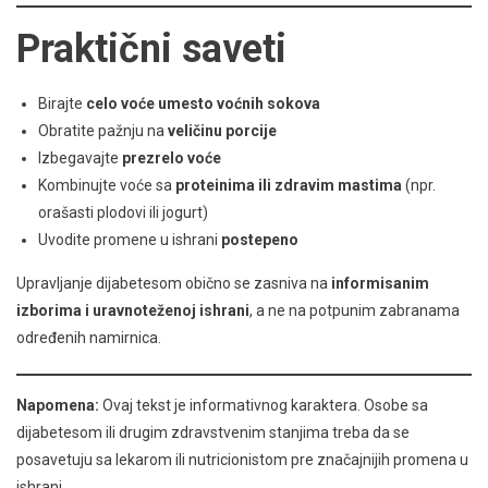
Praktični saveti
Birajte
celo voće umesto voćnih sokova
Obratite pažnju na
veličinu porcije
Izbegavajte
prezrelo voće
Kombinujte voće sa
proteinima ili zdravim mastima
(npr.
orašasti plodovi ili jogurt)
Uvodite promene u ishrani
postepeno
Upravljanje dijabetesom obično se zasniva na
informisanim
izborima i uravnoteženoj ishrani
, a ne na potpunim zabranama
određenih namirnica.
Napomena:
Ovaj tekst je informativnog karaktera. Osobe sa
dijabetesom ili drugim zdravstvenim stanjima treba da se
posavetuju sa lekarom ili nutricionistom pre značajnijih promena u
ishrani.