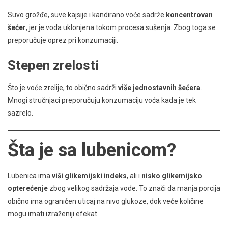
Suvo grožđe, suve kajsije i kandirano voće sadrže
koncentrovan
šećer
, jer je voda uklonjena tokom procesa sušenja. Zbog toga se
preporučuje oprez pri konzumaciji.
Stepen zrelosti
Što je voće zrelije, to obično sadrži
više jednostavnih šećera
.
Mnogi stručnjaci preporučuju konzumaciju voća kada je tek
sazrelo.
Šta je sa lubenicom?
Lubenica ima
viši glikemijski indeks
, ali i
nisko glikemijsko
opterećenje
zbog velikog sadržaja vode. To znači da manja porcija
obično ima ograničen uticaj na nivo glukoze, dok veće količine
mogu imati izraženiji efekat.