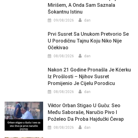
Mirišem, A Onda Sam Saznala
Šokantnu Istinu
09/08/2026
dan
Prvi Susret Sa Unukom Pretvorio Se
U Porodičnu Tajnu Koju Niko Nije
Očekivao
08/08/2026
dan
Nakon 21 Godine Pronašla Je Kćerku
Iz Prošlosti – Njihov Susret
Promijenio Je Cijelu Porodicu
08/08/2026
dan
Viktor Orban Stigao U Guču: Seo
Među Saboraše, Naručio Pivo I
Poželeo Da Proba Hajdučki Ćevap
08/08/2026
dan