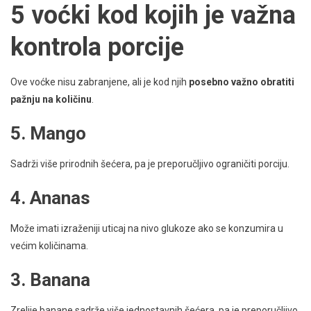
5 voćki kod kojih je važna
kontrola porcije
Ove voćke nisu zabranjene, ali je kod njih
posebno važno obratiti
pažnju na količinu
.
5. Mango
Sadrži više prirodnih šećera, pa je preporučljivo ograničiti porciju.
4. Ananas
Može imati izraženiji uticaj na nivo glukoze ako se konzumira u
većim količinama.
3. Banana
Zrelije banane sadrže više jednostavnih šećera, pa je preporučljivo