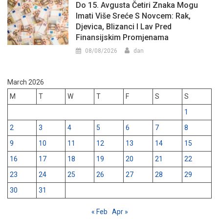
Do 15. Avgusta Četiri Znaka Mogu
Imati Više Sreće S Novcem: Rak,
Djevica, Blizanci I Lav Pred
Finansijskim Promjenama
08/08/2026
dan
March 2026
M
T
W
T
F
S
S
1
2
3
4
5
6
7
8
9
10
11
12
13
14
15
16
17
18
19
20
21
22
23
24
25
26
27
28
29
30
31
« Feb
Apr »