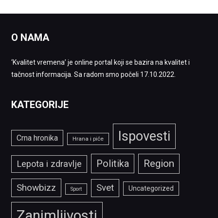
O NAMA
‘Kvalitet vremena’ je online portal koji se bazira na kvalitet i
tačnost informacija. Sa radom smo počeli 17.10.2022.
KATEGORIJE
Ispovesti
Crna hronika
Hrana i piće
Politika
Region
Lepota i zdravlje
Showbizz
Svet
Uncategorized
Sport
Zanimljivosti