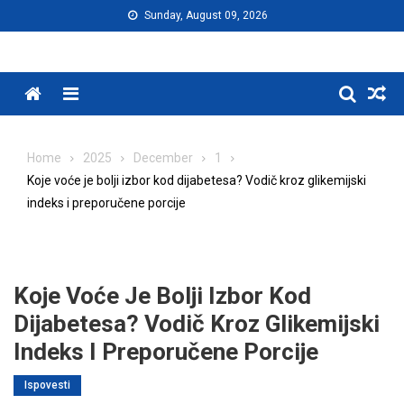
Skip
Sunday, August 09, 2026
to
content
Menu
Home
2025
December
1
Koje voće je bolji izbor kod dijabetesa? Vodič kroz glikemijski
indeks i preporučene porcije
Koje Voće Je Bolji Izbor Kod
Dijabetesa? Vodič Kroz Glikemijski
Indeks I Preporučene Porcije
Ispovesti