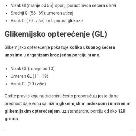
Nizak GI (manje od 55): sporiji porast nivoa šećera u krvi
Srednji GI (56–69): umeren uticaj
Visok GI (70 i više): brži porast glukoze
Glikemijsko opterećenje (GL)
Glikemijsko opterećenje pokazuje
koliko ukupnog šećera
unosimo u organizam kroz jednu porciju hrane
.
Nizak GL (manje od 10)
Umeren GL (11–19)
Visok GL (20 i više)
Opšte pravilo koje nutricionisti često preporučuju jeste da se
prednost daje voću sa
nižim glikemijskim indeksom i umerenim
glikemijskim opterećenjem
, uz standardnu porciju od oko
120
grama
.