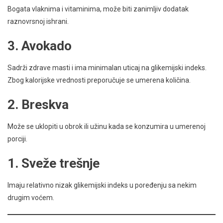
Bogata vlaknima i vitaminima, može biti zanimljiv dodatak
raznovrsnoj ishrani.
3. Avokado
Sadrži zdrave masti i ima minimalan uticaj na glikemijski indeks.
Zbog kalorijske vrednosti preporučuje se umerena količina.
2. Breskva
Može se uklopiti u obrok ili užinu kada se konzumira u umerenoj
porciji.
1. Sveže trešnje
Imaju relativno nizak glikemijski indeks u poređenju sa nekim
drugim voćem.