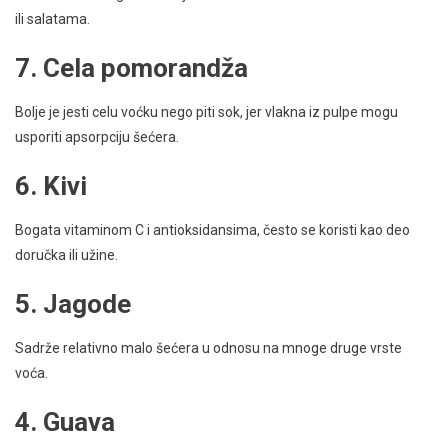
ili salatama.
7. Cela pomorandža
Bolje je jesti celu voćku nego piti sok, jer vlakna iz pulpe mogu
usporiti apsorpciju šećera.
6. Kivi
Bogata vitaminom C i antioksidansima, često se koristi kao deo
doručka ili užine.
5. Jagode
Sadrže relativno malo šećera u odnosu na mnoge druge vrste
voća.
4. Guava