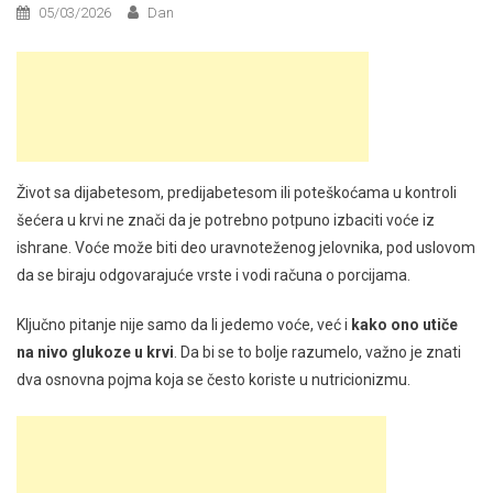
05/03/2026
Dan
Život sa dijabetesom, predijabetesom ili poteškoćama u kontroli
šećera u krvi ne znači da je potrebno potpuno izbaciti voće iz
ishrane. Voće može biti deo uravnoteženog jelovnika, pod uslovom
da se biraju odgovarajuće vrste i vodi računa o porcijama.
Ključno pitanje nije samo da li jedemo voće, već i
kako ono utiče
na nivo glukoze u krvi
. Da bi se to bolje razumelo, važno je znati
dva osnovna pojma koja se često koriste u nutricionizmu.