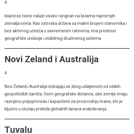
4
Island se često nalazi visoko rangiran na listama najmirnijih
zemalja sveta. Kao ostrvska država sa malim brojem stanovnika i
bez aktivnog učešća u savremenim ratovima, ima prednost
geografske izolacije i stabilnog društvenog sistema.
Novi Zeland i Australija
4
Novi Zeland i Australija izdvajaju se zbog udaljenosti od velikih
geopolitičkih žarišta. Osim geografske distance, obe zemlje imaju
razvijenu poljoprivredu i kapacitete za proizvodnju hrane, što je
ključno u slučaju prekida globalnih lanaca snabdevanja.
Tuvalu