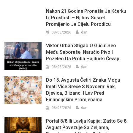
Nakon 21 Godine Pronašla Je Kćerku
Iz Prošlosti – Njihov Susret
Promijenio Je Cijelu Porodicu
08/08/2026
dan
Viktor Orban Stigao U Guču: Seo
Među Saboraše, Naručio Pivo I
Poželeo Da Proba Hajdučki Ćevap
08/08/2026
dan
Do 15. Avgusta Četiri Znaka Mogu
Imati Više Sreće S Novcem: Rak,
Djevica, Blizanci I Lav Pred
Finansijskim Promjenama
08/08/2026
dan
Portal 8/8 Ili Lavlja Kapija: Zašto Se 8.
Avgust Povezuje Sa Željama,