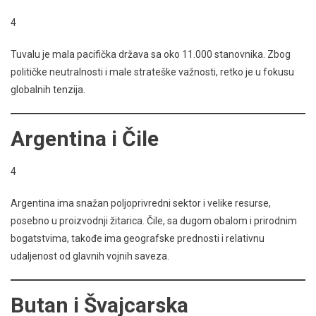
4
Tuvalu je mala pacifička država sa oko 11.000 stanovnika. Zbog
političke neutralnosti i male strateške važnosti, retko je u fokusu
globalnih tenzija.
Argentina i Čile
4
Argentina ima snažan poljoprivredni sektor i velike resurse,
posebno u proizvodnji žitarica. Čile, sa dugom obalom i prirodnim
bogatstvima, takođe ima geografske prednosti i relativnu
udaljenost od glavnih vojnih saveza.
Butan i Švajcarska