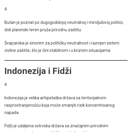
4
Butan je poznat po dugogodišnjoj neutralnoj i miroljubivoj politici,
dok planinski teren pruža prirodnu zaštitu.
Švajcarska je sinonim za političku neutralnost i razvijen sistem
civilne zaštite, što je čini stabilnom i u kriznim situacijama.
Indonezija i Fidži
4
Indonezija je velika arhipelaška država sa teritorijalnom
rasprostranjenošću koja može smanjiti rizik koncentrisanog
napada.
Fidži je udaljena ostrvska država sa značajnim prirodnim