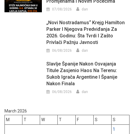
Promjenama I Novim Počecima
07/08/2026
dan
„Novi Nostradamus“ Krejg Hamilton
Parker I Njegova Predviđanja Za
2026. Godinu: Šta Tvrdi I Zašto
Privlači Pažnju Javnosti
06/08/2026
dan
Slavlje Španije Nakon Osvajanja
Titule Zasjenio Haos Na Terenu:
Sukob Igrača Argentine I Španije
Nakon Finala
06/08/2026
dan
March 2026
M
T
W
T
F
S
S
1