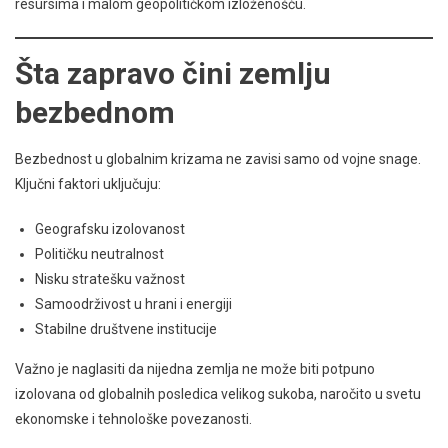
resursima i malom geopolitičkom izloženošću.
Šta zapravo čini zemlju
bezbednom
Bezbednost u globalnim krizama ne zavisi samo od vojne snage.
Ključni faktori uključuju:
Geografsku izolovanost
Političku neutralnost
Nisku stratešku važnost
Samoodrživost u hrani i energiji
Stabilne društvene institucije
Važno je naglasiti da nijedna zemlja ne može biti potpuno
izolovana od globalnih posledica velikog sukoba, naročito u svetu
ekonomske i tehnološke povezanosti.