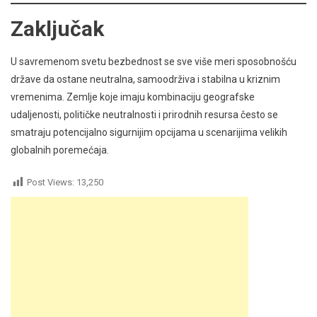
Zaključak
U savremenom svetu bezbednost se sve više meri sposobnošću
države da ostane neutralna, samoodrživa i stabilna u kriznim
vremenima. Zemlje koje imaju kombinaciju geografske
udaljenosti, političke neutralnosti i prirodnih resursa često se
smatraju potencijalno sigurnijim opcijama u scenarijima velikih
globalnih poremećaja.
Post Views:
13,250