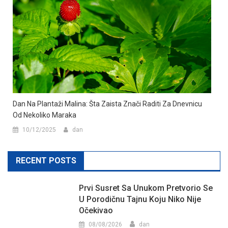
Dan Na Plantaži Malina: Šta Zaista Znači Raditi Za Dnevnicu
Od Nekoliko Maraka
10/12/2025
dan
RECENT POSTS
Prvi Susret Sa Unukom Pretvorio Se
U Porodičnu Tajnu Koju Niko Nije
Očekivao
08/08/2026
dan