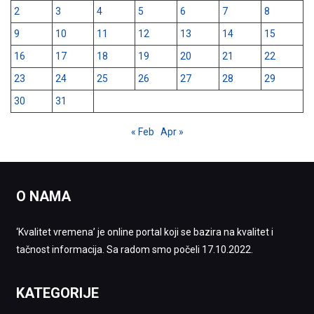
2
3
4
5
6
7
8
9
10
11
12
13
14
15
16
17
18
19
20
21
22
23
24
25
26
27
28
29
30
31
« Feb
Apr »
O NAMA
‘Kvalitet vremena’ je online portal koji se bazira na kvalitet i
tačnost informacija. Sa radom smo počeli 17.10.2022.
KATEGORIJE