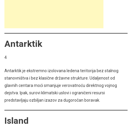
Antarktik
4
Antarktik je ekstremno izolovana ledena teritorija bez stalnog
stanovništva i bez klasične državne strukture. Udaljenost od
glavnih centara moći smanjuje verovatnoću direktnog vojnog
dejstva. Ipak, surovi klimatski uslovi i ograničeni resursi
predstavljaju ozbiljan izazov za dugoročan boravak.
Island