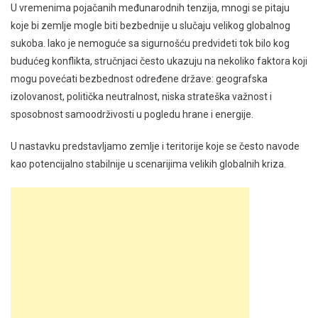
U vremenima pojačanih međunarodnih tenzija, mnogi se pitaju
koje bi zemlje mogle biti bezbednije u slučaju velikog globalnog
sukoba. Iako je nemoguće sa sigurnošću predvideti tok bilo kog
budućeg konflikta, stručnjaci često ukazuju na nekoliko faktora koji
mogu povećati bezbednost određene države: geografska
izolovanost, politička neutralnost, niska strateška važnost i
sposobnost samoodrživosti u pogledu hrane i energije.
U nastavku predstavljamo zemlje i teritorije koje se često navode
kao potencijalno stabilnije u scenarijima velikih globalnih kriza.