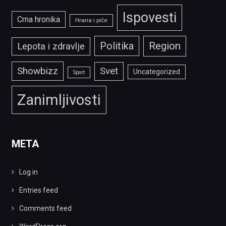
Ispovesti
Crna hronika
Hrana i piće
Politika
Region
Lepota i zdravlje
Showbizz
Svet
Uncategorized
Sport
Zanimljivosti
META
Log in
Entries feed
Comments feed