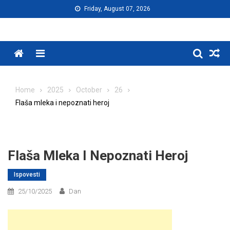
Skip
Friday, August 07, 2026
to
content
Menu
Home
2025
October
26
Flaša mleka i nepoznati heroj
Flaša Mleka I Nepoznati Heroj
Ispovesti
25/10/2025
Dan