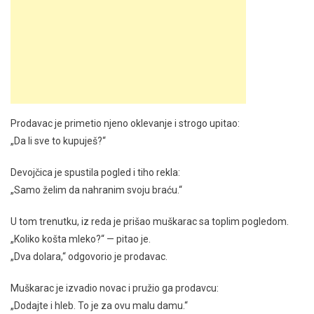
Prodavac je primetio njeno oklevanje i strogo upitao:
„Da li sve to kupuješ?“
Devojčica je spustila pogled i tiho rekla:
„Samo želim da nahranim svoju braću.“
U tom trenutku, iz reda je prišao muškarac sa toplim pogledom.
„Koliko košta mleko?“ — pitao je.
„Dva dolara,“ odgovorio je prodavac.
Muškarac je izvadio novac i pružio ga prodavcu:
„Dodajte i hleb. To je za ovu malu damu.“