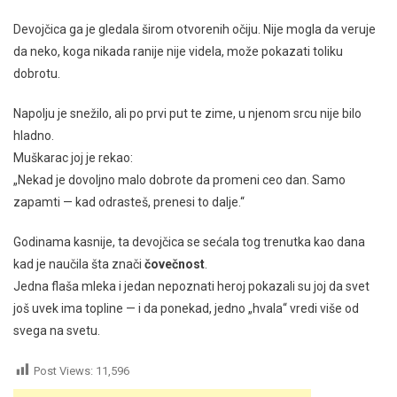
Devojčica ga je gledala širom otvorenih očiju. Nije mogla da veruje
da neko, koga nikada ranije nije videla, može pokazati toliku
dobrotu.
Napolju je snežilo, ali po prvi put te zime, u njenom srcu nije bilo
hladno.
Muškarac joj je rekao:
„Nekad je dovoljno malo dobrote da promeni ceo dan. Samo
zapamti — kad odrasteš, prenesi to dalje.“
Godinama kasnije, ta devojčica se sećala tog trenutka kao dana
kad je naučila šta znači
čovečnost
.
Jedna flaša mleka i jedan nepoznati heroj pokazali su joj da svet
još uvek ima topline — i da ponekad, jedno „hvala“ vredi više od
svega na svetu.
Post Views:
11,596