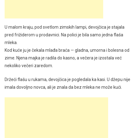
U malom kraju, pod svetlom zimskih lampi, devojčica je stajala
pred frižiderom u prodavnici. Na polici je bila samo jedna flaša
mleka.
Kod kuće ju je čekala mlađa braća — gladna, umorna i bolesna od
zime. Njena majka je radila do kasno, a večera je izostala već
nekoliko večeri zaredom.
Držeći flašu u rukama, devojčica je pogledala ka kasi. U džepu nije
imala dovoljno novca, ali je znala da bez mleka ne može kući.