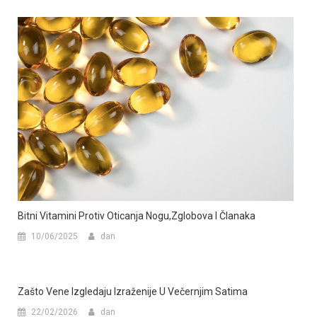
Bitni Vitamini Protiv Oticanja Nogu,zglobova I Članaka
10/06/2025
dan
Zašto Vene Izgledaju Izraženije U Večernjim Satima
22/02/2026
dan