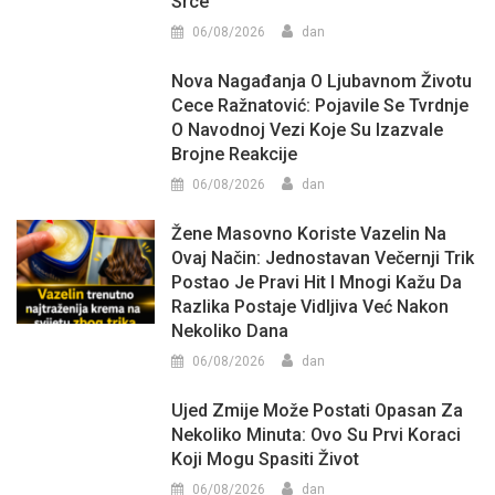
Srce
06/08/2026
dan
Nova Nagađanja O Ljubavnom Životu
Cece Ražnatović: Pojavile Se Tvrdnje
O Navodnoj Vezi Koje Su Izazvale
Brojne Reakcije
06/08/2026
dan
Žene Masovno Koriste Vazelin Na
Ovaj Način: Jednostavan Večernji Trik
Postao Je Pravi Hit I Mnogi Kažu Da
Razlika Postaje Vidljiva Već Nakon
Nekoliko Dana
06/08/2026
dan
Ujed Zmije Može Postati Opasan Za
Nekoliko Minuta: Ovo Su Prvi Koraci
Koji Mogu Spasiti Život
06/08/2026
dan