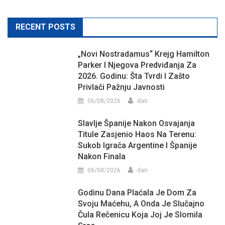
RECENT POSTS
„Novi Nostradamus“ Krejg Hamilton
Parker I Njegova Predviđanja Za
2026. Godinu: Šta Tvrdi I Zašto
Privlači Pažnju Javnosti
06/08/2026
dan
Slavlje Španije Nakon Osvajanja
Titule Zasjenio Haos Na Terenu:
Sukob Igrača Argentine I Španije
Nakon Finala
06/08/2026
dan
Godinu Dana Plaćala Je Dom Za
Svoju Maćehu, A Onda Je Slučajno
Čula Rečenicu Koja Joj Je Slomila