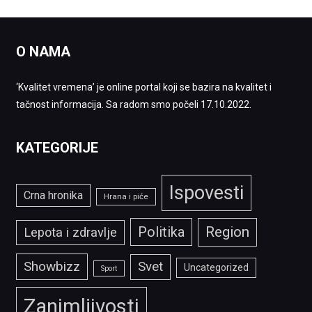
O NAMA
‘Kvalitet vremena’ je online portal koji se bazira na kvalitet i
tačnost informacija. Sa radom smo počeli 17.10.2022.
KATEGORIJE
Ispovesti
Crna hronika
Hrana i piće
Politika
Region
Lepota i zdravlje
Showbizz
Svet
Uncategorized
Sport
Zanimljivosti