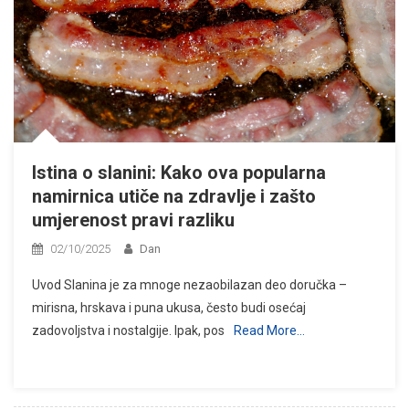
Istina o slanini: Kako ova popularna
namirnica utiče na zdravlje i zašto
umjerenost pravi razliku
02/10/2025
Dan
Uvod Slanina je za mnoge nezaobilazan deo doručka –
mirisna, hrskava i puna ukusa, često budi osećaj
zadovoljstva i nostalgije. Ipak, pos
Read More…