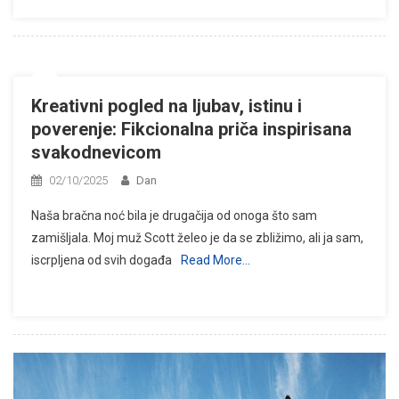
Kreativni pogled na ljubav, istinu i
poverenje: Fikcionalna priča inspirisana
svakodnevicom
02/10/2025
Dan
Naša bračna noć bila je drugačija od onoga što sam
zamišljala. Moj muž Scott želeo je da se zbližimo, ali ja sam,
iscrpljena od svih događa
Read More…