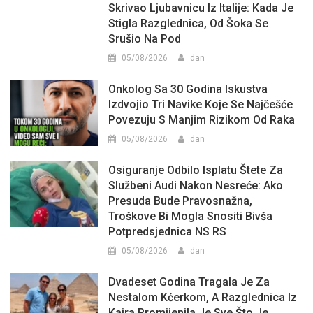
Skrivao Ljubavnicu Iz Italije: Kada Je
Stigla Razglednica, Od Šoka Se
Srušio Na Pod
05/08/2026
dan
Onkolog Sa 30 Godina Iskustva
Izdvojio Tri Navike Koje Se Najčešće
Povezuju S Manjim Rizikom Od Raka
05/08/2026
dan
Osiguranje Odbilo Isplatu Štete Za
Službeni Audi Nakon Nesreće: Ako
Presuda Bude Pravosnažna,
Troškove Bi Mogla Snositi Bivša
Potpredsjednica NS RS
05/08/2026
dan
Dvadeset Godina Tragala Je Za
Nestalom Kćerkom, A Razglednica Iz
Kaira Promijenila Je Sve Što Je