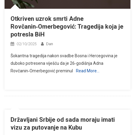
Otkriven uzrok smrti Adne
Rovčanin‑Omerbegović: Tragedija koja je
potresla BiH
02/10/2025
Dan
Šokantna tragedija nakon svadbe Bosna i Hercegovina je
duboko potresena viješću da je 26‑godišnja Adna
Rovčanin‑Omerbegović preminul
Read More…
Državljani Srbije od sada moraju imati
vizu za putovanje na Kubu