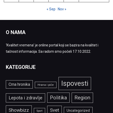
« Sep
Nov »
O NAMA
‘Kvalitet vremena’ je online portal koji se bazira na kvalitet i
tačnost informacija. Sa radom smo počeli 17.10.2022.
KATEGORIJE
Ispovesti
Crna hronika
Hrana i piće
Politika
Region
Lepota i zdravlje
Showbizz
Svet
Uncategorized
Sport