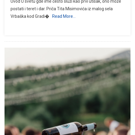
Uvod U svetu gde ime često služi kao prvi utisak, ono može
postati i teret i dar. Priča Tita Misimovića iz malog sela
Vrbaška kod Gradi�
Read More…