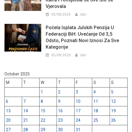
Vjerovala
05/08/2026
dan
Počela Isplata Julskih Penzija U
Federaciji BiH: Uvećanje Od 3,5
Odsto, Poznati Novi Iznosi Za Sve
Kategorije
05/08/2026
dan
October 2025
M
T
W
T
F
S
S
1
2
3
4
5
6
7
8
9
10
11
12
13
14
15
16
17
18
19
20
21
22
23
24
25
26
27
28
29
30
31