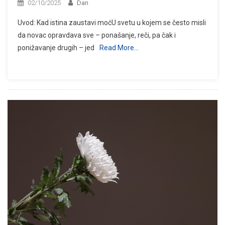
02/10/2025
Dan
Uvod: Kad istina zaustavi moćU svetu u kojem se često misli
da novac opravdava sve – ponašanje, reči, pa čak i
ponižavanje drugih – jed
Read More…