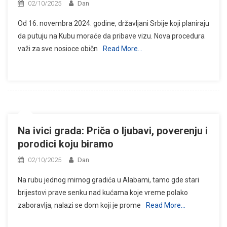
02/10/2025
Dan
Od 16. novembra 2024. godine, državljani Srbije koji planiraju
da putuju na Kubu moraće da pribave vizu. Nova procedura
važi za sve nosioce običn
Read More…
Na ivici grada: Priča o ljubavi, poverenju i
porodici koju biramo
02/10/2025
Dan
Na rubu jednog mirnog gradića u Alabami, tamo gde stari
brijestovi prave senku nad kućama koje vreme polako
zaboravlja, nalazi se dom koji je prome
Read More…