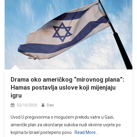
Drama oko američkog “mirovnog plana”:
Hamas postavlja uslove koji mijenjaju
igru
02/10/2025
Dan
Uvod U pregovorima o mogućem prekidu vatre u Gazi,
američki plan za okončanje sukoba nudi okvirne uvjete po
kojima bi Izrael postepeno povu
Read More…