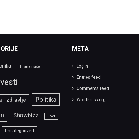
ORIJE
META
onika
Log in
Hrana i piće
Entries feed
vesti
Comments feed
Politika
 i zdravlje
WordPress.org
on
Showbizz
Sport
Uncategorized