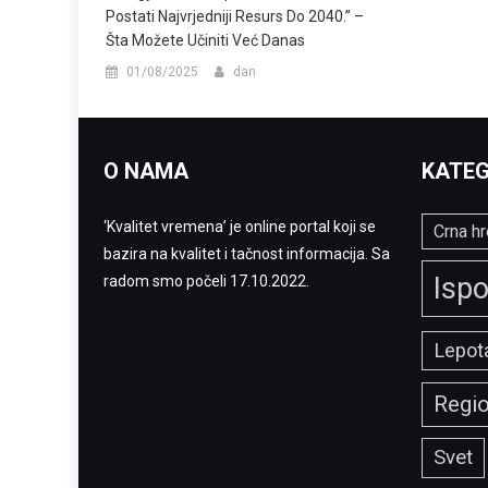
Postati Najvrjedniji Resurs Do 2040.” –
Šta Možete Učiniti Već Danas
01/08/2025
dan
O NAMA
KATEG
‘Kvalitet vremena’ je online portal koji se
Crna hr
bazira na kvalitet i tačnost informacija. Sa
Ispo
radom smo počeli 17.10.2022.
Lepota
Regi
Svet