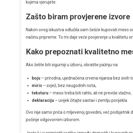
kojima vjerujete.
Zašto biram provjerene izvore
Nakon ovog iskustva odlučila sam češće kupovati meso od l
načinu pripreme. To mi daje veće povjerenje u kvalitetu on
Kako prepoznati kvalitetno m
Ako želite biti sigurniji u izboru, obratite pažnju na:
boju
– prirodna, ujednačena crvena nijansa bez sivih t
miris
– svjež, bez neugodnih nota,
teksturu
– meso treba biti rahlo, ali ne previše vlažno,
deklaraciju
– uvijek čitajte sastav i zemlju porijekla.
Ovo nije samo priča o mljevenoj govedini, već podsjetnik da 
počinje odgovornim izborom.