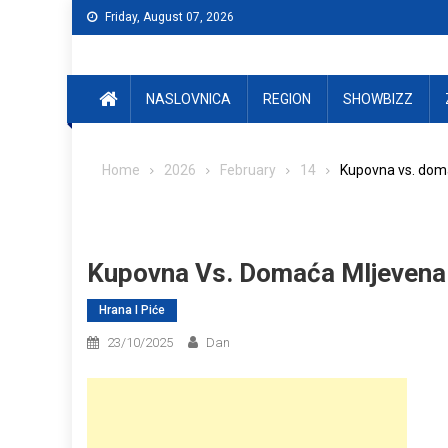
Skip
Friday, August 07, 2026
to
content
NASLOVNICA
REGION
SHOWBIZZ
Home
2026
February
14
Kupovna vs. doma
Kupovna Vs. Domaća Mljevena 
Hrana I Piće
23/10/2025
Dan