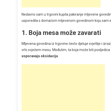
Nedavno sam u trgovini kupila pakiranje mljevene govedin
usporedila s domaćom mljevenom govedinom koju sam imala 
1. Boja mesa može zavarati
Mljevena govedina iz trgovine često djeluje svjetlije i izr
vrlo svježem mesu. Međutim, ta boja može biti posljedica
usporavaju oksidaciju
.