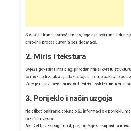
S druge strane, domaće meso, koje nije pakirano industrij
prirodniji proces čuvanja bez dodataka.
2. Miris i tekstura
Svježa govedina ima blag, prirodan miris i čvrstu struktu
to može biti znak da je duže stajalo ili da je pakirano po
Zato je uvijek važno
provjeriti miris i rok trajanja
prije p
3. Porijeklo i način uzgoja
Na etiketi pakiranja obično pišu informacije o porijeklu m
različitih izvora.
Ako želite veću sigurnost, preporučuje se
kupovina mesa 