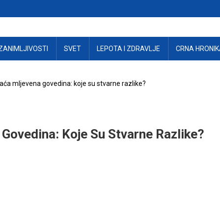
ZANIMLJIVOSTI
SVET
LEPOTA I ZDRAVLJE
CRNA HRONIK
ća mljevena govedina: koje su stvarne razlike?
Govedina: Koje Su Stvarne Razlike?