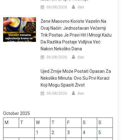
06/08/2026
dan
Žene Masovno Koriste Vazelin Na
Ovaj Način: Jednostavan Večernji
Trik Postao Je Pravi Hit I Mnogi Kažu
Da Razlika Postaje Vidljiva Već
Nakon Nekoliko Dana
06/08/2026
dan
Ujed Zmije Može Postati Opasan Za
Nekoliko Minuta: Ovo Su Prvi Koraci
Koji Mogu Spasiti Život
06/08/2026
dan
October 2025
M
T
W
T
F
S
S
1
2
3
4
5