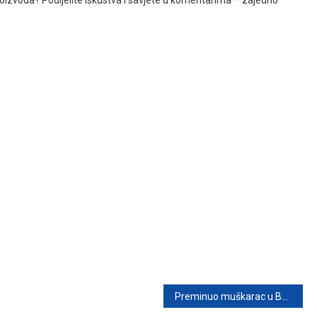
 proizvoda? Podijelite iskustva i savjete u komentarima – zajedno
Preminuo muškarac u Beogradu: Upozorenje na nepravilnu upotrebu lijekova za potenciju