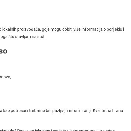
okalnih proizvođača, gdje mogu dobiti više informacija o porijeklu i
oga što stavljam na stol.
eso
onova,
kao potrošači trebamo biti pažljiviji i informiraniji. Kvalitetna hrana