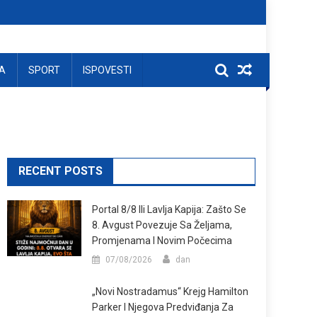
A
SPORT
ISPOVESTI
RECENT POSTS
Portal 8/8 Ili Lavlja Kapija: Zašto Se
8. Avgust Povezuje Sa Željama,
Promjenama I Novim Počecima
07/08/2026
dan
„Novi Nostradamus“ Krejg Hamilton
Parker I Njegova Predviđanja Za