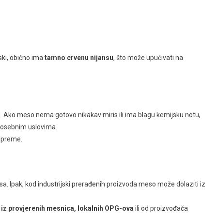
ski, obično ima
tamno crvenu nijansu
, što može upućivati na
ru. Ako meso nema gotovo nikakav miris ili ima blagu kemijsku notu,
d posebnim uslovima.
ripreme.
esa. Ipak, kod industrijski prerađenih proizvoda meso može dolaziti iz
iz provjerenih mesnica, lokalnih OPG-ova
ili od proizvođača