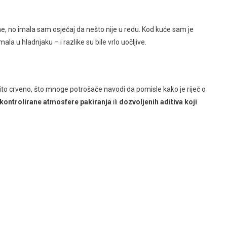
e, no imala sam osjećaj da nešto nije u redu. Kod kuće sam je
u hladnjaku – i razlike su bile vrlo uočljive.
azito crveno, što mnoge potrošače navodi da pomisle kako je riječ o
kontrolirane atmosfere pakiranja
ili
dozvoljenih aditiva koji