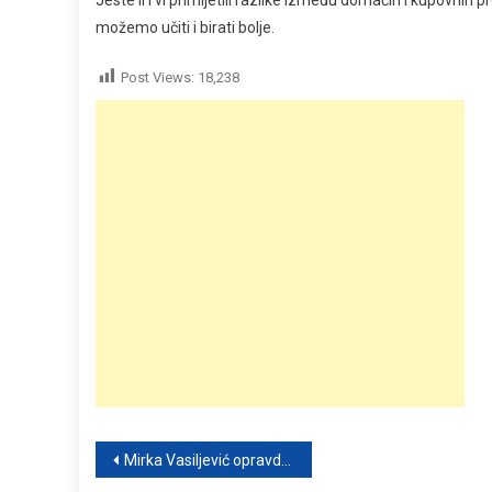
Jeste li i vi primijetili razlike između domaćih i kupovnih
možemo učiti i birati bolje.
Post Views:
18,238
Post
Mirka Vasiljević opravdala izostanak sa saslušanja u Beogradu