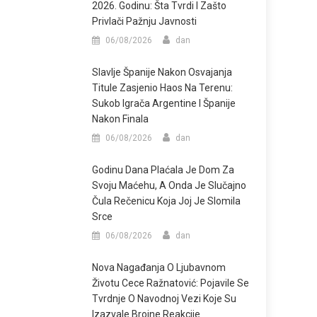
2026. Godinu: Šta Tvrdi I Zašto
Privlači Pažnju Javnosti
06/08/2026
dan
Slavlje Španije Nakon Osvajanja
Titule Zasjenio Haos Na Terenu:
Sukob Igrača Argentine I Španije
Nakon Finala
06/08/2026
dan
Godinu Dana Plaćala Je Dom Za
Svoju Maćehu, A Onda Je Slučajno
Čula Rečenicu Koja Joj Je Slomila
Srce
06/08/2026
dan
Nova Nagađanja O Ljubavnom
Životu Cece Ražnatović: Pojavile Se
Tvrdnje O Navodnoj Vezi Koje Su
Izazvale Brojne Reakcije