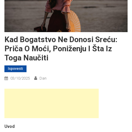
Kad Bogatstvo Ne Donosi Sreću:
Priča O Moći, Poniženju I Šta Iz
Toga Naučiti
Ispovesti
03/10/2025
Dan
Uvod