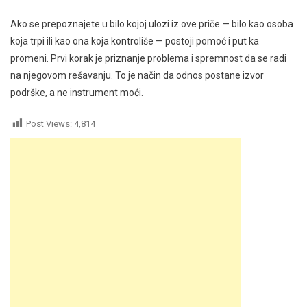
Ako se prepoznajete u bilo kojoj ulozi iz ove priče — bilo kao osoba
koja trpi ili kao ona koja kontroliše — postoji pomoć i put ka
promeni. Prvi korak je priznanje problema i spremnost da se radi
na njegovom rešavanju. To je način da odnos postane izvor
podrške, a ne instrument moći.
Post Views:
4,814