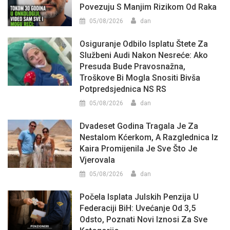
Povezuju S Manjim Rizikom Od Raka
05/08/2026
dan
Osiguranje Odbilo Isplatu Štete Za
Službeni Audi Nakon Nesreće: Ako
Presuda Bude Pravosnažna,
Troškove Bi Mogla Snositi Bivša
Potpredsjednica NS RS
05/08/2026
dan
Dvadeset Godina Tragala Je Za
Nestalom Kćerkom, A Razglednica Iz
Kaira Promijenila Je Sve Što Je
Vjerovala
05/08/2026
dan
Počela Isplata Julskih Penzija U
Federaciji BiH: Uvećanje Od 3,5
Odsto, Poznati Novi Iznosi Za Sve