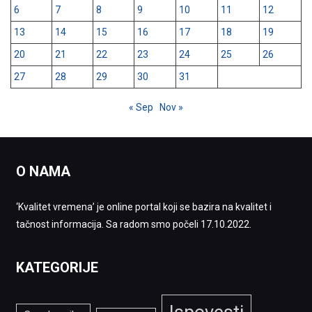
6
7
8
9
10
11
12
13
14
15
16
17
18
19
20
21
22
23
24
25
26
27
28
29
30
31
« Sep
Nov »
O NAMA
‘Kvalitet vremena’ je online portal koji se bazira na kvalitet i
tačnost informacija. Sa radom smo počeli 17.10.2022.
KATEGORIJE