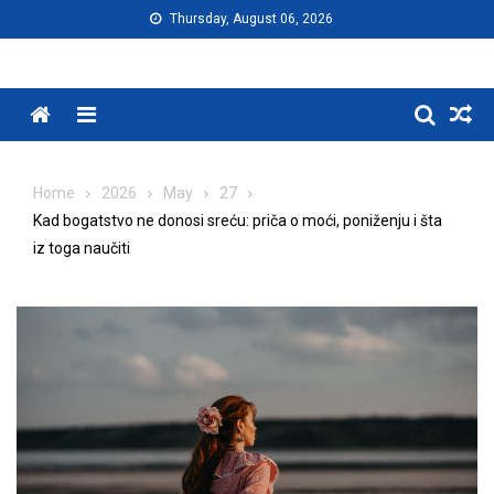
Skip
Thursday, August 06, 2026
to
content
Menu
Home
2026
May
27
Kad bogatstvo ne donosi sreću: priča o moći, poniženju i šta
iz toga naučiti