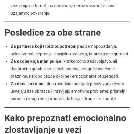
veza koja se temelji na dominaciji nema stvarnu bliskost i
uzajamno poverenje.
Posledice za obe strane
Za partnera koji trpi zloupotrebu:
pad samopouzdanja,
anksioznost, depresija, socijalna izolacija, finanska nesigurnost.
Za osobu koja manipuliše:
kratkoročno zadovoljstvo, ali
dugoročno gubitak smislenih odnosa, moguće osećanje
praznine, rizik od osude okoline i emocionalne otuđenosti.
Za decu i okolinu:
deca svedoka nasilja ili ponižavanja često
usvajaju iste obrasce ili razvijaju emotivne probleme; prijatelji i
porodica mogu biti primorani da biraju strane ili se udalje.
Kako prepoznati emocionalno
zlostavljanje u vezi