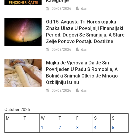
Kategorije
05/08/2026
dan
Od 15. Avgusta Tri Horoskopska
Znaka Ulaze U Povoljniji Finansijski
Period: Dugovi Se Smanjuju, A Stare
Želje Ponovo Postaju Dostižne
05/08/2026
dan
Majka Je Vjerovala Da Je Sin
Povrijeđen U Padu S Romobila, A
Bolnički Snimak Otkrio Je Mnogo
Ozbiljniju Istinu
05/08/2026
dan
October 2025
M
T
W
T
F
S
S
1
2
3
4
5