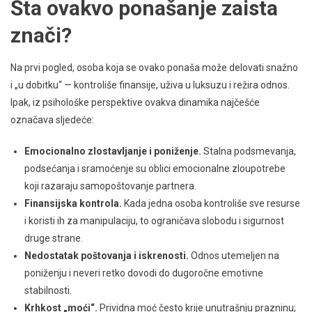
Šta ovakvo ponašanje zaista
znači?
Na prvi pogled, osoba koja se ovako ponaša može delovati snažno
i „u dobitku“ — kontroliše finansije, uživa u luksuzu i režira odnos.
Ipak, iz psihološke perspektive ovakva dinamika najčešće
označava sljedeće:
Emocionalno zlostavljanje i poniženje.
Stalna podsmevanja,
podsećanja i sramoćenje su oblici emocionalne zloupotrebe
koji razaraju samopoštovanje partnera.
Finansijska kontrola.
Kada jedna osoba kontroliše sve resurse
i koristi ih za manipulaciju, to ograničava slobodu i sigurnost
druge strane.
Nedostatak poštovanja i iskrenosti.
Odnos utemeljen na
poniženju i neveri retko dovodi do dugoročne emotivne
stabilnosti.
Krhkost „moći“.
Prividna moć često krije unutrašnju prazninu;