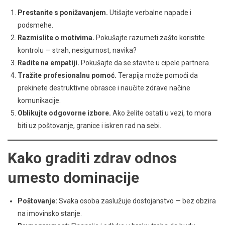
Prestanite s ponižavanjem.
Utišajte verbalne napade i
podsmehe.
Razmislite o motivima.
Pokušajte razumeti zašto koristite
kontrolu — strah, nesigurnost, navika?
Radite na empatiji.
Pokušajte da se stavite u cipele partnera.
Tražite profesionalnu pomoć.
Terapija može pomoći da
prekinete destruktivne obrasce i naučite zdrave načine
komunikacije.
Oblikujte odgovorne izbore.
Ako želite ostati u vezi, to mora
biti uz poštovanje, granice i iskren rad na sebi.
Kako graditi zdrav odnos
umesto dominacije
Poštovanje:
Svaka osoba zaslužuje dostojanstvo — bez obzira
na imovinsko stanje.