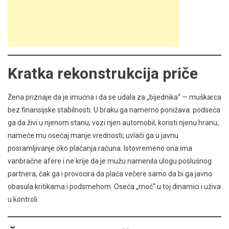
Kratka rekonstrukcija priče
Žena priznaje da je imućna i da se udala za „bijednika“ — muškarca
bez finansijske stabilnosti. U braku ga namerno ponižava: podseća
ga da živi u njenom stanu, vozi njen automobil, koristi njenu hranu;
nameće mu osećaj manje vrednosti; uvlači ga u javnu
posramljivanje oko plaćanja računa. Istovremeno ona ima
vanbračne afere i ne krije da je mužu namenila ulogu poslušnog
partnera, čak ga i provocira da plaća večere samo da bi ga javno
obasula kritikama i podsmehom. Oseća „moć“ u toj dinamici i uživa
u kontroli.