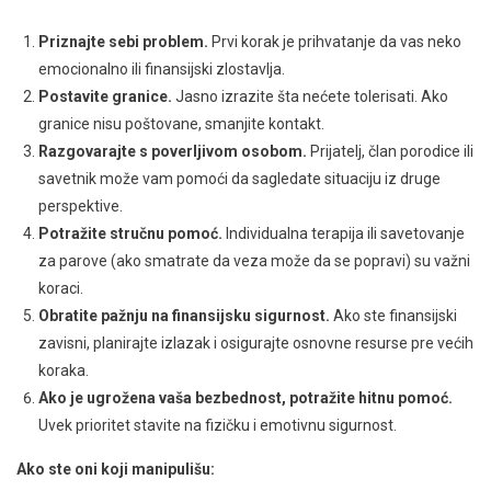
Priznajte sebi problem.
Prvi korak je prihvatanje da vas neko
emocionalno ili finansijski zlostavlja.
Postavite granice.
Jasno izrazite šta nećete tolerisati. Ako
granice nisu poštovane, smanjite kontakt.
Razgovarajte s poverljivom osobom.
Prijatelj, član porodice ili
savetnik može vam pomoći da sagledate situaciju iz druge
perspektive.
Potražite stručnu pomoć.
Individualna terapija ili savetovanje
za parove (ako smatrate da veza može da se popravi) su važni
koraci.
Obratite pažnju na finansijsku sigurnost.
Ako ste finansijski
zavisni, planirajte izlazak i osigurajte osnovne resurse pre većih
koraka.
Ako je ugrožena vaša bezbednost, potražite hitnu pomoć.
Uvek prioritet stavite na fizičku i emotivnu sigurnost.
Ako ste oni koji manipulišu: