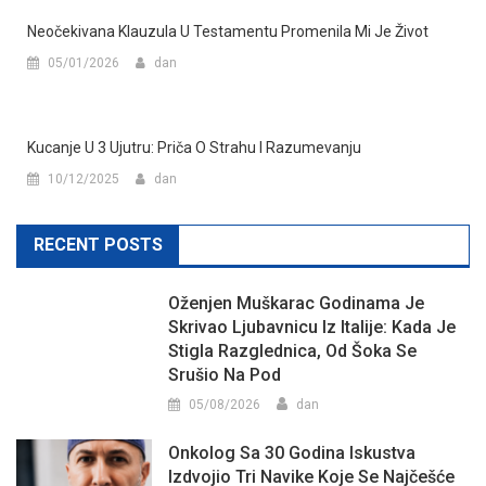
Neočekivana Klauzula U Testamentu Promenila Mi Je Život
05/01/2026
dan
Kucanje U 3 Ujutru: Priča O Strahu I Razumevanju
10/12/2025
dan
RECENT POSTS
Oženjen Muškarac Godinama Je
Skrivao Ljubavnicu Iz Italije: Kada Je
Stigla Razglednica, Od Šoka Se
Srušio Na Pod
05/08/2026
dan
Onkolog Sa 30 Godina Iskustva
Izdvojio Tri Navike Koje Se Najčešće