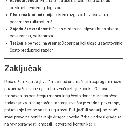
Ravnopravnost:
Finansije i odluke u braku treba da budu
predmet otvorenog dogovora.
Otvorena komunikacija:
Iskren razgovor bez psovanja,
podsmeha i ultimatumā.
Zajedničke vrednosti:
Deljenje interesa, ciljeva i briga stvara
povezanost, ne kontrola.
Traženje pomoći na vreme:
Dobar par koji ulaže u savetovanje
često predupredi razdor.
Zaključak
Priča o ženi koja se „hvali“ moći nad siromašnijim suprugom može
privući pažnju, ali iz nje treba izvući ozbiljne pouke. Odnosi
zasnovani na poniženju i manipulaciji često donose kratkoročno
zadovoljstvo, ali dugoročno razaraju sve što je vredno: poverenje,
poštovanje i emocionalnu sigurnost. Biti „jači“ ili bogatiji ne znači
imati pravo na ponižavanje drugog čoveka. Zdravi odnosi grade se
na ravnopravnosti, empatiji i otvorenoj komunikaciji.