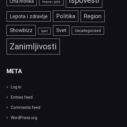
Ispovesti
Crna hronika
Hrana i piće
Politika
Region
Lepota i zdravlje
Showbizz
Svet
Uncategorized
Sport
Zanimljivosti
META
Log in
Entries feed
Comments feed
WordPress.org