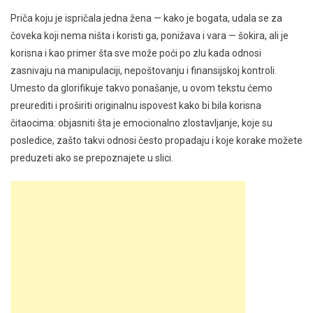
Priča koju je ispričala jedna žena — kako je bogata, udala se za
čoveka koji nema ništa i koristi ga, ponižava i vara — šokira, ali je
korisna i kao primer šta sve može poći po zlu kada odnosi
zasnivaju na manipulaciji, nepoštovanju i finansijskoj kontroli.
Umesto da glorifikuje takvo ponašanje, u ovom tekstu ćemo
preurediti i proširiti originalnu ispovest kako bi bila korisna
čitaocima: objasniti šta je emocionalno zlostavljanje, koje su
posledice, zašto takvi odnosi često propadaju i koje korake možete
preduzeti ako se prepoznajete u slici.