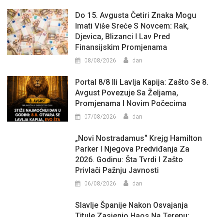
Do 15. Avgusta Četiri Znaka Mogu
Imati Više Sreće S Novcem: Rak,
Djevica, Blizanci I Lav Pred
Finansijskim Promjenama
08/08/2026
dan
Portal 8/8 Ili Lavlja Kapija: Zašto Se 8.
Avgust Povezuje Sa Željama,
Promjenama I Novim Počecima
07/08/2026
dan
„Novi Nostradamus“ Krejg Hamilton
Parker I Njegova Predviđanja Za
2026. Godinu: Šta Tvrdi I Zašto
Privlači Pažnju Javnosti
06/08/2026
dan
Slavlje Španije Nakon Osvajanja
Titule Zasjenio Haos Na Terenu: