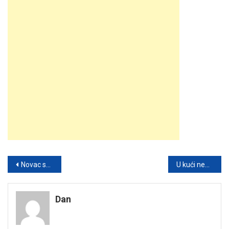
Post
Novac stiže za 4 horoskopska znaka: Evo ko će dobiti pare do 7. juna
U kući nemate para? Stavite samo 1 novčanicu na ovo mjesto i gledajte kada novac krene da se gomila
navigation
Dan