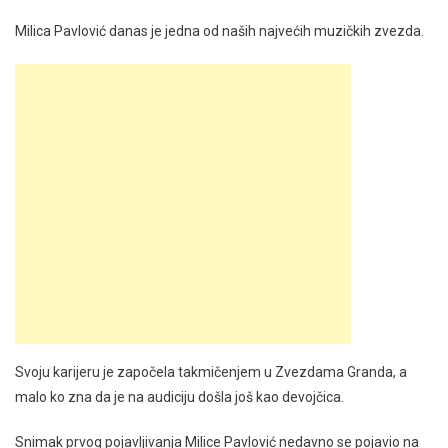
Milica Pavlović danas je jedna od naših najvećih muzičkih zvezda.
Svoju karijeru je započela takmičenjem u Zvezdama Granda, a
malo ko zna da je na audiciju došla još kao devojčica.
Snimak prvog pojavljivanja Milice Pavlović nedavno se pojavio na