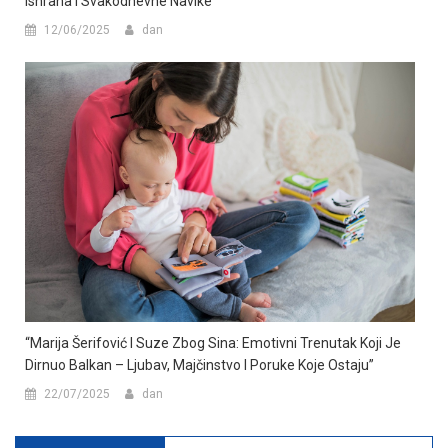
Ishrana I Svakodnevne Navike
12/06/2025
dan
“Marija Šerifović I Suze Zbog Sina: Emotivni Trenutak Koji Je
Dirnuo Balkan – Ljubav, Majčinstvo I Poruke Koje Ostaju”
22/07/2025
dan