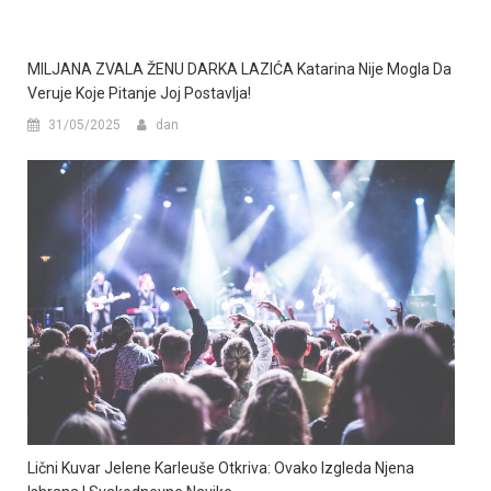
MILJANA ZVALA ŽENU DARKA LAZIĆA Katarina Nije Mogla Da
Veruje Koje Pitanje Joj Postavlja!
31/05/2025
dan
Lični Kuvar Jelene Karleuše Otkriva: Ovako Izgleda Njena