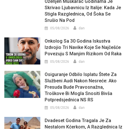
Oženjen Muškarac Godinama Je
Skrivao Ljubavnicu Iz Italije: Kada Je
Stigla Razglednica, Od Šoka Se
Srušio Na Pod
05/08/2026
dan
Onkolog Sa 30 Godina Iskustva
Izdvojio Tri Navike Koje Se Najčešće
Povezuju S Manjim Rizikom Od Raka
05/08/2026
dan
Osiguranje Odbilo Isplatu Štete Za
Službeni Audi Nakon Nesreće: Ako
Presuda Bude Pravosnažna,
Troškove Bi Mogla Snositi Bivša
Potpredsjednica NS RS
05/08/2026
dan
Dvadeset Godina Tragala Je Za
Nestalom Kćerkom, A Razglednica Iz