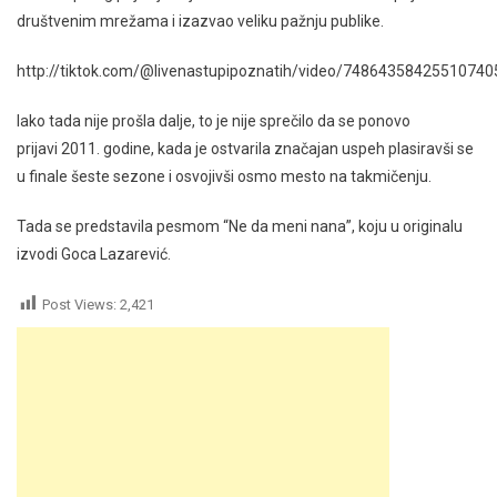
društvenim mrežama i izazvao veliku pažnju publike.
http://tiktok.com/@livenastupipoznatih/video/74864358425510740
Iako tada nije prošla dalje, to je nije sprečilo da se ponovo
prijavi 2011. godine, kada je ostvarila značajan uspeh plasiravši se
u finale šeste sezone i osvojivši osmo mesto na takmičenju.
Tada se predstavila pesmom “Ne da meni nana”, koju u originalu
izvodi Goca Lazarević.
Post Views:
2,421