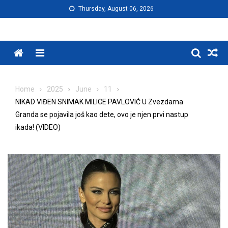
Skip
Thursday, August 06, 2026
to
content
Menu
Home
2025
June
11
NIKAD VIĐEN SNIMAK MILICE PAVLOVIĆ U Zvezdama
Granda se pojavila još kao dete, ovo je njen prvi nastup
ikada! (VIDEO)