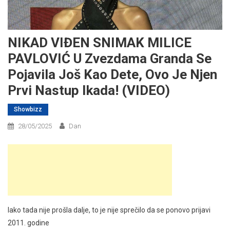
NIKAD VIĐEN SNIMAK MILICE
PAVLOVIĆ U Zvezdama Granda Se
Pojavila Još Kao Dete, Ovo Je Njen
Prvi Nastup Ikada! (VIDEO)
Showbizz
28/05/2025
Dan
Iako tada nije prošla dalje, to je nije sprečilo da se ponovo prijavi
2011. godine