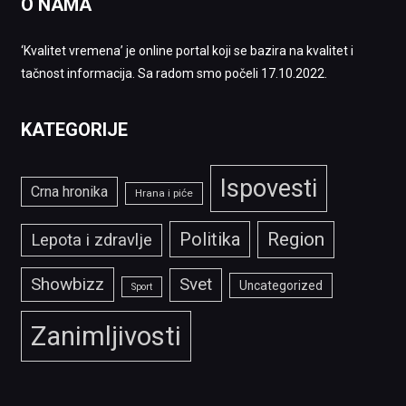
O NAMA
‘Kvalitet vremena’ je online portal koji se bazira na kvalitet i
tačnost informacija. Sa radom smo počeli 17.10.2022.
KATEGORIJE
Ispovesti
Crna hronika
Hrana i piće
Politika
Region
Lepota i zdravlje
Showbizz
Svet
Uncategorized
Sport
Zanimljivosti