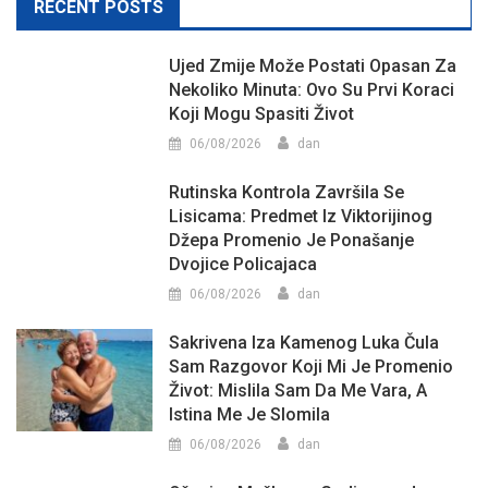
RECENT POSTS
Ujed Zmije Može Postati Opasan Za
Nekoliko Minuta: Ovo Su Prvi Koraci
Koji Mogu Spasiti Život
06/08/2026
dan
Rutinska Kontrola Završila Se
Lisicama: Predmet Iz Viktorijinog
Džepa Promenio Je Ponašanje
Dvojice Policajaca
06/08/2026
dan
Sakrivena Iza Kamenog Luka Čula
Sam Razgovor Koji Mi Je Promenio
Život: Mislila Sam Da Me Vara, A
Istina Me Je Slomila
06/08/2026
dan