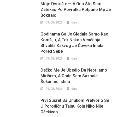
Moje Dvorište — A Ono Što Sam
Zatekao Po Povratku Potpuno Me Je
Šokiralo
09/08/2026
dan
Godinama Ga Je Gledala Samo Kao
Komšiju, A Tek Nakon Venčanja
Shvatila Kakvog Je Čoveka Imala
Pored Sebe
09/08/2026
dan
Dečko Me Je Ubedio Da Neprijatno
Mirišem, A Onda Sam Saznala
Šokantnu Istinu
09/08/2026
dan
Prvi Susret Sa Unukom Pretvorio Se
U Porodičnu Tajnu Koju Niko Nije
Očekivao