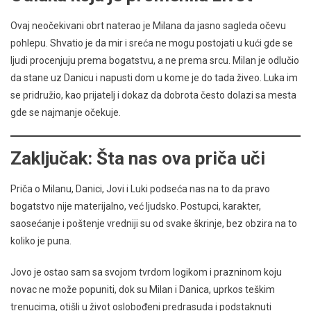
Ovaj neočekivani obrt naterao je Milana da jasno sagleda očevu
pohlepu. Shvatio je da mir i sreća ne mogu postojati u kući gde se
ljudi procenjuju prema bogatstvu, a ne prema srcu. Milan je odlučio
da stane uz Danicu i napusti dom u kome je do tada živeo. Luka im
se pridružio, kao prijatelj i dokaz da dobrota često dolazi sa mesta
gde se najmanje očekuje.
Zaključak: Šta nas ova priča uči
Priča o Milanu, Danici, Jovi i Luki podseća nas na to da pravo
bogatstvo nije materijalno, već ljudsko. Postupci, karakter,
saosećanje i poštenje vredniji su od svake škrinje, bez obzira na to
koliko je puna.
Jovo je ostao sam sa svojom tvrdom logikom i prazninom koju
novac ne može popuniti, dok su Milan i Danica, uprkos teškim
trenucima, otišli u život oslobođeni predrasuda i podstaknuti