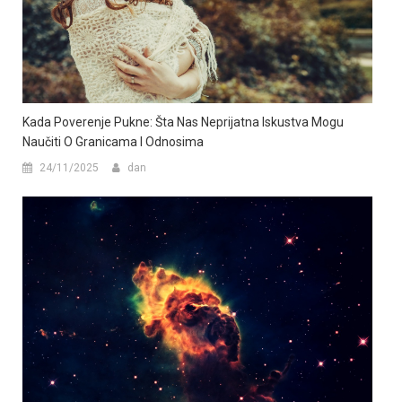
Kada Poverenje Pukne: Šta Nas Neprijatna Iskustva Mogu
Naučiti O Granicama I Odnosima
24/11/2025
dan