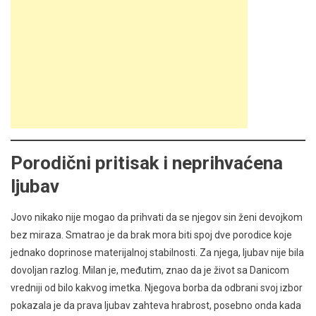
Porodični pritisak i neprihvaćena
ljubav
Jovo nikako nije mogao da prihvati da se njegov sin ženi devojkom
bez miraza. Smatrao je da brak mora biti spoj dve porodice koje
jednako doprinose materijalnoj stabilnosti. Za njega, ljubav nije bila
dovoljan razlog. Milan je, međutim, znao da je život sa Danicom
vredniji od bilo kakvog imetka. Njegova borba da odbrani svoj izbor
pokazala je da prava ljubav zahteva hrabrost, posebno onda kada