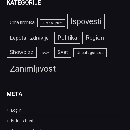
KATEGORIJE
Ispovesti
Crna hronika
Hrana i piće
Politika
Region
Lepota i zdravlje
Showbizz
Svet
Uncategorized
Sport
Zanimljivosti
META
Log in
Entries feed