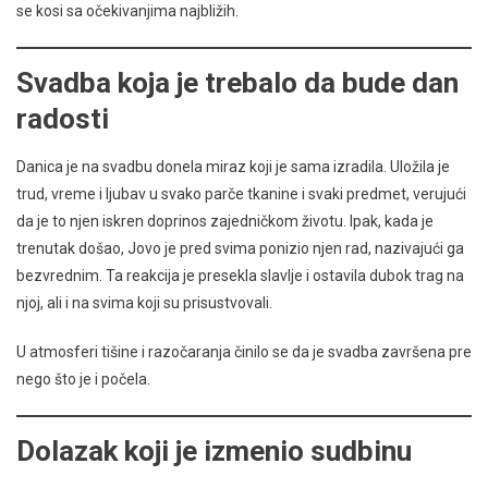
se kosi sa očekivanjima najbližih.
Svadba koja je trebalo da bude dan
radosti
Danica je na svadbu donela miraz koji je sama izradila. Uložila je
trud, vreme i ljubav u svako parče tkanine i svaki predmet, verujući
da je to njen iskren doprinos zajedničkom životu. Ipak, kada je
trenutak došao, Jovo je pred svima ponizio njen rad, nazivajući ga
bezvrednim. Ta reakcija je presekla slavlje i ostavila dubok trag na
njoj, ali i na svima koji su prisustvovali.
U atmosferi tišine i razočaranja činilo se da je svadba završena pre
nego što je i počela.
Dolazak koji je izmenio sudbinu