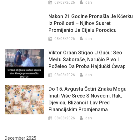
08/08/2026
dan
Nakon 21 Godine Pronašla Je Kćerku
Iz Prošlosti – Njihov Susret
Promijenio Je Cijelu Porodicu
08/08/2026
dan
Viktor Orban Stigao U Guču: Seo
Među Saboraše, Naručio Pivo I
Poželeo Da Proba Hajdučki Ćevap
08/08/2026
dan
Do 15. Avgusta Četiri Znaka Mogu
Imati Više Sreće S Novcem: Rak,
Djevica, Blizanci I Lav Pred
Finansijskim Promjenama
08/08/2026
dan
December 2025