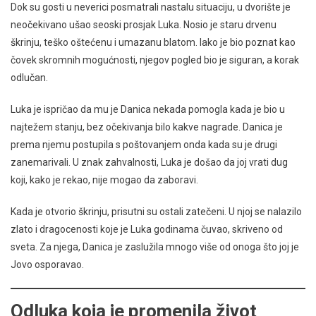
Dok su gosti u neverici posmatrali nastalu situaciju, u dvorište je
neočekivano ušao seoski prosjak Luka. Nosio je staru drvenu
škrinju, teško oštećenu i umazanu blatom. Iako je bio poznat kao
čovek skromnih mogućnosti, njegov pogled bio je siguran, a korak
odlučan.
Luka je ispričao da mu je Danica nekada pomogla kada je bio u
najtežem stanju, bez očekivanja bilo kakve nagrade. Danica je
prema njemu postupila s poštovanjem onda kada su je drugi
zanemarivali. U znak zahvalnosti, Luka je došao da joj vrati dug
koji, kako je rekao, nije mogao da zaboravi.
Kada je otvorio škrinju, prisutni su ostali zatečeni. U njoj se nalazilo
zlato i dragocenosti koje je Luka godinama čuvao, skriveno od
sveta. Za njega, Danica je zaslužila mnogo više od onoga što joj je
Jovo osporavao.
Odluka koja je promenila život