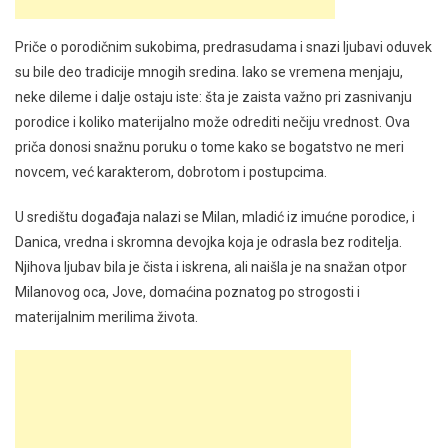
Priče o porodičnim sukobima, predrasudama i snazi ljubavi oduvek
su bile deo tradicije mnogih sredina. Iako se vremena menjaju,
neke dileme i dalje ostaju iste: šta je zaista važno pri zasnivanju
porodice i koliko materijalno može odrediti nečiju vrednost. Ova
priča donosi snažnu poruku o tome kako se bogatstvo ne meri
novcem, već karakterom, dobrotom i postupcima.
U središtu događaja nalazi se Milan, mladić iz imućne porodice, i
Danica, vredna i skromna devojka koja je odrasla bez roditelja.
Njihova ljubav bila je čista i iskrena, ali naišla je na snažan otpor
Milanovog oca, Jove, domaćina poznatog po strogosti i
materijalnim merilima života.