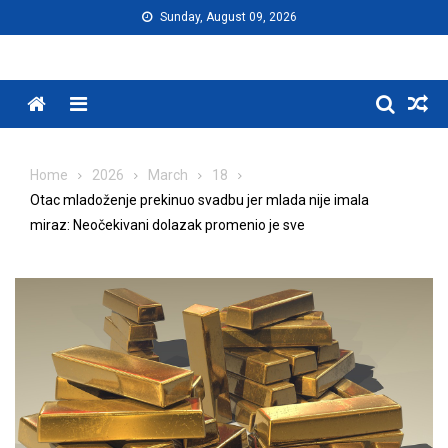
Skip
Sunday, August 09, 2026
to
content
Menu
Home
2026
March
18
Otac mladoženje prekinuo svadbu jer mlada nije imala
miraz: Neočekivani dolazak promenio je sve