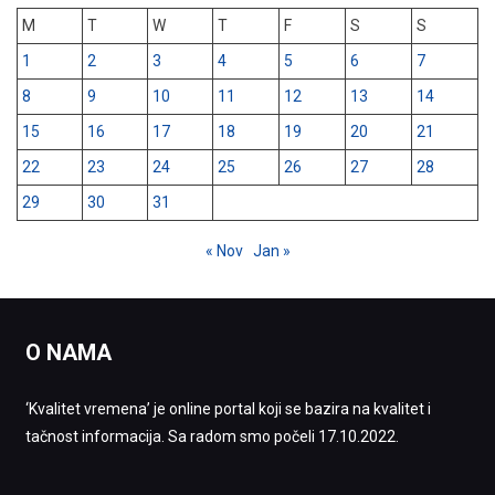
M
T
W
T
F
S
S
1
2
3
4
5
6
7
8
9
10
11
12
13
14
15
16
17
18
19
20
21
22
23
24
25
26
27
28
29
30
31
« Nov
Jan »
O NAMA
‘Kvalitet vremena’ je online portal koji se bazira na kvalitet i
tačnost informacija. Sa radom smo počeli 17.10.2022.