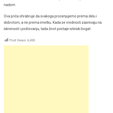
nadom.
Ova priča ohrabruje da svakoga procenjujemo prema delu i
dobrotom, a ne prema imetku. Kada se vrednosti zasnivaju na
iskrenosti i poštovanju, tada život postaje istinski bogat.
Post Views:
6,493