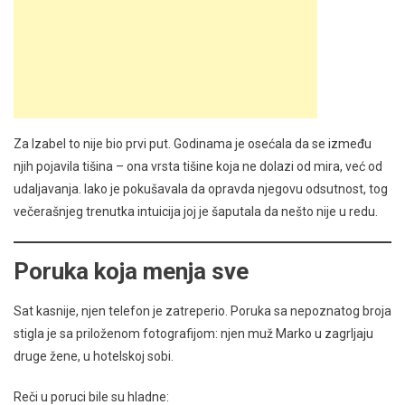
Za Izabel to nije bio prvi put. Godinama je osećala da se između
njih pojavila tišina – ona vrsta tišine koja ne dolazi od mira, već od
udaljavanja. Iako je pokušavala da opravda njegovu odsutnost, tog
večerašnjeg trenutka intuicija joj je šaputala da nešto nije u redu.
Poruka koja menja sve
Sat kasnije, njen telefon je zatreperio. Poruka sa nepoznatog broja
stigla je sa priloženom fotografijom: njen muž Marko u zagrljaju
druge žene, u hotelskoj sobi.
Reči u poruci bile su hladne: