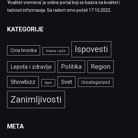
‘Kvalitet vremena’ je online portal koji se bazira na kvalitet i
tačnost informacija. Sa radom smo počeli 17.10.2022.
KATEGORIJE
Ispovesti
Crna hronika
Hrana i piće
Politika
Region
Lepota i zdravlje
Showbizz
Svet
Uncategorized
Sport
Zanimljivosti
META