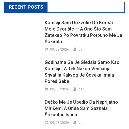
RECENT POSTS
Komšiji Sam Dozvolio Da Koristi
Moje Dvorište — A Ono Što Sam
Zatekao Po Povratku Potpuno Me Je
Šokiralo
09/08/2026
dan
Godinama Ga Je Gledala Samo Kao
Komšiju, A Tek Nakon Venčanja
Shvatila Kakvog Je Čoveka Imala
Pored Sebe
09/08/2026
dan
Dečko Me Je Ubedio Da Neprijatno
Mirišem, A Onda Sam Saznala
Šokantnu Istinu
09/08/2026
dan