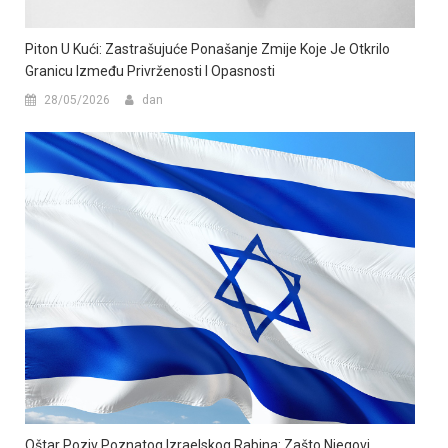
Piton U Kući: Zastrašujuće Ponašanje Zmije Koje Je Otkrilo
Granicu Između Privrženosti I Opasnosti
28/05/2026
dan
Oštar Poziv Poznatog Izraelskog Rabina: Zašto Njegovi