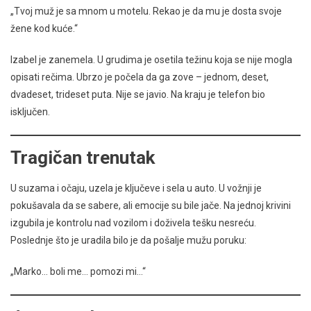
„Tvoj muž je sa mnom u motelu. Rekao je da mu je dosta svoje
žene kod kuće.“
Izabel je zanemela. U grudima je osetila težinu koja se nije mogla
opisati rečima. Ubrzo je počela da ga zove – jednom, deset,
dvadeset, trideset puta. Nije se javio. Na kraju je telefon bio
isključen.
Tragičan trenutak
U suzama i očaju, uzela je ključeve i sela u auto. U vožnji je
pokušavala da se sabere, ali emocije su bile jače. Na jednoj krivini
izgubila je kontrolu nad vozilom i doživela tešku nesreću.
Poslednje što je uradila bilo je da pošalje mužu poruku:
„Marko… boli me… pomozi mi…“