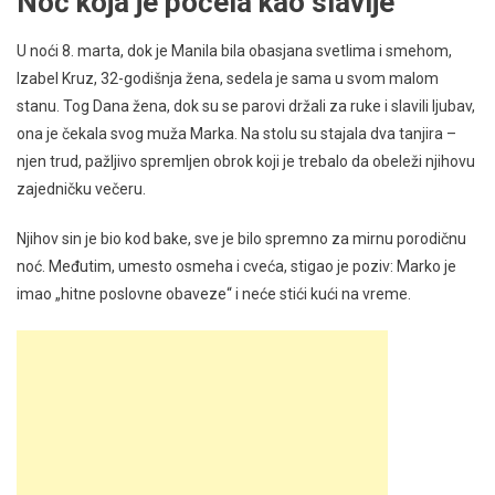
Noć koja je počela kao slavlje
U noći 8. marta, dok je Manila bila obasjana svetlima i smehom,
Izabel Kruz, 32-godišnja žena, sedela je sama u svom malom
stanu. Tog Dana žena, dok su se parovi držali za ruke i slavili ljubav,
ona je čekala svog muža Marka. Na stolu su stajala dva tanjira –
njen trud, pažljivo spremljen obrok koji je trebalo da obeleži njihovu
zajedničku večeru.
Njihov sin je bio kod bake, sve je bilo spremno za mirnu porodičnu
noć. Međutim, umesto osmeha i cveća, stigao je poziv: Marko je
imao „hitne poslovne obaveze“ i neće stići kući na vreme.