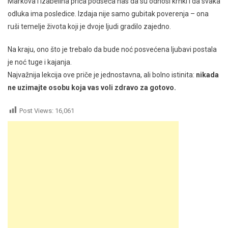
Markova i Izabelina priča podseća nas da su odnosi krhki i da svaka
odluka ima posledice. Izdaja nije samo gubitak poverenja – ona
ruši temelje života koji je dvoje ljudi gradilo zajedno.
Na kraju, ono što je trebalo da bude noć posvećena ljubavi postala
je noć tuge i kajanja.
Najvažnija lekcija ove priče je jednostavna, ali bolno istinita:
nikada
ne uzimajte osobu koja vas voli zdravo za gotovo.
Post Views:
16,061