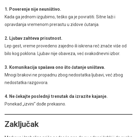
1. Poverenje nije neuništivo.
Kada ga jednom izgubimo, teško ga je povratiti. Sitne laži i
opravdanja vremenom prerastu u zidove ćutanja.
2. Ljubav zahteva prisutnost.
Lep gest, vreme provedeno zajedno ili iskrena reč znače više od
bilo kog poklona. Ljubav nije obaveza, već svakodnevni izbor.
3. Komunikacija spašava ono što ćutanje uništava.
Mnogi brakovi ne propadnu zbog nedostatka ljubavi, već zbog
nedostatka razgovora.
4. Ne čekajte poslednji trenutak da izrazite kajanje.
Ponekad „izvini“ dođe prekasno.
Zaključak