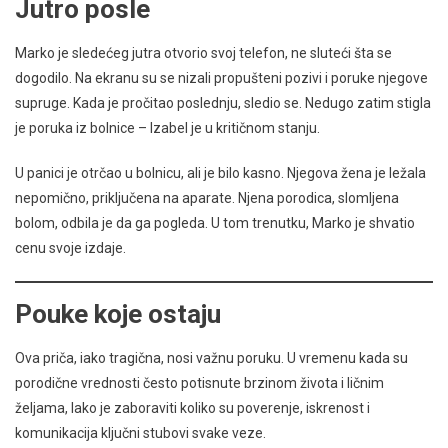
Jutro posle
Marko je sledećeg jutra otvorio svoj telefon, ne sluteći šta se
dogodilo. Na ekranu su se nizali propušteni pozivi i poruke njegove
supruge. Kada je pročitao poslednju, sledio se. Nedugo zatim stigla
je poruka iz bolnice – Izabel je u kritičnom stanju.
U panici je otrčao u bolnicu, ali je bilo kasno. Njegova žena je ležala
nepomično, priključena na aparate. Njena porodica, slomljena
bolom, odbila je da ga pogleda. U tom trenutku, Marko je shvatio
cenu svoje izdaje.
Pouke koje ostaju
Ova priča, iako tragična, nosi važnu poruku. U vremenu kada su
porodične vrednosti često potisnute brzinom života i ličnim
željama, lako je zaboraviti koliko su poverenje, iskrenost i
komunikacija ključni stubovi svake veze.