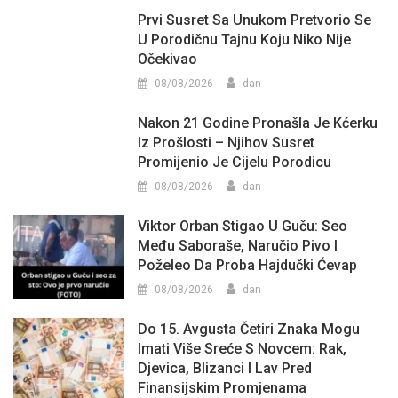
Prvi Susret Sa Unukom Pretvorio Se
U Porodičnu Tajnu Koju Niko Nije
Očekivao
08/08/2026
dan
Nakon 21 Godine Pronašla Je Kćerku
Iz Prošlosti – Njihov Susret
Promijenio Je Cijelu Porodicu
08/08/2026
dan
Viktor Orban Stigao U Guču: Seo
Među Saboraše, Naručio Pivo I
Poželeo Da Proba Hajdučki Ćevap
08/08/2026
dan
Do 15. Avgusta Četiri Znaka Mogu
Imati Više Sreće S Novcem: Rak,
Djevica, Blizanci I Lav Pred
Finansijskim Promjenama